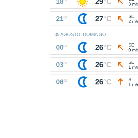
29
°
C
18
3 m/
SE
27
°
C
21
00
2 m/
09 AGOSTO, DOMINGO
SE
26
°
C
00
00
0 m/
SE
26
°
C
03
00
1 m/
S
26
°
C
06
00
1 m/