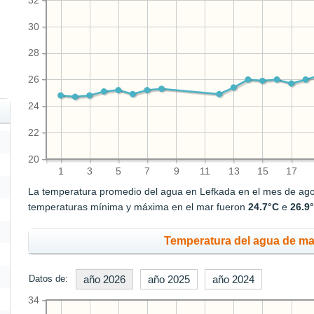
32
30
28
26
24
22
20
1
3
5
7
9
11
13
15
17
La temperatura promedio del agua en Lefkada en el mes de ag
temperaturas mínima y máxima en el mar fueron
24.7°C
e
26.9
Temperatura del agua de mar
Datos de:
año 2026
año 2025
año 2024
34