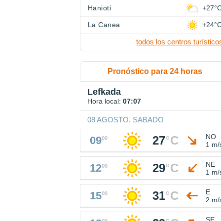
Hanioti
+27°
La Canea
+24°
todos los centros turístico
Pronóstico para 24 horas
Lefkada
Hora local:
07:07
08 AGOSTO, SABADO
NO
27
°
C
09
00
1 m/
NE
29
°
C
12
00
1 m/
E
31
°
C
15
00
2 m/
SE
00