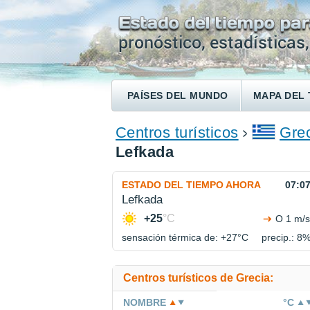
PAÍSES DEL MUNDO
MAPA DEL 
ENCONTRAR UN HOTEL
Centros turísticos
Gre
Lefkada
ESTADO DEL TIEMPO AHORA
07:0
Lefkada
+25
°C
O 1 m/s
sensación térmica de: +27°
C
precip.: 8
Centros turísticos de Grecia:
NOMBRE
°C