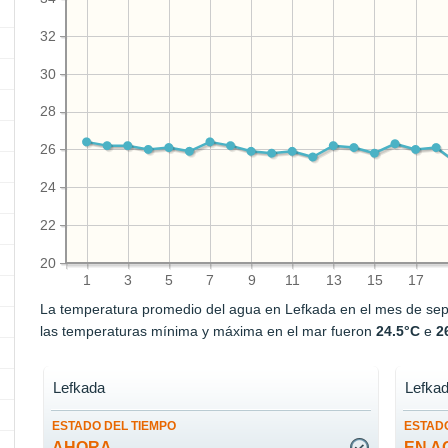
32
30
28
26
24
22
20
1
3
5
7
9
11
13
15
17
La temperatura promedio del agua en Lefkada en el mes de se
las temperaturas mínima y máxima en el mar fueron
24.5°C
e
2
Lefkada
Lefka
ESTADO DEL TIEMPO
ESTADO
AHORA
EN A