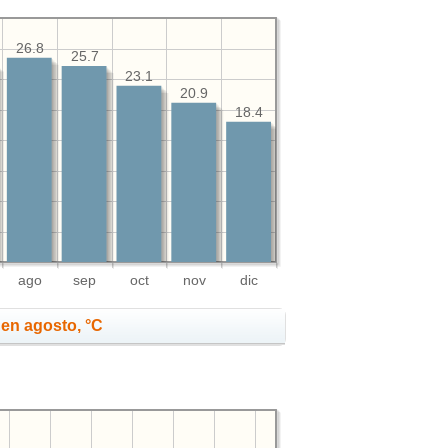
26.8
25.7
23.1
20.9
18.4
ago
sep
oct
nov
dic
en agosto, °C