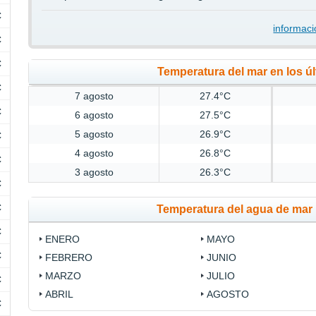
C
informaci
C
C
Temperatura del mar en los úl
C
7 agosto
27.4°C
C
6 agosto
27.5°C
5 agosto
26.9°C
C
4 agosto
26.8°C
C
3 agosto
26.3°C
C
C
Temperatura del agua de mar 
C
ENERO
MAYO
C
FEBRERO
JUNIO
MARZO
JULIO
C
ABRIL
AGOSTO
C