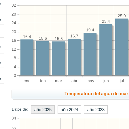
s
32
28
25.9
s
23.4
24
19.4
20
16.7
16.4
15.6
15.5
16
s
12
8
s
4
0
s
ene
feb
mar
abr
may
jun
jul
Temperatura del agua de mar 
Datos de:
año 2025
año 2024
año 2023
34