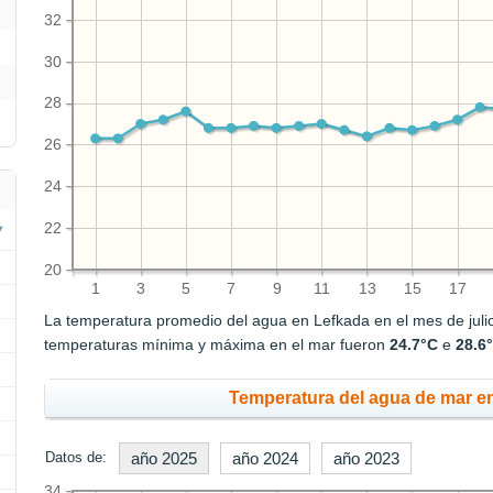
32
30
28
26
24
22
20
1
3
5
7
9
11
13
15
17
La temperatura promedio del agua en Lefkada en el mes de jul
temperaturas mínima y máxima en el mar fueron
24.7°C
e
28.6
Temperatura del agua de mar en
Datos de:
año 2025
año 2024
año 2023
34