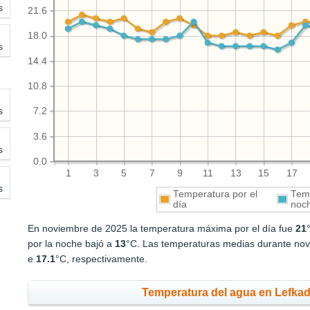
s
21.6
18.0
s
14.4
10.8
s
7.2
3.6
s
0.0
1
3
5
7
9
11
13
15
17
s
Temperatura por el
Temp
día
noc
En noviembre de 2025 la temperatura máxima por el día fue
21
por la noche bajó a
13
°C. Las temperaturas medias durante nov
e
17.1
°C, respectivamente.
Temperatura del agua en Lefkad