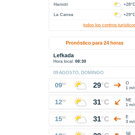
Hanioti
+28°
La Canea
+29°
todos los centros turístico
Pronóstico para 24 horas
Lefkada
Hora local:
08:30
09 AGOSTO, DOMINGO
O
29
°
C
09
00
1 m/
NE
31
°
C
12
00
1 m/
E
31
°
C
15
00
3 m/
SE
00