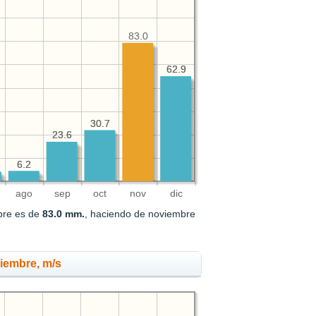
83.0
62.9
62.9
30.7
30.7
23.6
23.6
6.2
6.2
ago
sep
oct
nov
dic
mbre es de
83.0 mm.
, haciendo de noviembre
viembre, m/s