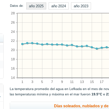
Datos de:
año 2025
año 2024
año 2023
28
26
24
22
20
18
16
14
1
3
5
7
9
11
13
15
17
La temperatura promedio del agua en Lefkada en el mes de no
las temperaturas mínima y máxima en el mar fueron
19.5°C
e
2
Días soleados, nublados y de 