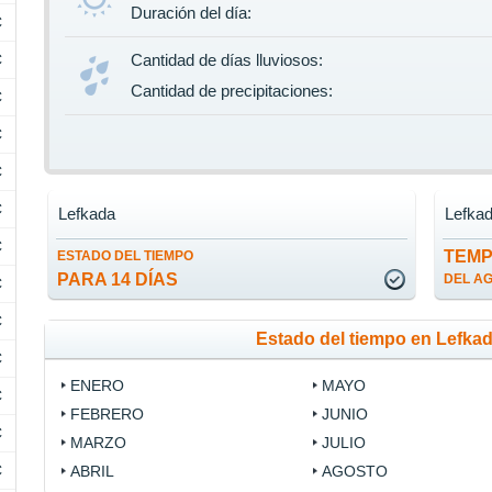
Duración del día:
C
C
Cantidad de días lluviosos:
Cantidad de precipitaciones:
C
C
C
C
Lefkada
Lefka
C
TEM
ESTADO DEL TIEMPO
PARA 14 DÍAS
DEL A
C
C
Estado del tiempo en Lefka
C
ENERO
MAYO
C
FEBRERO
JUNIO
C
MARZO
JULIO
C
ABRIL
AGOSTO