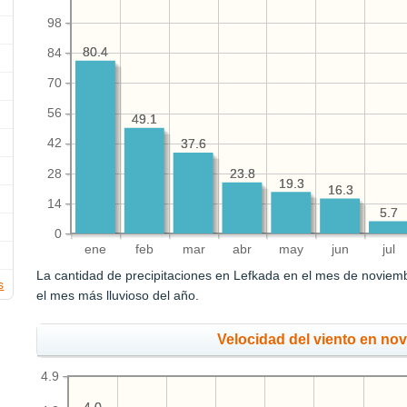
98
80.4
80.4
84
70
56
49.1
49.1
42
37.6
37.6
28
23.8
23.8
19.3
19.3
16.3
16.3
14
5.7
5.7
0
ene
feb
mar
abr
may
jun
jul
La cantidad de precipitaciones en Lefkada en el mes de novie
s
el mes más lluvioso del año.
Velocidad del viento en no
4.9