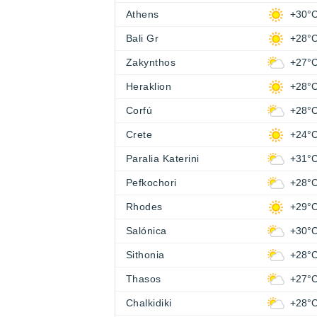
Athens
+30°
Bali Gr
+28°
Zakynthos
+27°
Heraklion
+28°
Corfú
+28°
Crete
+24°
Paralia Katerini
+31°
Pefkochori
+28°
Rhodes
+29°
Salónica
+30°
Sithonia
+28°
Thasos
+27°
Chalkidiki
+28°