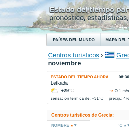
PAÍSES DEL MUNDO
MAPA DEL 
ENCONTRAR UN HOTEL
Centros turísticos
Gre
noviembre
ESTADO DEL TIEMPO AHORA
08:3
Lefkada
+29
°C
O 1 m/s
sensación térmica de: +31°
C
precip.: 4
Centros turísticos de Grecia:
NOMBRE
°C