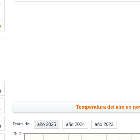
C
C
s
s
Temperatura del aire en no
s
Datos de:
año 2025
año 2024
año 2023
s
25.2