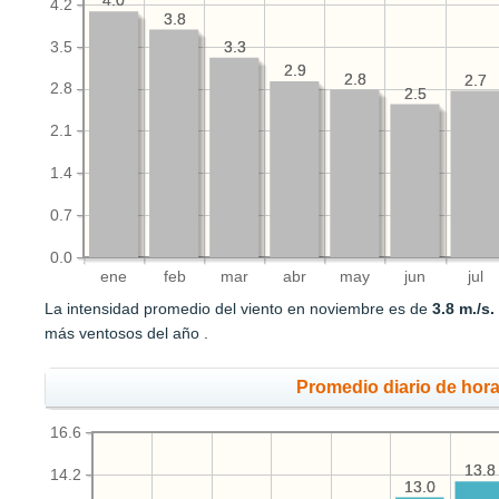
4.0
4.0
4.2
3.8
3.8
3.5
3.3
3.3
2.9
2.9
2.8
2.8
2.7
2.7
2.8
2.5
2.5
2.1
1.4
0.7
0.0
ene
feb
mar
abr
may
jun
jul
La intensidad promedio del viento en noviembre es de
3.8 m./s.
más ventosos del año .
Promedio diario de hora
16.6
13.8
13.8
14.2
13.0
13.0