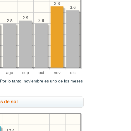
3.8
3.6
3.6
2.9
2.9
2.8
2.8
2.8
2.8
ago
sep
oct
nov
dic
Por lo tanto, noviembre es uno de los meses
s de sol
12.4
12.4