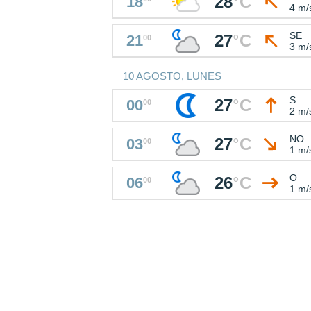
28
°
C
18
4 m/
SE
27
°
C
21
00
3 m/
10 AGOSTO, LUNES
S
27
°
C
00
00
2 m/
NO
27
°
C
03
00
1 m/
O
26
°
C
06
00
1 m/