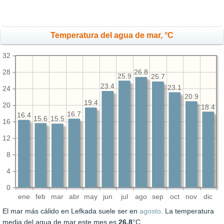
Temperatura del agua de mar, °C
32
28
26.8
25.9
25.7
23.4
23.1
24
20.9
19.4
20
18.4
16.7
16.4
15.6
15.5
16
12
8
4
0
ene
feb
mar
abr
may
jun
jul
ago
sep
oct
nov
dic
El mar más cálido en Lefkada suele ser en
agosto
. La temperatura
media del agua de mar este mes es
26.8
°C.