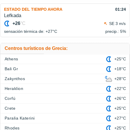
ESTADO DEL TIEMPO AHORA
01:24
Lefkada
+26
°C
SE 3 m/s
sensación térmica de: +27°
C
precip.: 5%
Centros turísticos de Grecia:
Athens
+25°C
Bali Gr
+18°C
Zakynthos
+28°C
Heraklion
+22°C
Corfú
+26°C
Crete
+25°C
Paralia Katerini
+27°C
Rhodes
+25°C