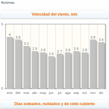
lloviznas.
Velocidad del viento, m/s
5
4
3.8
3.8
3.6
3.3
2.9
2.9
2.8
2.8
2.8
2.7
2.5
0
ene
feb
mar
abr
may
jun
jul
ago
sep
oct
nov
dic
Días soleados, nublados y de cielo cubierto