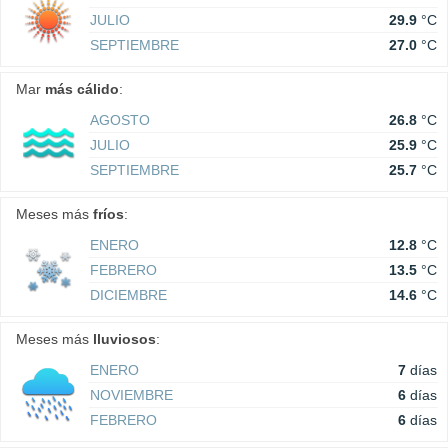
JULIO
29.9
°C
SEPTIEMBRE
27.0
°C
Mar
más cálido
:
AGOSTO
26.8
°C
JULIO
25.9
°C
SEPTIEMBRE
25.7
°C
Meses más
fríos
:
ENERO
12.8
°C
FEBRERO
13.5
°C
DICIEMBRE
14.6
°C
Meses más
lluviosos
:
ENERO
7
días
NOVIEMBRE
6
días
FEBRERO
6
días