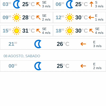
SE
S
25
°
C
25
°
C
03
06
00
00
3 m/s
3 m/s
SE
E
28
°
C
30
°
C
09
12
00
00
2 m/s
1 m/s
SE
SE
31
°
C
30
°
C
15
18
00
00
4 m/s
4 m/s
E
26
°
C
21
00
3 m/s
08 AGOSTO, SABADO
E
25
°
C
00
00
2 m/s