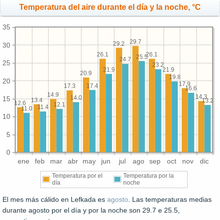
Temperatura del aire durante el día y la noche, °C
35
29.7
29.2
30
26.1
26.1
25.5
24.7
25
23.2
21.9
21.9
20.9
19.8
20
17.9
17.4
17.3
16.6
14.9
14.3
14.0
15
13.4
13.2
12.6
12.1
11.4
11.0
10
5
0
ene
feb
mar
abr
may
jun
jul
ago
sep
oct
nov
dic
Temperatura por el
Temperatura por la
día
noche
El mes más cálido en Lefkada es
agosto
. Las temperaturas medias
durante agosto por el día y por la noche son 29.7 e 25.5,