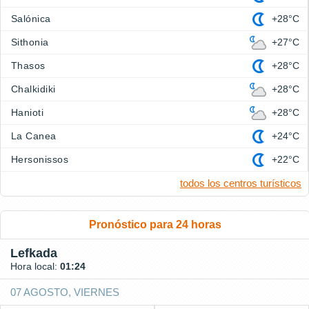
Salónica
+28°C
Sithonia
+27°C
Thasos
+28°C
Chalkidiki
+28°C
Hanioti
+28°C
La Canea
+24°C
Hersonissos
+22°C
todos los centros turísticos
Pronóstico para 24 horas
Lefkada
Hora local:
01:24
07 AGOSTO, VIERNES