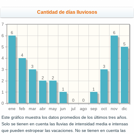
Cantidad de días lluviosos
7
6
6
6
5
5
4
4
3
3
3
2
2
2
1
1
1
0
0
0
ene
feb
mar
abr
may
jun
jul
ago
sep
oct
nov
dic
Este gráfico muestra los datos promedios de los últimos tres años.
Solo se tienen en cuenta las lluvias de intensidad media e intensas
que pueden estropear las vacaciones. No se tienen en cuenta las