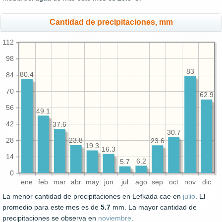
Cantidad de precipitaciones, mm
112
98
83
80.4
84
70
62.9
56
49.1
42
37.6
30.7
28
23.8
23.6
19.3
16.3
14
6.2
5.7
0
ene
feb
mar
abr
may
jun
jul
ago
sep
oct
nov
dic
La menor cantidad de precipitaciones en Lefkada cae en
julio
. El
promedio para este mes es de
5.7
mm. La mayor cantidad de
precipitaciones se observa en
noviembre
.