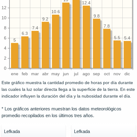
12.4
12
10.6
9.8
10
9.2
7.8
8
7.4
6.3
5.5
6
5.4
5
4
2
0
ene
feb
mar
abr
may
jun
jul
ago
sep
oct
nov
dic
Este gráfico muestra la cantidad promedio de horas por día durante
las cuales la luz solar directa llega a la superficie de la tierra. En este
indicador influyen la duración del día y la nubosidad durante el día.
* Los gráficos anteriores muestran los datos meteorológicos
promedio recopilados en los últimos tres años.
Lefkada
Lefkada