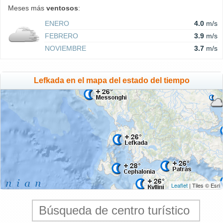
Meses más
ventosos
:
ENERO
4.0
m/s
FEBRERO
3.9
m/s
NOVIEMBRE
3.7
m/s
Lefkada en el mapa del estado del tiempo
Leaflet
| Tiles © Esri