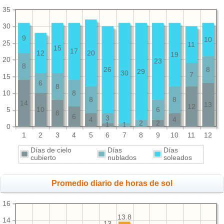
35
30
9
10
25
11
15
17
12
20
19
20
23
8
26
8
29
30
7
15
6
8
10
8
8
8
14
13
12
5
10
6
8
6
3
4
4
2
2
1
1
0
1
2
3
4
5
6
7
8
9
10
11
12
Días de cielo
Días
Días
cubierto
nublados
soleados
Promedio diario de horas de sol
16
13.8
14
13