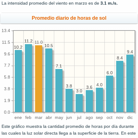
La intensidad promedio del viento en marzo es de
3.1 m./s.
Promedio diario de horas de sol
13.4
11.2
11.2
11.5
11.0
10.5
10.5
10.2
10.2
9.4
9.4
9.6
8.4
8.4
7.7
7.1
7.1
6.0
6.0
5.8
4.0
4.0
3.8
3.8
3.6
3.6
3.8
3.0
3.0
1.9
0.0
ene
feb
mar
abr
may
jun
jul
ago
sep
oct
nov
dic
Este gráfico muestra la cantidad promedio de horas por día durante
las cuales la luz solar directa llega a la superficie de la tierra. En este