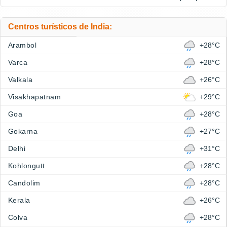
Centros turísticos de India:
Arambol
+28°C
Varca
+28°C
Valkala
+26°C
Visakhapatnam
+29°C
Goa
+28°C
Gokarna
+27°C
Delhi
+31°C
Kohlongutt
+28°C
Candolim
+28°C
Kerala
+26°C
Colva
+28°C