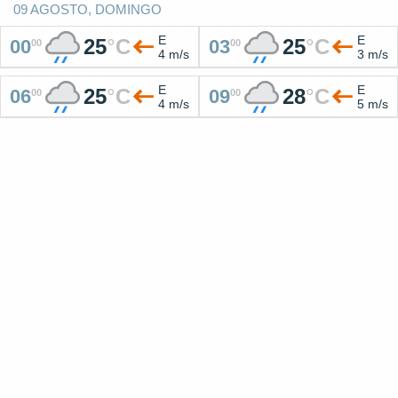
09 AGOSTO, DOMINGO
E
E
25
°
C
25
°
C
00
03
00
00
4 m/s
3 m/s
E
E
25
°
C
28
°
C
06
09
00
00
4 m/s
5 m/s