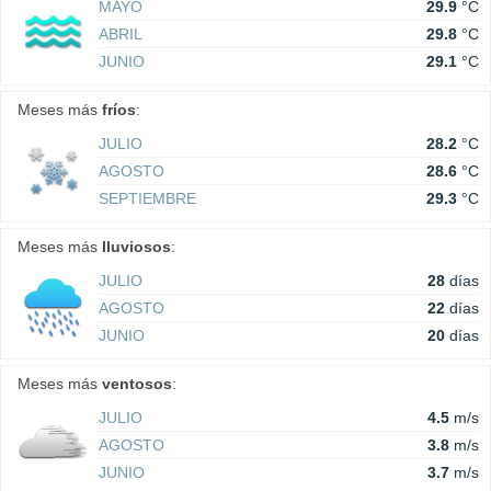
MAYO
29.9
°C
ABRIL
29.8
°C
JUNIO
29.1
°C
Meses más
fríos
:
JULIO
28.2
°C
AGOSTO
28.6
°C
SEPTIEMBRE
29.3
°C
Meses más
lluviosos
:
JULIO
28
días
AGOSTO
22
días
JUNIO
20
días
Meses más
ventosos
:
JULIO
4.5
m/s
AGOSTO
3.8
m/s
JUNIO
3.7
m/s