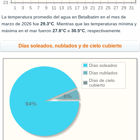
23
1
3
5
7
9
11
13
15
17
19
21
23
25
27
29
31
La temperatura promedio del agua en Betalbatim en el mes de
marzo de 2026 fue
29.3°C
. Mientras que las temperaturas mínima y
máxima en el mar fueron
27.8°C
e
30.5°C
, respectivamente.
Días soleados, nublados y de cielo cubierto
Días soleados
Días nublados
Días de cielo
cubierto
6%
94%