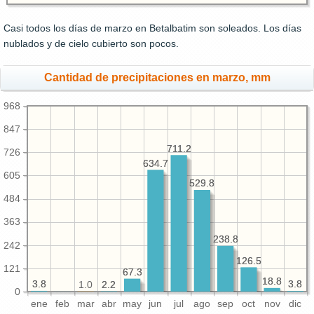
Casi todos los días de marzo en Betalbatim son soleados. Los días
nublados y de cielo cubierto son pocos.
Cantidad de precipitaciones en marzo, mm
968
847
711.2
711.2
726
634.7
634.7
605
529.8
529.8
484
363
238.8
238.8
242
126.5
126.5
121
67.3
67.3
18.8
18.8
3.8
3.8
3.8
3.8
2.2
2.2
1.0
0
ene
feb
mar
abr
may
jun
jul
ago
sep
oct
nov
dic