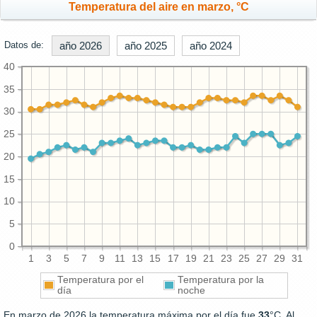
Temperatura del aire en marzo, °C
Datos de:
año 2026
año 2025
año 2024
40
35
30
25
20
15
10
5
0
1
3
5
7
9
11
13
15
17
19
21
23
25
27
29
31
Temperatura por el
Temperatura por la
día
noche
En marzo de 2026 la temperatura máxima por el día fue
33
°C. Al