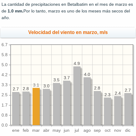
La cantidad de precipitaciones en Betalbatim en el mes de marzo es
de
1.0 mm.
Por lo tanto, marzo es uno de los meses más secos del
año.
Velocidad del viento en marzo, m/s
6.7
5.8
4.9
4.9
5.0
4.0
4.0
4.2
3.7
3.7
3.5
3.5
3.3
3.1
3.0
3.0
2.8
2.8
2.8
2.8
2.7
2.7
2.7
2.7
2.4
2.4
2.3
2.3
2.5
1.7
0.8
0.0
ene
feb
mar
abr
may
jun
jul
ago
sep
oct
nov
dic