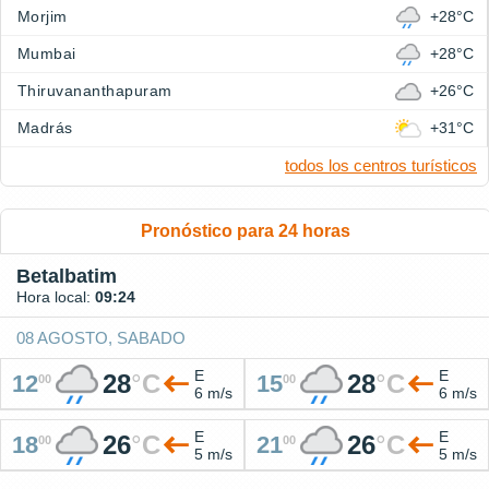
Morjim
+28°C
Mumbai
+28°C
Thiruvananthapuram
+26°C
Madrás
+31°C
todos los centros turísticos
Pronóstico para 24 horas
Betalbatim
Hora local:
09:24
08 AGOSTO, SABADO
E
E
28
°
C
28
°
C
12
15
00
00
6 m/s
6 m/s
E
E
26
°
C
26
°
C
18
21
00
00
5 m/s
5 m/s