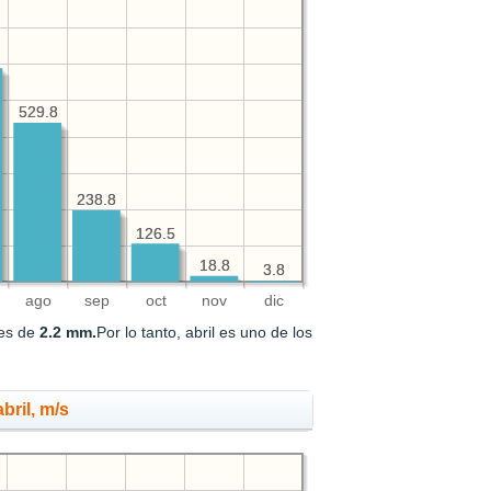
529.8
529.8
238.8
238.8
126.5
126.5
18.8
18.8
3.8
3.8
ago
sep
oct
nov
dic
 es de
2.2 mm.
Por lo tanto, abril es uno de los
bril, m/s