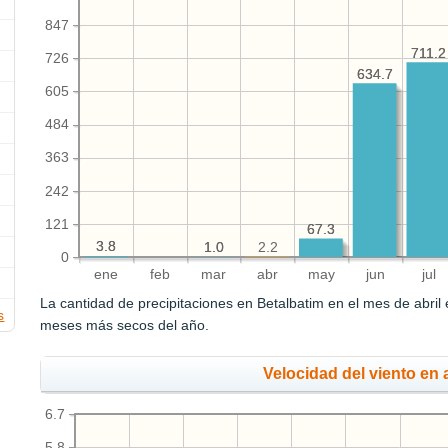
847
711.2
711.2
726
634.7
634.7
605
484
363
242
121
67.3
67.3
3.8
3.8
2.2
1.0
1.0
0
ene
feb
mar
abr
may
jun
jul
La cantidad de precipitaciones en Betalbatim en el mes de abril
s
meses más secos del año.
Velocidad del viento en a
6.7
5.8