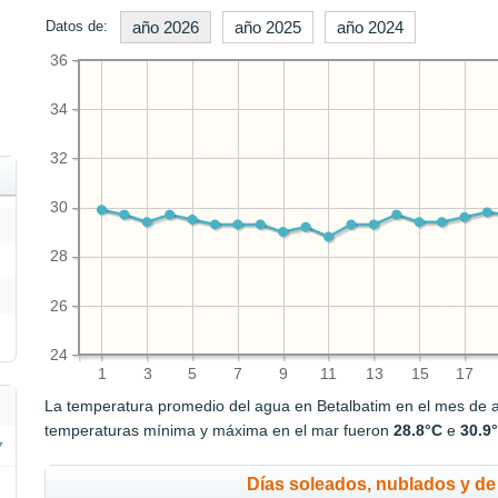
Datos de:
año 2026
año 2025
año 2024
36
34
32
30
28
26
24
1
3
5
7
9
11
13
15
17
La temperatura promedio del agua en Betalbatim en el mes de a
temperaturas mínima y máxima en el mar fueron
28.8°C
e
30.9
Días soleados, nublados y de 