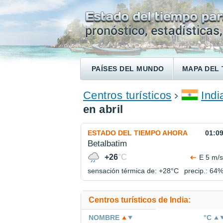
PAÍSES DEL MUNDO
MAPA DEL 
ENCONTRAR UN HOTEL
Centros turísticos
Indi
en abril
ESTADO DEL TIEMPO AHORA
01:0
Betalbatim
+26
°C
E 5 m/s
sensación térmica de: +28°
C
precip.: 64
Centros turísticos de India:
NOMBRE
°C