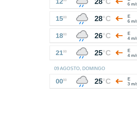
28
°
C
12
6 m/
E
28
°
C
15
00
6 m/
E
26
°
C
18
00
4 m/
E
25
°
C
21
00
4 m/
09 AGOSTO, DOMINGO
E
25
°
C
00
00
3 m/