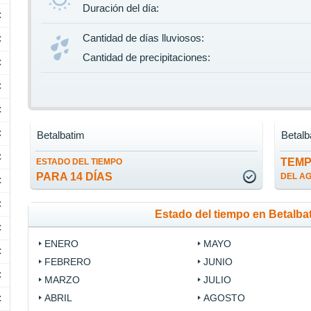
Duración del día:
C
Cantidad de días lluviosos:
C
Cantidad de precipitaciones:
C
C
C
C
Betalbatim
Betalb
C
TEM
ESTADO DEL TIEMPO
PARA 14 DÍAS
DEL A
C
C
Estado del tiempo en Betalba
C
ENERO
MAYO
C
FEBRERO
JUNIO
C
MARZO
JULIO
ABRIL
AGOSTO
C