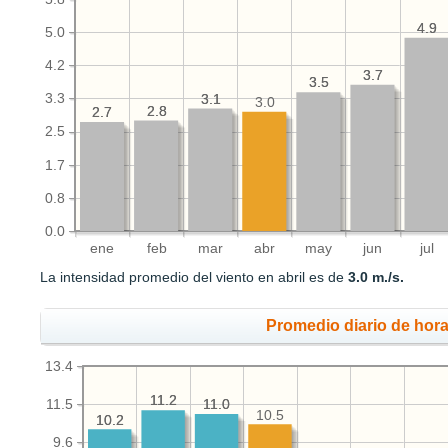
4.9
4.9
5.0
4.2
3.7
3.7
3.5
3.5
3.3
3.1
3.1
3.0
2.8
2.8
2.7
2.7
2.5
1.7
0.8
0.0
ene
feb
mar
abr
may
jun
jul
La intensidad promedio del viento en abril es de
3.0 m./s.
Promedio diario de hora
13.4
11.2
11.2
11.5
11.0
11.0
10.5
10.2
10.2
9.6