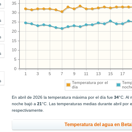
35
s
30
s
25
20
s
15
10
s
5
0
1
3
5
7
9
11
13
15
17
s
Temperatura por el
Tempe
día
noch
En abril de 2026 la temperatura máxima por el día fue
34
°C. Al
noche bajó a
21
°C. Las temperaturas medias durante abril por e
respectivamente.
Temperatura del agua en Betal