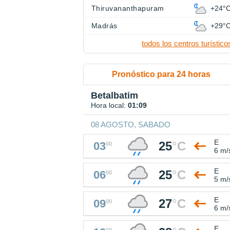
Thiruvananthapuram
+24°
Madrás
+29°
todos los centros turístico
Pronóstico para 24 horas
Betalbatim
Hora local:
01:09
08 AGOSTO, SABADO
E
25
°
C
03
00
6 m/
E
25
°
C
06
00
5 m/
E
27
°
C
09
00
6 m/
E
00