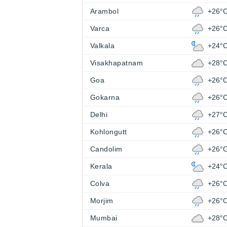
Arambol
+26°
Varca
+26°
Valkala
+24°
Visakhapatnam
+28°
Goa
+26°
Gokarna
+26°
Delhi
+27°
Kohlongutt
+26°
Candolim
+26°
Kerala
+24°
Colva
+26°
Morjim
+26°
Mumbai
+28°