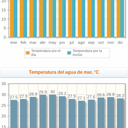
20
15
10
5
0
ene
feb
mar
abr
may
jun
jul
ago
sep
oct
nov
dic
Temperatura por el
Temperatura por la
día
noche
Temperatura del agua de mar, °C
35
30
29.9
29.2
28.9
30
28.8
28.6
28.2
27.9
27.9
27.6
27.5
27.1
25
20
15