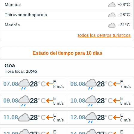
Mumbai
+28°C
Thiruvananthapuram
+28°C
Madrás
+31°C
todos los centros turísticos
Estado del tiempo para 10 días
Goa
Hora local:
10:45
E
E
28
°
C
28
°
C
07.08
08.08
8 m/s
7 m/s
E
E
28
°
C
28
°
C
09.08
10.08
5 m/s
5 m/s
E
E
28
°
C
28
°
C
11.08
12.08
6 m/s
6 m/s
E
E