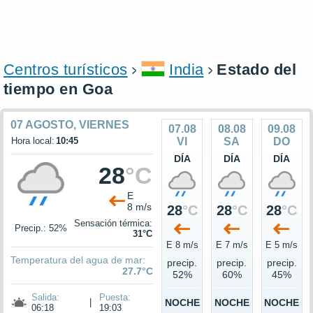
Centros turísticos
India
Estado del
tiempo en Goa
07 AGOSTO, VIERNES
07.08
08.08
09.08
Hora local:
10:45
VI
SA
DO
DÍA
DÍA
DÍA
28
°C
E
8 m/s
28
°C
28
°C
28
°C
Sensación térmica:
Precip.: 52%
31°C
E 8 m/s
E 7 m/s
E 5 m/s
Temperatura del agua de mar:
precip.
precip.
precip.
27.7°C
52%
60%
45%
Salida:
Puesta:
|
NOCHE
NOCHE
NOCHE
06:18
19:03