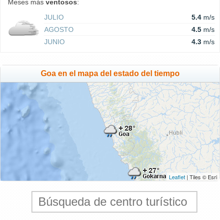
Meses más
ventosos
:
JULIO
5.4
m/s
AGOSTO
4.5
m/s
JUNIO
4.3
m/s
Goa en el mapa del estado del tiempo
Leaflet
| Tiles © Esri