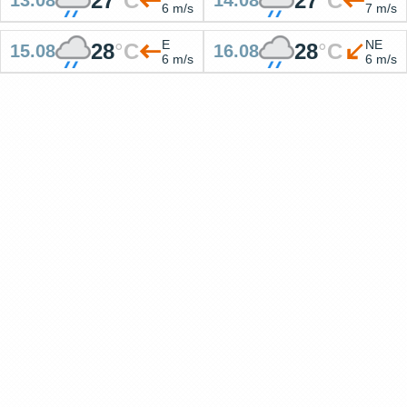
27
°
C
27
°
C
13.08
14.08
6 m/s
7 m/s
E
NE
28
°
C
28
°
C
15.08
16.08
6 m/s
6 m/s