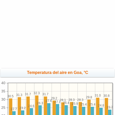
Temperatura del aire en Goa, °C
40
35
32.3
31.7
31.7
31.3
31.0
30.8
30.5
29.8
29.2
30
28.3
28.3
28.1
27.6
27.1
26.4
26.3
25.9
25.4
25.4
24.8
24.6
25
23.7
23.2
22.7