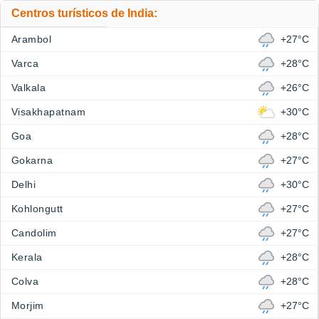
Centros turísticos de India:
Arambol
+27°C
Varca
+28°C
Valkala
+26°C
Visakhapatnam
+30°C
Goa
+28°C
Gokarna
+27°C
Delhi
+30°C
Kohlongutt
+27°C
Candolim
+27°C
Kerala
+28°C
Colva
+28°C
Morjim
+27°C