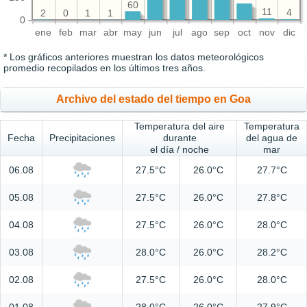
60
11
4
2
1
1
0
0
ene
feb
mar
abr
may
jun
jul
ago
sep
oct
nov
dic
* Los gráficos anteriores muestran los datos meteorológicos
promedio recopilados en los últimos tres años.
Archivo del estado del tiempo en Goa
Temperatura del aire
Temperatura
Fecha
Precipitaciones
durante
del agua de
el día / noche
mar
06.08
27.5°C
26.0°C
27.7°C
05.08
27.5°C
26.0°C
27.8°C
04.08
27.5°C
26.0°C
28.0°C
03.08
28.0°C
26.0°C
28.2°C
02.08
27.5°C
26.0°C
28.0°C