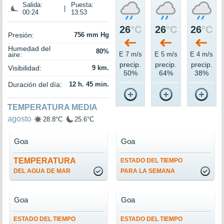
Salida:
Puesta:
|
00:24
13:53
26
°C
26
°C
26
°C
Presión:
756 mm Hg
Humedad del
80%
aire:
E 7 m/s
E 5 m/s
E 4 m/s
precip.
precip.
precip.
Visibilidad:
9 km.
50%
64%
38%
Duración del día:
12 h. 45 min.
TEMPERATURA MEDIA
agosto
28.8°C
25.6°C
Goa
Goa
TEMPERATURA
ESTADO DEL TIEMPO
DEL AGUA DE MAR
PARA LA SEMANA
Goa
Goa
ESTADO DEL TIEMPO
ESTADO DEL TIEMPO