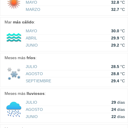
MAYO
32.8
°C
MARZO
32.7
°C
Mar
más cálido
:
MAYO
30.0
°C
ABRIL
29.9
°C
JUNIO
29.2
°C
Meses más
fríos
:
JULIO
28.5
°C
AGOSTO
28.8
°C
SEPTIEMBRE
29.4
°C
Meses más
lluviosos
:
JULIO
29
días
AGOSTO
24
días
JUNIO
22
días