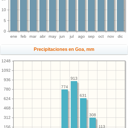
10
5
0
ene
feb
mar
abr
may
jun
jul
ago
sep
oct
nov
dic
Precipitaciones en Goa, mm
1248
1092
913
936
774
780
631
624
468
308
312
156
113