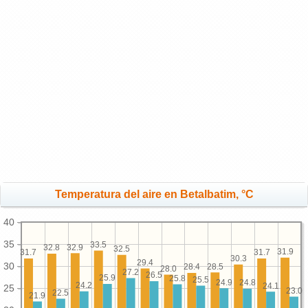
Temperatura del aire en Betalbatim, °C
40
35
33.5
32.9
32.8
32.5
31.9
31.7
31.7
30.3
29.4
30
28.5
28.4
28.0
27.2
26.5
25.9
25.8
25.5
24.9
24.8
24.2
24.1
25
23.0
22.5
21.9