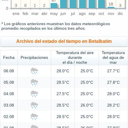
67
18
3
3
2
1
0
0
ene
feb
mar
abr
may
jun
jul
ago
sep
oct
nov
dic
* Los gráficos anteriores muestran los datos meteorológicos
promedio recopilados en los últimos tres años.
Archivo del estado del tiempo en Betalbatim
Temperatura del aire
Temperatura
Fecha
Precipitaciones
durante
del agua de
el día / noche
mar
06.08
28.0°C
25.0°C
27.7°C
05.08
28.5°C
25.0°C
27.8°C
04.08
27.5°C
25.0°C
28.0°C
03.08
28.5°C
26.0°C
28.2°C
02.08
28.5°C
25.0°C
28.0°C