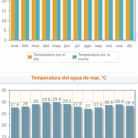
20
15
10
5
0
ene
feb
mar
abr
may
jun
jul
ago
sep
oct
nov
dic
Temperatura por el
Temperatura por la
día
noche
Temperatura del agua de mar, °C
35
29.9
29.8
29.1
29
28.9
30
28.6
28.3
28
27.9
27.6
27.6
27
25
20
15