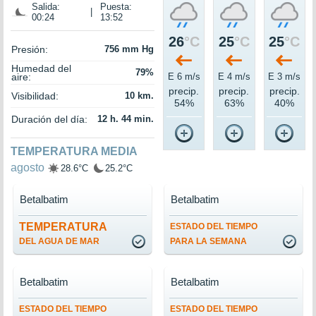
Salida:
Puesta:
|
00:24
13:52
26
°C
25
°C
25
°C
Presión:
756 mm Hg
Humedad del
79%
aire:
E 6 m/s
E 4 m/s
E 3 m/s
precip.
precip.
precip.
Visibilidad:
10 km.
54%
63%
40%
Duración del día:
12 h. 44 min.
TEMPERATURA MEDIA
agosto
28.6°C
25.2°C
Betalbatim
Betalbatim
TEMPERATURA
ESTADO DEL TIEMPO
DEL AGUA DE MAR
PARA LA SEMANA
Betalbatim
Betalbatim
ESTADO DEL TIEMPO
ESTADO DEL TIEMPO