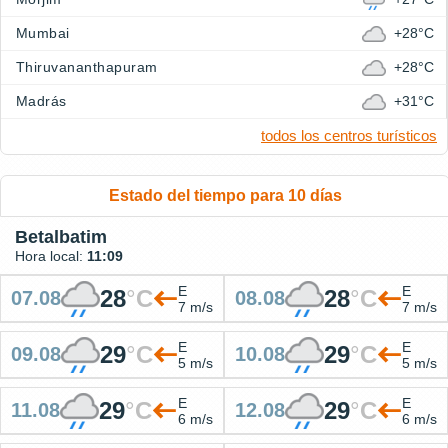
Mumbai
+28°C
Thiruvananthapuram
+28°C
Madrás
+31°C
todos los centros turísticos
Estado del tiempo para 10 días
Betalbatim
Hora local:
11:09
E
E
28
°
C
28
°
C
07.08
08.08
7 m/s
7 m/s
E
E
29
°
C
29
°
C
09.08
10.08
5 m/s
5 m/s
E
E
29
°
C
29
°
C
11.08
12.08
6 m/s
6 m/s