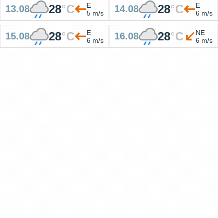
E
E
28
°
C
28
°
C
13.08
14.08
5 m/s
6 m/s
E
NE
28
°
C
28
°
C
15.08
16.08
6 m/s
6 m/s