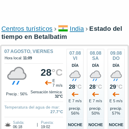
Centros turísticos
India
Estado del
tiempo en Betalbatim
07 AGOSTO, VIERNES
07.08
08.08
09.08
Hora local:
11:09
VI
SA
DO
DÍA
DÍA
DÍA
28
°C
E
7 m/s
28
°C
28
°C
29
°C
Sensación térmica:
Precip.: 56%
32°C
E 7 m/s
E 7 m/s
E 5 m/s
Temperatura del agua de mar:
precip.
precip.
precip.
27.7°C
56%
50%
57%
Salida:
Puesta:
|
NOCHE
NOCHE
NOCHE
06:18
19:02