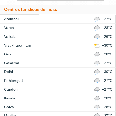
Centros turísticos de India:
Arambol
+27°C
Varca
+28°C
Valkala
+26°C
Visakhapatnam
+30°C
Goa
+28°C
Gokarna
+27°C
Delhi
+30°C
Kohlongutt
+27°C
Candolim
+27°C
Kerala
+28°C
Colva
+28°C
Morjim
+27°C