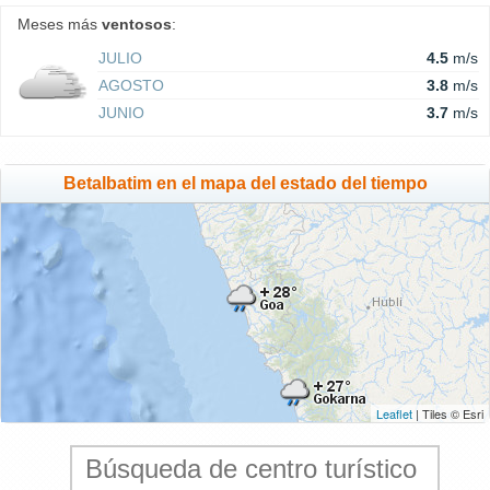
Meses más
ventosos
:
JULIO
4.5
m/s
AGOSTO
3.8
m/s
JUNIO
3.7
m/s
Betalbatim en el mapa del estado del tiempo
Leaflet
| Tiles © Esri