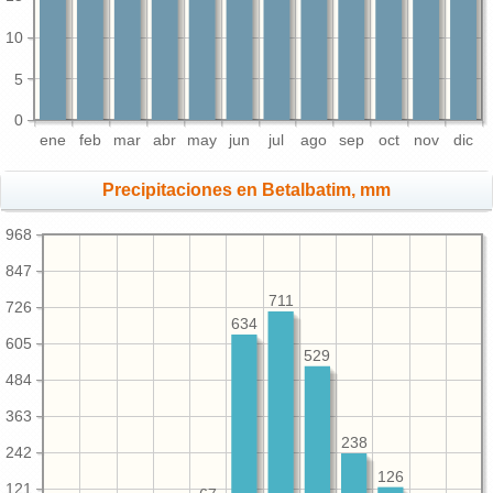
10
5
0
ene
feb
mar
abr
may
jun
jul
ago
sep
oct
nov
dic
Precipitaciones en Betalbatim, mm
968
847
711
726
634
605
529
484
363
238
242
126
121