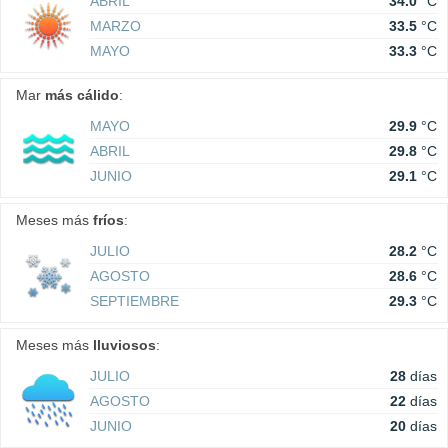
ABRIL
34.0
°C
MARZO
33.5
°C
MAYO
33.3
°C
Mar
más cálido
:
MAYO
29.9
°C
ABRIL
29.8
°C
JUNIO
29.1
°C
Meses más
fríos
:
JULIO
28.2
°C
AGOSTO
28.6
°C
SEPTIEMBRE
29.3
°C
Meses más
lluviosos
:
JULIO
28
días
AGOSTO
22
días
JUNIO
20
días