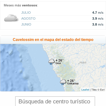
Meses más
ventosos
:
JULIO
4.7
m/s
AGOSTO
3.9
m/s
JUNIO
3.8
m/s
Cavelossim en el mapa del estado del tiempo
Leaflet
| Tiles © Esri