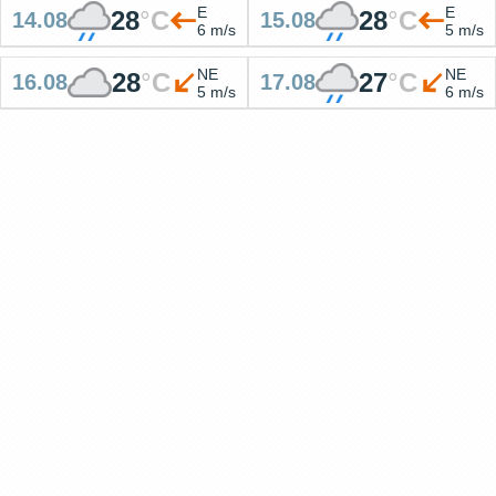
E
E
28
°
C
28
°
C
14.08
15.08
6 m/s
5 m/s
NE
NE
28
°
C
27
°
C
16.08
17.08
5 m/s
6 m/s