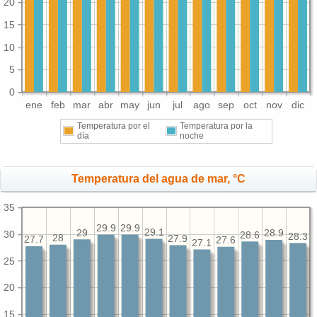
20
15
10
5
0
ene
feb
mar
abr
may
jun
jul
ago
sep
oct
nov
dic
Temperatura por el
Temperatura por la
día
noche
Temperatura del agua de mar, °C
35
29.9
29.9
29.1
29
28.9
30
28.6
28.3
28
27.9
27.7
27.6
27.1
25
20
15