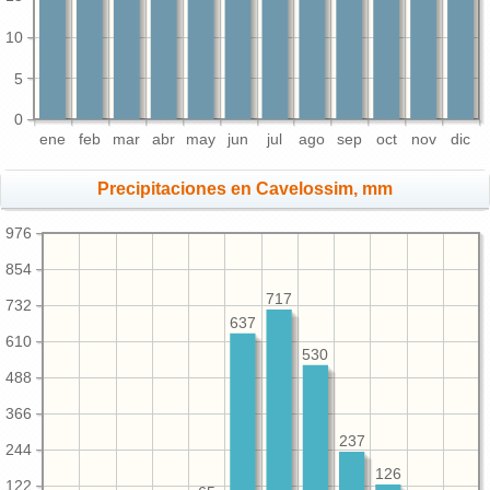
10
5
0
ene
feb
mar
abr
may
jun
jul
ago
sep
oct
nov
dic
Precipitaciones en Cavelossim, mm
976
854
717
732
637
610
530
488
366
237
244
126
122