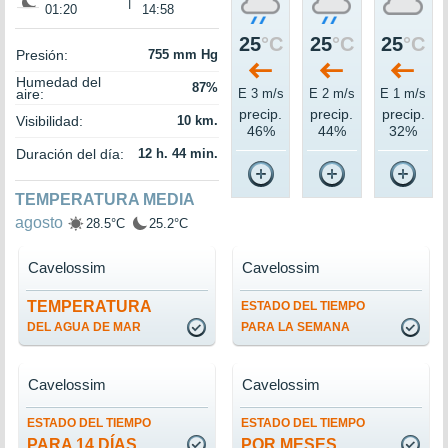
|
01:20
14:58
25
°C
25
°C
25
°C
Presión:
755 mm Hg
Humedad del
87%
aire:
E 3 m/s
E 2 m/s
E 1 m/s
precip.
precip.
precip.
Visibilidad:
10 km.
46%
44%
32%
Duración del día:
12 h. 44 min.
TEMPERATURA MEDIA
agosto
28.5°C
25.2°C
Cavelossim
Cavelossim
TEMPERATURA
ESTADO DEL TIEMPO
DEL AGUA DE MAR
PARA LA SEMANA
Cavelossim
Cavelossim
ESTADO DEL TIEMPO
ESTADO DEL TIEMPO
PARA 14 DÍAS
POR MESES