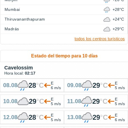
Mumbai
+28°C
Thiruvananthapuram
+24°C
Madrás
+29°C
todos los centros turísticos
Estado del tiempo para 10 días
Cavelossim
Hora local:
02:17
E
E
28
°
C
29
°
C
08.08
09.08
6 m/s
5 m/s
E
E
29
°
C
29
°
C
10.08
11.08
5 m/s
5 m/s
E
E
28
°
C
29
°
C
12.08
13.08
5 m/s
6 m/s