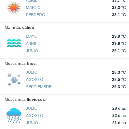
ABRIL
33.7
°C
MARZO
33.3
°C
FEBRERO
33.1
°C
Mar
más cálido
:
MAYO
29.9
°C
ABRIL
29.9
°C
JUNIO
29.1
°C
Meses más
fríos
:
JULIO
28.3
°C
AGOSTO
28.5
°C
SEPTIEMBRE
29.3
°C
Meses más
lluviosos
:
JULIO
28
días
AGOSTO
22
días
JUNIO
21
días