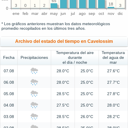
65
18
3
3
2
1
0
0
ene
feb
mar
abr
may
jun
jul
ago
sep
oct
nov
dic
* Los gráficos anteriores muestran los datos meteorológicos
promedio recopilados en los últimos tres años.
Archivo del estado del tiempo en Cavelossim
Temperatura del aire
Temperatura
Fecha
Precipitaciones
durante
del agua de
el día / noche
mar
07.08
28.0°C
25.0°C
27.6°C
06.08
28.0°C
25.0°C
27.7°C
05.08
28.5°C
25.0°C
27.8°C
04.08
27.5°C
25.0°C
28.0°C
03.08
28.5°C
26.0°C
28.2°C