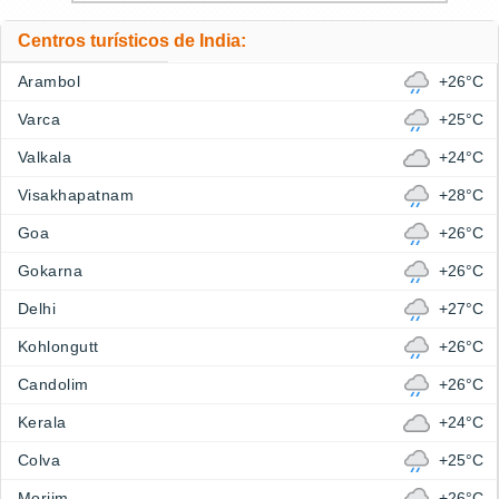
Centros turísticos de India:
Arambol
+26°C
Varca
+25°C
Valkala
+24°C
Visakhapatnam
+28°C
Goa
+26°C
Gokarna
+26°C
Delhi
+27°C
Kohlongutt
+26°C
Candolim
+26°C
Kerala
+24°C
Colva
+25°C
Morjim
+26°C