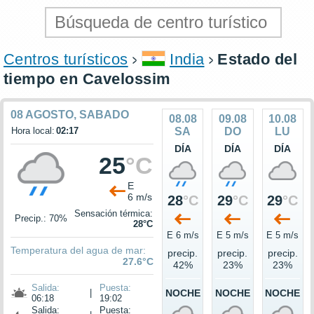
Centros turísticos
India
Estado del
tiempo en Cavelossim
08 AGOSTO, SABADO
08.08
09.08
10.08
Hora local:
02:17
SA
DO
LU
DÍA
DÍA
DÍA
25
°C
E
6 m/s
28
°C
29
°C
29
°C
Sensación térmica:
Precip.: 70%
28°C
E 6 m/s
E 5 m/s
E 5 m/s
Temperatura del agua de mar:
precip.
precip.
precip.
27.6°C
42%
23%
23%
Salida:
Puesta:
|
NOCHE
NOCHE
NOCHE
06:18
19:02
Salida:
Puesta: