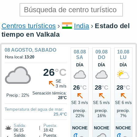
Centros turísticos
India
Estado del
tiempo en Valkala
08 AGOSTO, SABADO
08.08
09.08
10.08
Hora local:
13:20
SA
DO
LU
DÍA
DÍA
DÍA
26
°C
SE
3 m/s
26
°C
28
°C
28
°C
Sensación térmica:
Precip.: 22%
28°C
SE 3 m/s
SE 5 m/s
SE 6 m/s
Temperatura del agua de mar:
precip.
precip.
precip.
25.4°C
22%
16%
7%
Salida:
Puesta:
|
NOCHE
NOCHE
NOCHE
06:15
18:42
Salida:
Puesta: