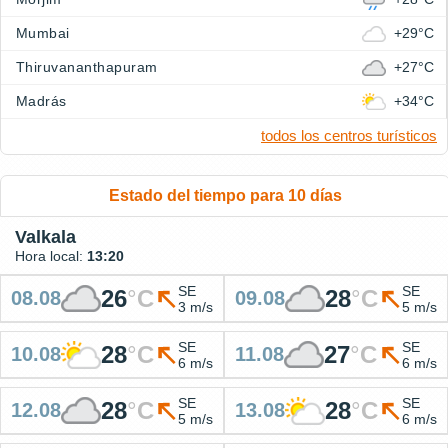
Mumbai
+29°C
Thiruvananthapuram
+27°C
Madrás
+34°C
todos los centros turísticos
Estado del tiempo para 10 días
Valkala
Hora local:
13:20
SE
SE
26
°
C
28
°
C
08.08
09.08
3 m/s
5 m/s
SE
SE
28
°
C
27
°
C
10.08
11.08
6 m/s
6 m/s
SE
SE
28
°
C
28
°
C
12.08
13.08
5 m/s
6 m/s