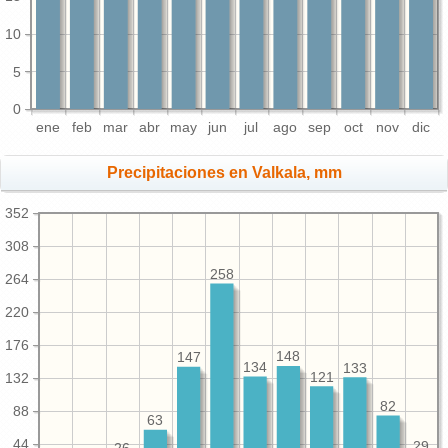
10
5
0
ene
feb
mar
abr
may
jun
jul
ago
sep
oct
nov
dic
Precipitaciones en Valkala, mm
352
308
258
264
220
176
148
147
134
133
121
132
82
88
63
44
29