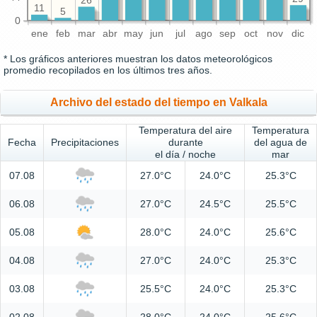
26
11
5
0
ene
feb
mar
abr
may
jun
jul
ago
sep
oct
nov
dic
* Los gráficos anteriores muestran los datos meteorológicos
promedio recopilados en los últimos tres años.
Archivo del estado del tiempo en Valkala
Temperatura del aire
Temperatura
Fecha
Precipitaciones
durante
del agua de
el día / noche
mar
07.08
27.0°C
24.0°C
25.3°C
06.08
27.0°C
24.5°C
25.5°C
05.08
28.0°C
24.0°C
25.6°C
04.08
27.0°C
24.0°C
25.3°C
03.08
25.5°C
24.0°C
25.3°C