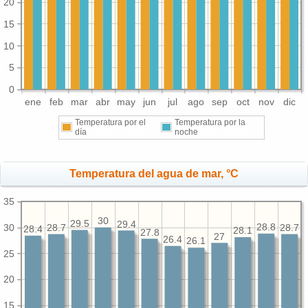
20
15
10
5
0
ene
feb
mar
abr
may
jun
jul
ago
sep
oct
nov
dic
Temperatura por el
Temperatura por la
día
noche
Temperatura del agua de mar, °C
35
30
29.5
29.4
30
28.8
28.7
28.7
28.4
28.1
27.8
27
26.4
26.1
25
20
15