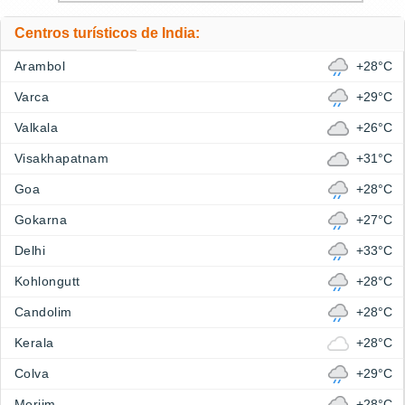
Centros turísticos de India:
Arambol
+28°C
Varca
+29°C
Valkala
+26°C
Visakhapatnam
+31°C
Goa
+28°C
Gokarna
+27°C
Delhi
+33°C
Kohlongutt
+28°C
Candolim
+28°C
Kerala
+28°C
Colva
+29°C
Morjim
+28°C