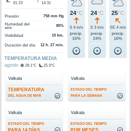
|
01:23
14:31
24
°C
24
°C
25
°C
Presión:
758 mm Hg
Humedad del
80%
aire:
S 4 m/s
S 3 m/s
SE 4 m/s
precip.
precip.
precip.
Visibilidad:
10 km.
16%
24%
16%
Duración del día:
12 h. 27 min.
TEMPERATURA MEDIA
agosto
29.1°C
25.0°C
Valkala
Valkala
TEMPERATURA
ESTADO DEL TIEMPO
DEL AGUA DE MAR
PARA LA SEMANA
Valkala
Valkala
ESTADO DEL TIEMPO
ESTADO DEL TIEMPO
PARA 14 DÍAS
POR MESES