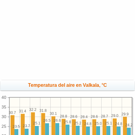
Temperatura del aire en Valkala, °C
40
35
32.2
31.8
31.4
30.7
30.1
29.9
29.0
28.8
30
28.7
28.6
28.6
28.4
26.6
26.5
25.8
25.2
25.1
25.1
25.0
24.8
24.8
24.2
25
23.7
23.5