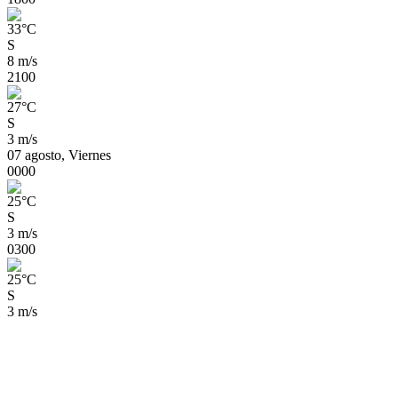
33
°
C
S
8 m/s
21
00
27
°
C
S
3 m/s
07 agosto, Viernes
00
00
25
°
C
S
3 m/s
03
00
25
°
C
S
3 m/s