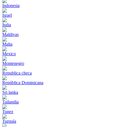
Indonesia
Israel
Italia
Maldivas
Malta
Mexico
Montenegro
Republica checa
República Dominicana
Sri lanka
Tailandia
Tunez
Turquía