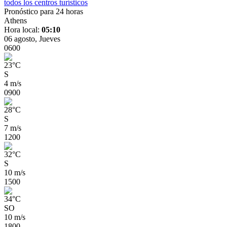
todos los centros turísticos
Pronóstico para 24 horas
Athens
Hora local:
05:10
06 agosto, Jueves
06
00
23
°
C
S
4 m/s
09
00
28
°
C
S
7 m/s
12
00
32
°
C
S
10 m/s
15
00
34
°
C
SO
10 m/s
18
00