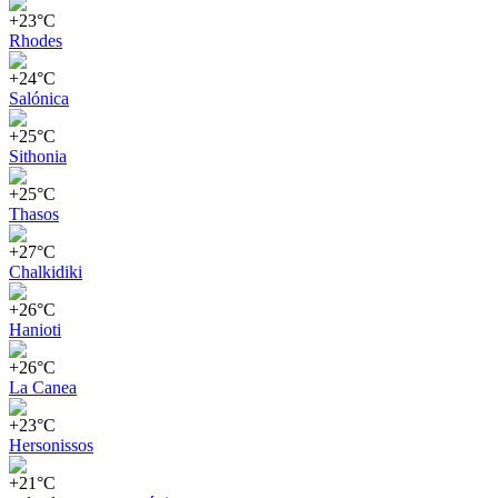
+23°C
Rhodes
+24°C
Salónica
+25°C
Sithonia
+25°C
Thasos
+27°C
Chalkidiki
+26°C
Hanioti
+26°C
La Canea
+23°C
Hersonissos
+21°C