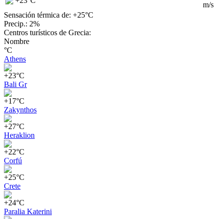
+23
°C
m/s
Sensación térmica de: +25°
C
Precip.: 2%
Centros turísticos de Grecia:
Nombre
°C
Athens
+23°C
Bali Gr
+17°C
Zakynthos
+27°C
Heraklion
+22°C
Corfú
+25°C
Crete
+24°C
Paralia Katerini