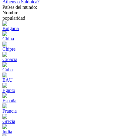
Athens o Salónica?
Países del mundo:
Nombre
popularidad
Bulgaria
China
Chipre
Croacia
Cuba
EAU
Egipto
España
Francia
Grecia
India