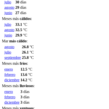
julio
30
días
agosto
29
días
junio
27
días
Meses más
cálidos
:
julio
33.1
°C
agosto
32.5
°C
junio
29.9
°C
Mar
más cálido
:
agosto
26.8
°C
julio
26.1
°C
septiembre
25.8
°C
Meses más
fríos
:
enero
12.5
°C
febrero
13.6
°C
diciembre
14.2
°C
Meses más
lluviosos
:
enero
3
días
febrero
3
días
diciembre
3
días
Meses más
ventosos
: