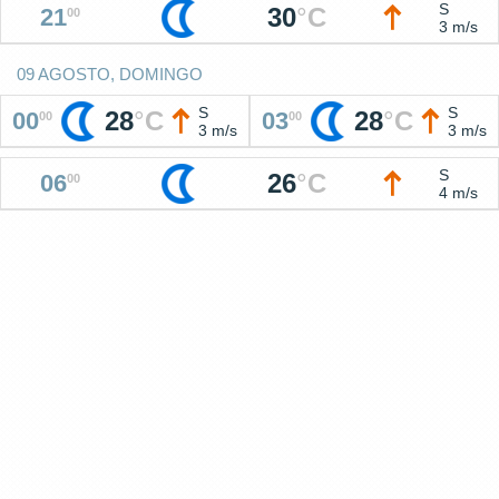
S
30
°
C
21
00
3 m/s
09 AGOSTO, DOMINGO
S
S
28
°
C
28
°
C
00
03
00
00
3 m/s
3 m/s
S
26
°
C
06
00
4 m/s