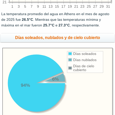
21
1
3
5
7
9
11
13
15
17
19
21
23
25
27
29
31
La temperatura promedio del agua en Athens en el mes de agosto
de 2025 fue
26.5°C
. Mientras que las temperaturas mínima y
máxima en el mar fueron
25.7°C
e
27.3°C
, respectivamente.
Días soleados, nublados y de cielo cubierto
Días soleados
Días nublados
Días de cielo
cubierto
6%
94%