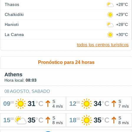
Thasos
+28°C
Chalkidiki
+29°C
Hanioti
+28°C
La Canea
+30°C
todos los centros turísticos
Pronóstico para 24 horas
Athens
Hora local:
08:03
08 AGOSTO, SABADO
S
S
31
°
C
34
°
C
09
12
00
00
4 m/s
7 m/s
S
S
35
°
C
35
°
C
15
18
00
00
8 m/s
8 m/s