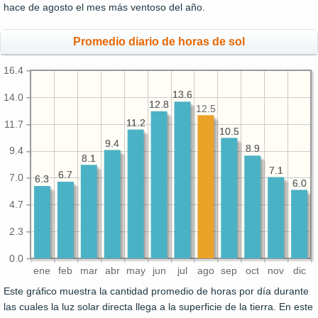
hace de agosto el mes más ventoso del año.
Promedio diario de horas de sol
16.4
13.6
13.6
14.0
12.8
12.8
12.5
11.2
11.2
11.7
10.5
10.5
9.4
9.4
8.9
8.9
9.4
8.1
8.1
7.1
7.1
6.7
6.7
7.0
6.3
6.3
6.0
6.0
4.7
2.3
0.0
ene
feb
mar
abr
may
jun
jul
ago
sep
oct
nov
dic
Este gráfico muestra la cantidad promedio de horas por día durante
las cuales la luz solar directa llega a la superficie de la tierra. En este