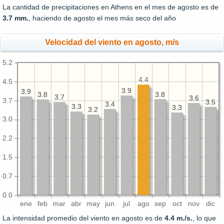
La cantidad de precipitaciones en Athens en el mes de agosto es de
3.7 mm.
, haciendo de agosto el mes más seco del año
Velocidad del viento en agosto, m/s
5.2
4.4
4.5
3.9
3.9
3.9
3.9
3.8
3.8
3.8
3.8
3.7
3.7
3.6
3.6
3.7
3.5
3.5
3.4
3.4
3.3
3.3
3.3
3.3
3.2
3.2
3.0
2.2
1.5
0.7
0.0
ene
feb
mar
abr
may
jun
jul
ago
sep
oct
nov
dic
La intensidad promedio del viento en agosto es de
4.4 m./s.
, lo que