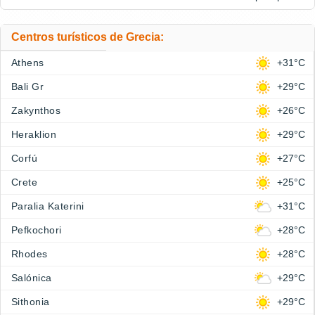
Centros turísticos de Grecia:
Athens
+31°C
Bali Gr
+29°C
Zakynthos
+26°C
Heraklion
+29°C
Corfú
+27°C
Crete
+25°C
Paralia Katerini
+31°C
Pefkochori
+28°C
Rhodes
+28°C
Salónica
+29°C
Sithonia
+29°C