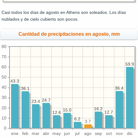
Casi todos los días de agosto en Athens son soleados. Los días
nublados y de cielo cubierto son pocos.
Cantidad de precipitaciones en agosto, mm
80
70
59.9
59.9
60
50
43.3
43.3
40
36.4
36.4
36.1
36.1
30
24.7
24.7
23.4
23.4
20
16.2
16.2
15.0
15.0
12.7
12.7
12.6
12.6
10
6.2
6.2
3.7
0
ene
feb
mar
abr
may
jun
jul
ago
sep
oct
nov
dic