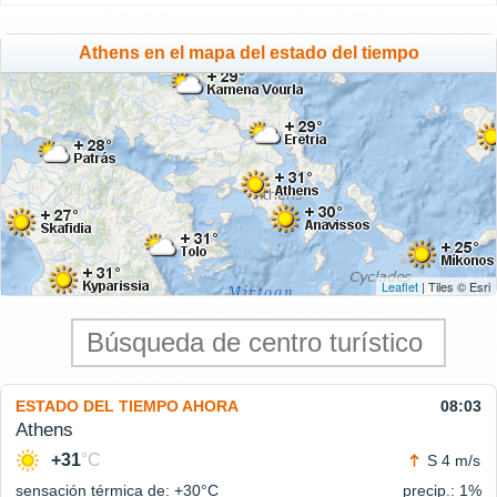
Athens en el mapa del estado del tiempo
Leaflet
| Tiles © Esri
ESTADO DEL TIEMPO AHORA
08:03
Athens
+31
°C
S 4 m/s
sensación térmica de: +30°
C
precip.: 1%