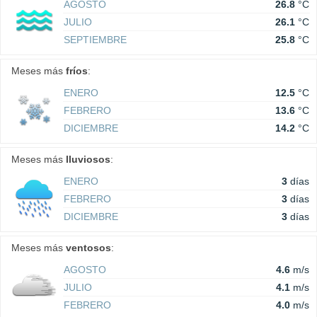
AGOSTO
26.8
°C
JULIO
26.1
°C
SEPTIEMBRE
25.8
°C
Meses más
fríos
:
ENERO
12.5
°C
FEBRERO
13.6
°C
DICIEMBRE
14.2
°C
Meses más
lluviosos
:
ENERO
3
días
FEBRERO
3
días
DICIEMBRE
3
días
Meses más
ventosos
:
AGOSTO
4.6
m/s
JULIO
4.1
m/s
FEBRERO
4.0
m/s