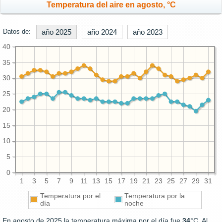
Temperatura del aire en agosto, °C
Datos de:
año 2025
año 2024
año 2023
40
35
30
25
20
15
10
5
0
1
3
5
7
9
11
13
15
17
19
21
23
25
27
29
31
Temperatura por el
Temperatura por la
día
noche
En agosto de 2025 la temperatura máxima por el día fue
34
°C. Al