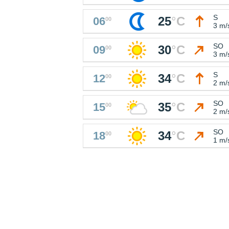
S
25
°
C
06
00
3 m/
SO
30
°
C
09
00
3 m/
S
34
°
C
12
00
2 m/
SO
35
°
C
15
00
2 m/
SO
34
°
C
18
00
1 m/