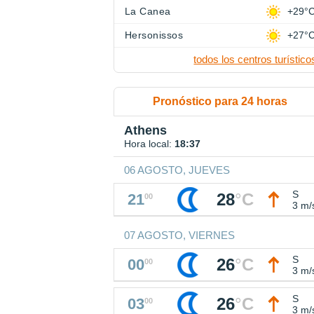
La Canea
+29°
Hersonissos
+27°
todos los centros turístico
Pronóstico para 24 horas
Athens
Hora local:
18:37
06 AGOSTO, JUEVES
S
28
°
C
21
00
3 m/
07 AGOSTO, VIERNES
S
26
°
C
00
00
3 m/
S
26
°
C
03
00
3 m/