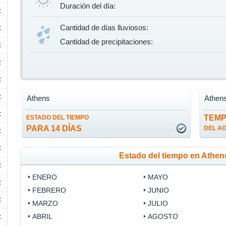
Duración del día:
C
Cantidad de días lluviosos:
C
Cantidad de precipitaciones:
C
C
C
C
Athens
Athen
C
TEM
ESTADO DEL TIEMPO
PARA 14 DÍAS
DEL A
C
C
Estado del tiempo en Athe
C
ENERO
MAYO
C
FEBRERO
JUNIO
C
MARZO
JULIO
ABRIL
AGOSTO
C