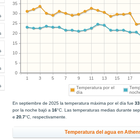
35
30
s
25
s
20
15
s
10
5
s
0
1
3
5
7
9
11
13
15
17
s
Temperatura por el
Tempe
día
noch
En septiembre de 2025 la temperatura máxima por el día fue
33
por la noche bajó a
16
°C. Las temperaturas medias durante sept
e
20.7
°C, respectivamente.
Temperatura del agua en Athens