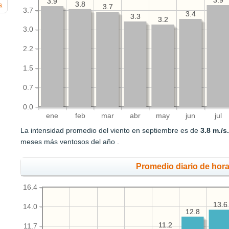
3.9
3.9
3.9
3.9
3.8
3.8
s
3.7
3.7
3.7
3.4
3.4
3.3
3.3
3.2
3.2
3.0
2.2
1.5
0.7
0.0
ene
feb
mar
abr
may
jun
jul
La intensidad promedio del viento en septiembre es de
3.8 m./s
meses más ventosos del año .
Promedio diario de hora
16.4
13.6
13.6
14.0
12.8
12.8
11.2
11.2
11.7