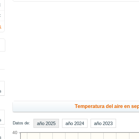
C
C
s
s
Temperatura del aire en se
s
Datos de:
año 2025
año 2024
año 2023
40
s