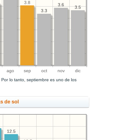
3.8
3.6
3.6
3.5
3.5
3.3
3.3
ago
sep
oct
nov
dic
.
Por lo tanto, septiembre es uno de los
s de sol
12.5
12.5