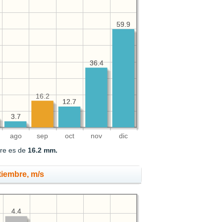
59.9
59.9
36.4
36.4
16.2
12.7
12.7
3.7
3.7
ago
sep
oct
nov
dic
bre es de
16.2 mm.
tiembre, m/s
4.4
4.4