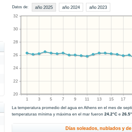
Datos de:
año 2025
año 2024
año 2023
32
30
28
26
24
22
20
1
3
5
7
9
11
13
15
17
La temperatura promedio del agua en Athens en el mes de sep
temperaturas mínima y máxima en el mar fueron
24.2°C
e
26.5
Días soleados, nublados y de 