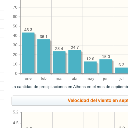
70
60
50
43.3
43.3
40
36.1
36.1
30
24.7
24.7
23.4
23.4
20
15.0
15.0
12.6
12.6
10
6.2
6.2
0
ene
feb
mar
abr
may
jun
jul
La cantidad de precipitaciones en Athens en el mes de septiem
Velocidad del viento en sep
5.2
4.5