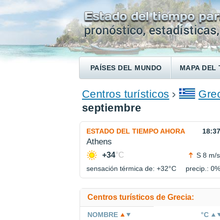
PAÍSES DEL MUNDO
MAPA DEL 
ENCONTRAR UN HOTEL
Centros turísticos
Gre
septiembre
ESTADO DEL TIEMPO AHORA
18:3
Athens
+34
°C
S 8 m/s
sensación térmica de: +32°
C
precip.: 0
Centros turísticos de Grecia:
NOMBRE
°C