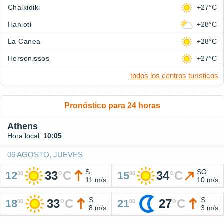
Chalkidiki
+27°C
Hanioti
+28°C
La Canea
+28°C
Hersonissos
+27°C
todos los centros turísticos
Pronóstico para 24 horas
Athens
Hora local:
10:05
06 AGOSTO, JUEVES
S
SO
33
°
C
34
°
C
12
15
00
00
11 m/s
10 m/s
S
S
33
°
C
27
°
C
18
21
00
00
8 m/s
3 m/s