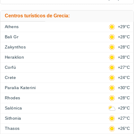
Centros turísticos de Grecia:
Athens
+29°C
Bali Gr
+28°C
Zakynthos
+28°C
Heraklion
+28°C
Corfú
+27°C
Crete
+24°C
Paralia Katerini
+30°C
Rhodes
+28°C
Salónica
+29°C
Sithonia
+27°C
Thasos
+26°C