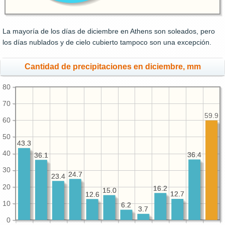
La mayoría de los días de diciembre en Athens son soleados, pero
los días nublados y de cielo cubierto tampoco son una excepción.
Cantidad de precipitaciones en diciembre, mm
80
70
59.9
60
50
43.3
43.3
40
36.4
36.4
36.1
36.1
30
24.7
24.7
23.4
23.4
20
16.2
16.2
15.0
15.0
12.7
12.7
12.6
12.6
10
6.2
6.2
3.7
3.7
0