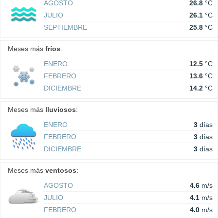
AGOSTO
26.8
°C
JULIO
26.1
°C
SEPTIEMBRE
25.8
°C
Meses más
fríos
:
ENERO
12.5
°C
FEBRERO
13.6
°C
DICIEMBRE
14.2
°C
Meses más
lluviosos
:
ENERO
3
días
FEBRERO
3
días
DICIEMBRE
3
días
Meses más
ventosos
:
AGOSTO
4.6
m/s
JULIO
4.1
m/s
FEBRERO
4.0
m/s