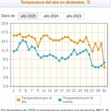
Temperatura del aire en diciembre, °C
Datos de:
año 2025
año 2024
año 2023
19.8
17.0
14.1
11.3
8.5
5.7
2.8
0.0
1
3
5
7
9
11
13
15
17
19
21
23
25
27
29
31
Temperatura por el
Temperatura por la
día
noche
En diciembre de 2025 la temperatura máxima por el día fue
16
°C. Al