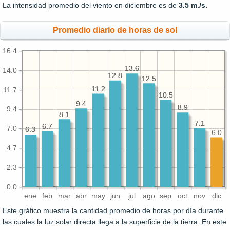
La intensidad promedio del viento en diciembre es de
3.5 m./s.
Promedio diario de horas de sol
16.4
13.6
13.6
14.0
12.8
12.8
12.5
12.5
11.2
11.2
11.7
10.5
10.5
9.4
9.4
8.9
8.9
9.4
8.1
8.1
7.1
7.1
6.7
6.7
7.0
6.3
6.3
6.0
4.7
2.3
0.0
ene
feb
mar
abr
may
jun
jul
ago
sep
oct
nov
dic
Este gráfico muestra la cantidad promedio de horas por día durante
las cuales la luz solar directa llega a la superficie de la tierra. En este