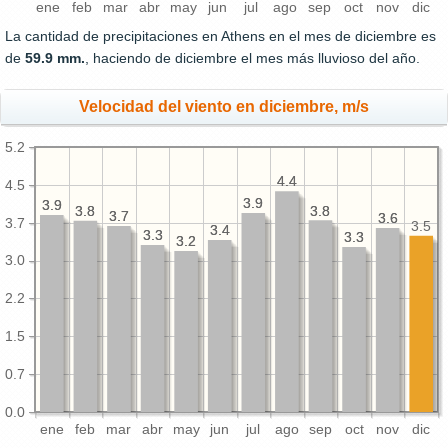
ene
feb
mar
abr
may
jun
jul
ago
sep
oct
nov
dic
La cantidad de precipitaciones en Athens en el mes de diciembre es
de
59.9 mm.
, haciendo de diciembre el mes más lluvioso del año.
Velocidad del viento en diciembre, m/s
5.2
4.4
4.4
4.5
3.9
3.9
3.9
3.9
3.8
3.8
3.8
3.8
3.7
3.7
3.6
3.6
3.7
3.5
3.4
3.4
3.3
3.3
3.3
3.3
3.2
3.2
3.0
2.2
1.5
0.7
0.0
ene
feb
mar
abr
may
jun
jul
ago
sep
oct
nov
dic