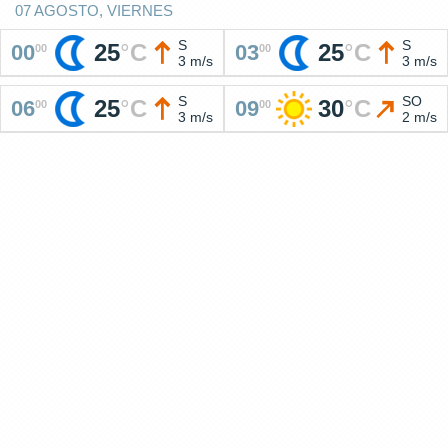
07 AGOSTO, VIERNES
S
S
25
°
C
25
°
C
00
03
00
00
3 m/s
3 m/s
S
SO
25
°
C
30
°
C
06
09
00
00
3 m/s
2 m/s