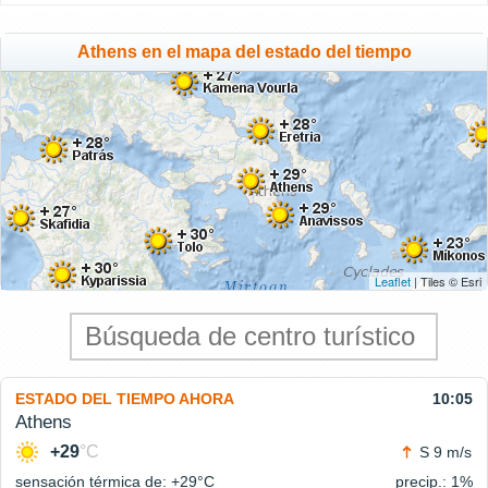
Athens en el mapa del estado del tiempo
Leaflet
| Tiles © Esri
ESTADO DEL TIEMPO AHORA
10:05
Athens
+29
°C
S 9 m/s
sensación térmica de: +29°
C
precip.: 1%