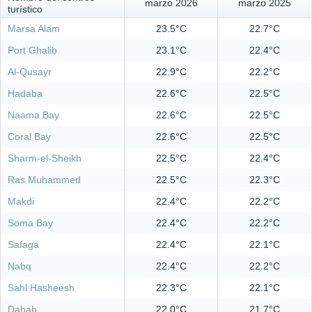
marzo 2026
marzo 2025
turístico
Marsa Alam
23.5°C
22.7°C
Port Ghalib
23.1°C
22.4°C
Al-Qusayr
22.9°C
22.2°C
Hadaba
22.6°C
22.5°C
Naama Bay
22.6°C
22.5°C
Coral Bay
22.6°C
22.5°C
Sharm-el-Sheikh
22.5°C
22.4°C
Ras Muhammed
22.5°C
22.3°C
Makdi
22.4°C
22.2°C
Soma Bay
22.4°C
22.2°C
Safaga
22.4°C
22.1°C
Nabq
22.4°C
22.2°C
Sahl Hasheesh
22.3°C
22.1°C
Dahab
22.0°C
21.7°C