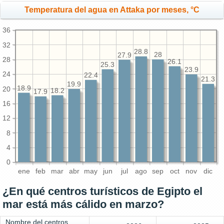
Temperatura del agua en Attaka por meses, °C
36
32
28.8
28
27.9
28
26.1
25.3
23.9
24
22.4
21.3
19.9
18.9
20
18.2
17.9
16
12
8
4
0
ene
feb
mar
abr
may
jun
jul
ago
sep
oct
nov
dic
¿En qué centros turísticos de Egipto el
mar está más cálido en marzo?
Nombre del centros