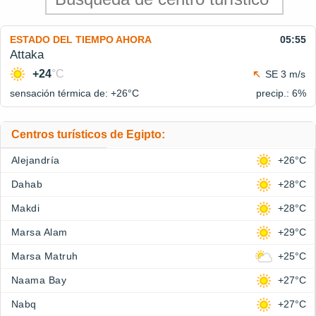
ESTADO DEL TIEMPO AHORA
05:55
Attaka
+24
°C
SE 3 m/s
sensación térmica de: +26°
C
precip.: 6%
Centros turísticos de Egipto:
Alejandría
+26°C
Dahab
+28°C
Makdi
+28°C
Marsa Alam
+29°C
Marsa Matruh
+25°C
Naama Bay
+27°C
Nabq
+27°C