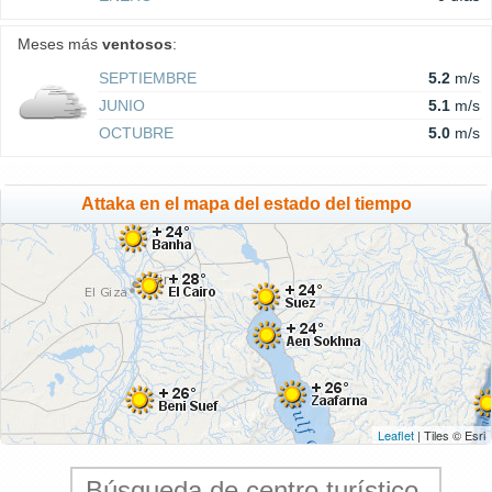
Meses más
ventosos
:
SEPTIEMBRE
5.2
m/s
JUNIO
5.1
m/s
OCTUBRE
5.0
m/s
Attaka en el mapa del estado del tiempo
Leaflet
| Tiles © Esri