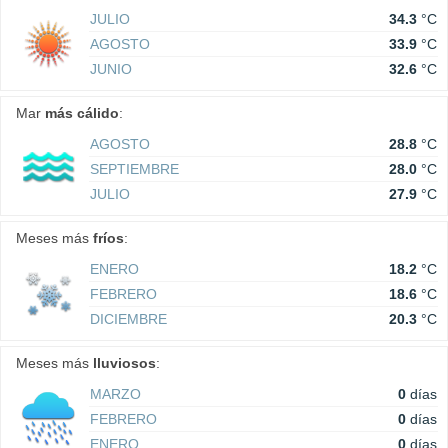
JULIO
34.3
°C
AGOSTO
33.9
°C
JUNIO
32.6
°C
Mar
más cálido
:
AGOSTO
28.8
°C
SEPTIEMBRE
28.0
°C
JULIO
27.9
°C
Meses más
fríos
:
ENERO
18.2
°C
FEBRERO
18.6
°C
DICIEMBRE
20.3
°C
Meses más
lluviosos
:
MARZO
0
días
FEBRERO
0
días
ENERO
0
días