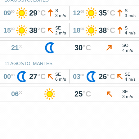
S
S
29
°
C
35
°
C
09
12
00
00
3 m/s
3 m/s
SE
S
38
°
C
38
°
C
15
18
00
00
2 m/s
4 m/s
SO
30
°
C
21
00
4 m/s
11 AGOSTO, MARTES
SE
SE
27
°
C
26
°
C
00
03
00
00
6 m/s
4 m/s
SE
25
°
C
06
00
3 m/s