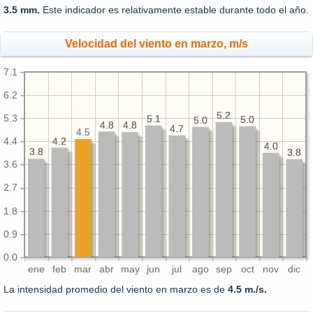
3.5 mm.
Este indicador es relativamente estable durante todo el año.
Velocidad del viento en marzo, m/s
7.1
6.2
5.2
5.2
5.3
5.1
5.1
5.0
5.0
5.0
5.0
4.8
4.8
4.8
4.8
4.7
4.7
4.5
4.2
4.2
4.4
4.0
4.0
3.8
3.8
3.8
3.8
3.6
2.7
1.8
0.9
0.0
ene
feb
mar
abr
may
jun
jul
ago
sep
oct
nov
dic
La intensidad promedio del viento en marzo es de
4.5 m./s.