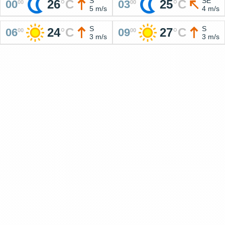
S
SE
26
°
C
25
°
C
00
03
00
00
5 m/s
4 m/s
S
S
24
°
C
27
°
C
06
09
00
00
3 m/s
3 m/s