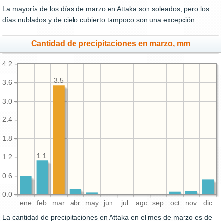
La mayoría de los días de marzo en Attaka son soleados, pero los
días nublados y de cielo cubierto tampoco son una excepción.
Cantidad de precipitaciones en marzo, mm
4.2
3.5
3.6
3.0
2.4
1.8
1.1
1.1
1.2
0.6
0.0
ene
feb
mar
abr
may
jun
jul
ago
sep
oct
nov
dic
La cantidad de precipitaciones en Attaka en el mes de marzo es de