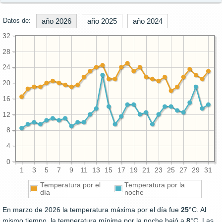
Datos de:
año 2026
año 2025
año 2024
32
28
24
20
16
12
8
4
0
1
3
5
7
9
11
13
15
17
19
21
23
25
27
29
31
Temperatura por el
Temperatura por la
día
noche
En marzo de 2026 la temperatura máxima por el día fue
25
°C. Al
mismo tiempo, la temperatura mínima por la noche bajó a
8
°C. Las