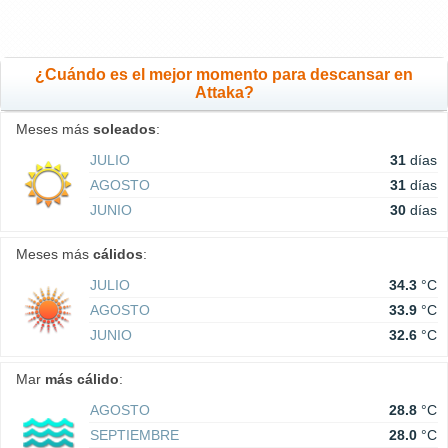
¿Cuándo es el mejor momento para descansar en
Attaka?
Meses más
soleados
:
JULIO
31
días
AGOSTO
31
días
JUNIO
30
días
Meses más
cálidos
:
JULIO
34.3
°C
AGOSTO
33.9
°C
JUNIO
32.6
°C
Mar
más cálido
:
AGOSTO
28.8
°C
SEPTIEMBRE
28.0
°C