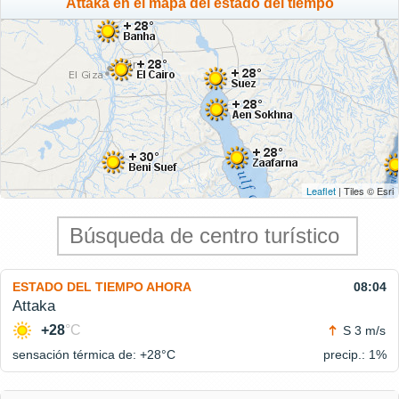
Attaka en el mapa del estado del tiempo
Leaflet
| Tiles © Esri
ESTADO DEL TIEMPO AHORA
08:04
Attaka
+28
°C
S 3 m/s
sensación térmica de: +28°
C
precip.: 1%