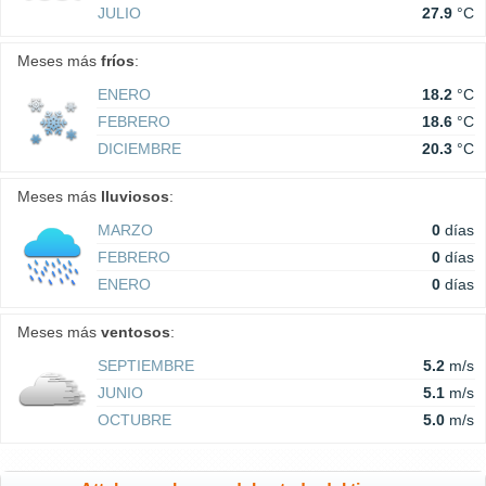
JULIO
27.9
°C
Meses más
fríos
:
ENERO
18.2
°C
FEBRERO
18.6
°C
DICIEMBRE
20.3
°C
Meses más
lluviosos
:
MARZO
0
días
FEBRERO
0
días
ENERO
0
días
Meses más
ventosos
:
SEPTIEMBRE
5.2
m/s
JUNIO
5.1
m/s
OCTUBRE
5.0
m/s