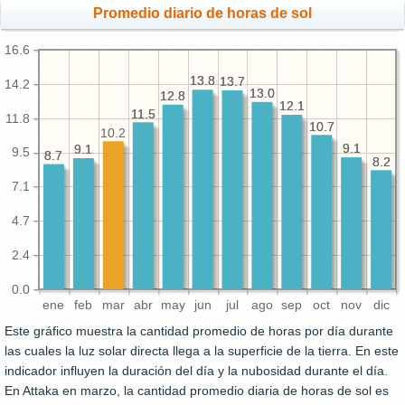
Promedio diario de horas de sol
16.6
13.8
13.8
13.7
13.7
14.2
13.0
13.0
12.8
12.8
12.1
12.1
11.5
11.5
11.8
10.7
10.7
10.2
9.1
9.1
9.1
9.1
9.5
8.7
8.7
8.2
8.2
7.1
4.7
2.4
0.0
ene
feb
mar
abr
may
jun
jul
ago
sep
oct
nov
dic
Este gráfico muestra la cantidad promedio de horas por día durante
las cuales la luz solar directa llega a la superficie de la tierra. En este
indicador influyen la duración del día y la nubosidad durante el día.
En Attaka en marzo, la cantidad promedio diaria de horas de sol es