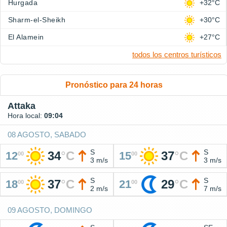
Hurgada
+32°C
Sharm-el-Sheikh
+30°C
El Alamein
+27°C
todos los centros turísticos
Pronóstico para 24 horas
Attaka
Hora local:
09:04
08 AGOSTO, SABADO
S
S
34
°
C
37
°
C
12
15
00
00
3 m/s
3 m/s
S
S
37
°
C
29
°
C
18
21
00
00
2 m/s
7 m/s
09 AGOSTO, DOMINGO