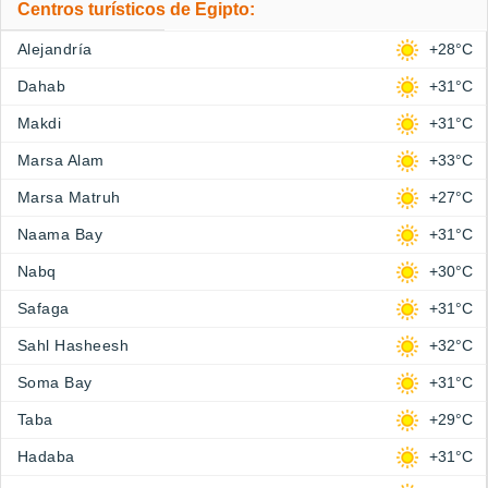
Centros turísticos de Egipto:
Alejandría
+28°C
Dahab
+31°C
Makdi
+31°C
Marsa Alam
+33°C
Marsa Matruh
+27°C
Naama Bay
+31°C
Nabq
+30°C
Safaga
+31°C
Sahl Hasheesh
+32°C
Soma Bay
+31°C
Taba
+29°C
Hadaba
+31°C