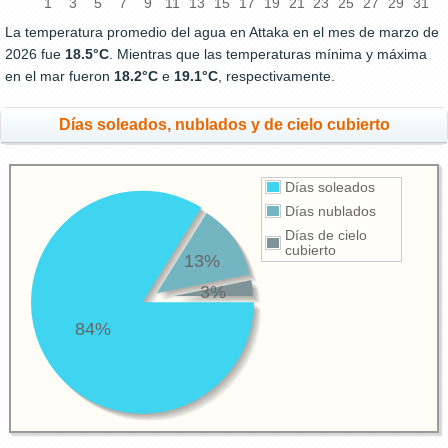
1
3
5
7
9
11
13
15
17
19
21
23
25
27
29
31
La temperatura promedio del agua en Attaka en el mes de marzo de
2026 fue
18.5°C
. Mientras que las temperaturas mínima y máxima
en el mar fueron
18.2°C
e
19.1°C
, respectivamente.
Días soleados, nublados y de cielo cubierto
Días soleados
Días nublados
Días de cielo
cubierto
13%
3%
84%