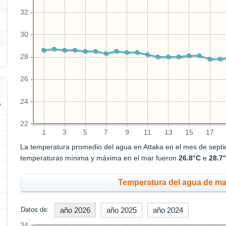
32
30
28
26
24
22
1
3
5
7
9
11
13
15
17
La temperatura promedio del agua en Attaka en el mes de sept
temperaturas mínima y máxima en el mar fueron
26.8°C
e
28.7
Temperatura del agua de mar
Datos de:
año 2026
año 2025
año 2024
34