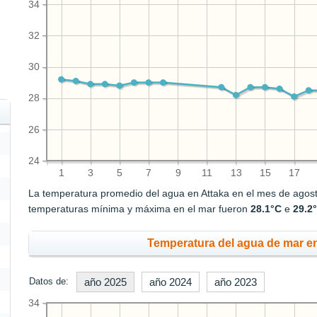
34
32
30
28
26
24
1
3
5
7
9
11
13
15
17
La temperatura promedio del agua en Attaka en el mes de agos
temperaturas mínima y máxima en el mar fueron
28.1°C
e
29.2
Temperatura del agua de mar en
Datos de:
año 2025
año 2024
año 2023
34