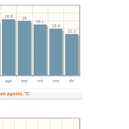
28.8
28
26.1
23.9
21.3
ago
sep
oct
nov
dic
en agosto, °C