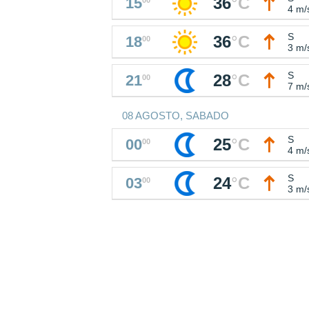
36
°
C
15
4 m/
S
36
°
C
18
00
3 m/
S
28
°
C
21
00
7 m/
08 AGOSTO, SABADO
S
25
°
C
00
00
4 m/
S
24
°
C
03
00
3 m/