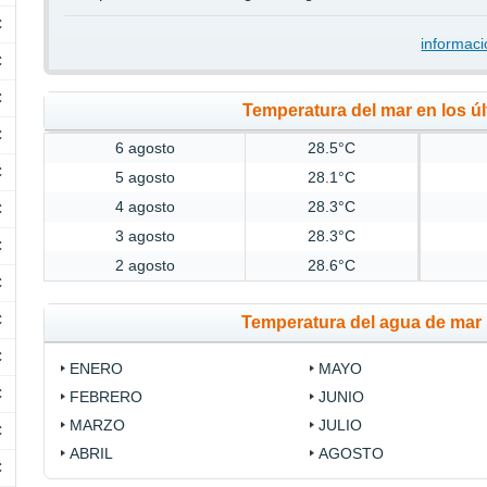
C
informaci
C
C
Temperatura del mar en los úl
C
6 agosto
28.5°C
C
5 agosto
28.1°C
4 agosto
28.3°C
C
3 agosto
28.3°C
C
2 agosto
28.6°C
C
C
Temperatura del agua de mar 
C
ENERO
MAYO
C
FEBRERO
JUNIO
MARZO
JULIO
C
ABRIL
AGOSTO
C