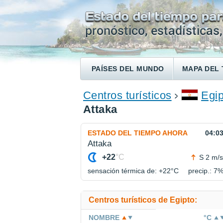
PAÍSES DEL MUNDO
MAPA DEL 
ENCONTRAR UN HOTEL
Centros turísticos
Egip
Attaka
ESTADO DEL TIEMPO AHORA
04:0
Attaka
+22
°C
S 2 m/s
sensación térmica de: +22°
C
precip.: 7
Centros turísticos de Egipto:
NOMBRE
°C