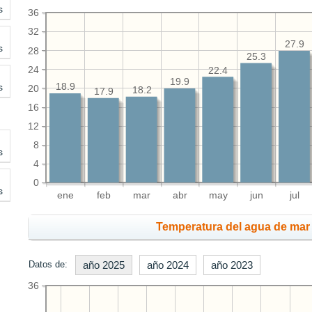
s
36
32
27.9
s
28
25.3
24
22.4
19.9
s
18.9
20
18.2
17.9
16
12
8
s
4
0
s
ene
feb
mar
abr
may
jun
jul
Temperatura del agua de mar 
Datos de:
año 2025
año 2024
año 2023
36