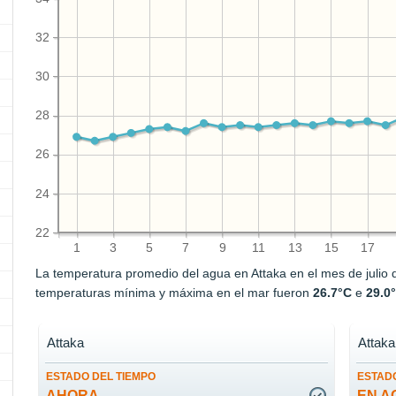
32
30
28
26
24
22
1
3
5
7
9
11
13
15
17
La temperatura promedio del agua en Attaka en el mes de julio
temperaturas mínima y máxima en el mar fueron
26.7°C
e
29.0
Attaka
Attaka
ESTADO DEL TIEMPO
ESTADO
AHORA
EN A