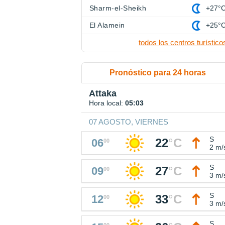
Sharm-el-Sheikh
+27°
El Alamein
+25°
todos los centros turístico
Pronóstico para 24 horas
Attaka
Hora local:
05:03
07 AGOSTO, VIERNES
S
22
°
C
06
00
2 m/
S
27
°
C
09
00
3 m/
S
33
°
C
12
00
3 m/
S
00