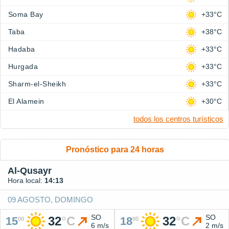
Soma Bay
+33°C
Taba
+38°C
Hadaba
+33°C
Hurgada
+33°C
Sharm-el-Sheikh
+33°C
El Alamein
+30°C
todos los centros turísticos
Pronóstico para 24 horas
Al-Qusayr
Hora local:
14:13
09 AGOSTO, DOMINGO
SO
SO
32
°
C
32
°
C
15
18
00
00
6 m/s
2 m/s