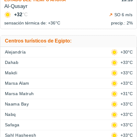
Al-Qusayr
+32
°C
SO 6 m/s
sensación térmica de: +36°
C
precip.: 2%
Centros turísticos de Egipto:
Alejandría
+30°C
Dahab
+33°C
Makdi
+33°C
Marsa Alam
+33°C
Marsa Matruh
+31°C
Naama Bay
+33°C
Nabq
+33°C
Safaga
+33°C
Sahl Hasheesh
+33°C