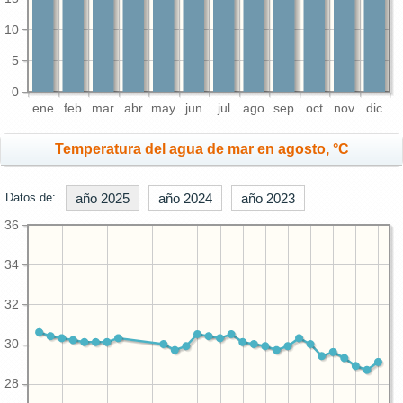
10
5
0
ene
feb
mar
abr
may
jun
jul
ago
sep
oct
nov
dic
Temperatura del agua de mar en agosto, °C
Datos de:
año 2025
año 2024
año 2023
36
34
32
30
28