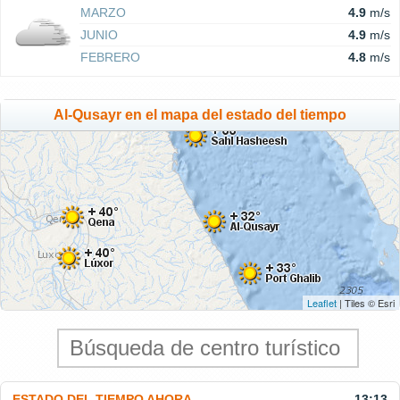
MARZO
4.9
m/s
JUNIO
4.9
m/s
FEBRERO
4.8
m/s
Al-Qusayr en el mapa del estado del tiempo
Leaflet
| Tiles © Esri
ESTADO DEL TIEMPO AHORA
13:13