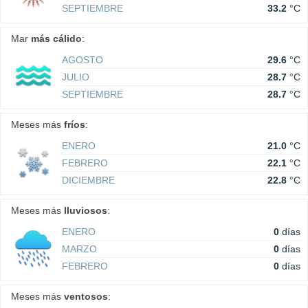
SEPTIEMBRE
33.2
°C
Mar
más cálido
:
AGOSTO
29.6
°C
JULIO
28.7
°C
SEPTIEMBRE
28.7
°C
Meses más
fríos
:
ENERO
21.0
°C
FEBRERO
22.1
°C
DICIEMBRE
22.8
°C
Meses más
lluviosos
:
ENERO
0
días
MARZO
0
días
FEBRERO
0
días
Meses más
ventosos
: