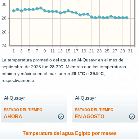
30
28
26
24
1
3
5
7
9
11
13
15
17
19
21
23
25
27
29
31
La temperatura promedio del agua en Al-Qusayr en el mes de
septiembre de 2025 fue
28.7°C
. Mientras que las temperaturas
mínima y máxima en el mar fueron
28.1°C
e
29.5°C
,
respectivamente.
Al-Qusayr
Al-Qusayr
ESTADO DEL TIEMPO
ESTADO DEL TIEMPO
AHORA
EN AGOSTO
Temperatura del agua Egipto por meses