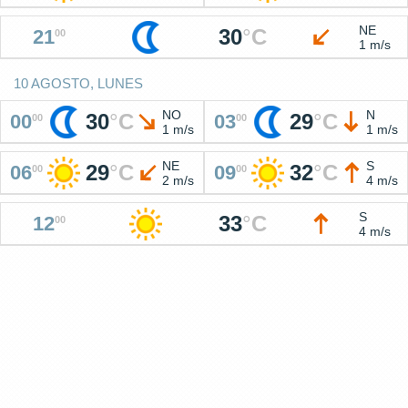
NE
30
°
C
21
00
1 m/s
10 AGOSTO, LUNES
NO
N
30
°
C
29
°
C
00
03
00
00
1 m/s
1 m/s
NE
S
29
°
C
32
°
C
06
09
00
00
2 m/s
4 m/s
S
33
°
C
12
00
4 m/s