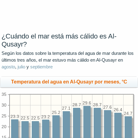
¿Cuándo el mar está más cálido es Al-
Qusayr?
Según los datos sobre la temperatura del agua de mar durante los
últimos tres años, el mar estuvo más cálido en Al-Qusayr en
agosto
,
julio
y
septiembre
Temperatura del agua en Al-Qusayr por meses, °C
35
29.6
30
28.7
28.7
27.6
27.1
26.4
25.2
24.7
25
23.3
23.2
22.5
22.5
20
15