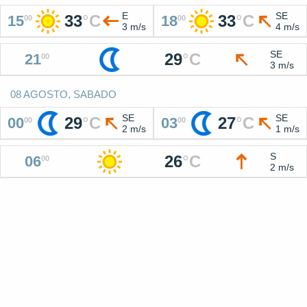
E
SE
33
°
C
33
°
C
15
18
00
00
3 m/s
4 m/s
SE
29
°
C
21
00
3 m/s
08 AGOSTO, SABADO
SE
SE
29
°
C
27
°
C
00
03
00
00
2 m/s
1 m/s
S
26
°
C
06
00
2 m/s