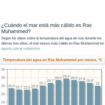
¿Cuándo el mar está más cálido es Ras
Muhammed?
Según los datos sobre la temperatura del agua de mar durante los
últimos tres años, el mar estuvo más cálido en Ras Muhammed en
agosto
,
julio
y
septiembre
Temperatura del agua en Ras Muhammed por meses, °C
35
29.4
30
28.5
28.5
27.8
26.8
26.7
25.1
25
25
23.5
23.3
22.7
22.6
20
15