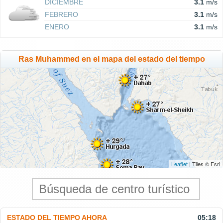
DICIEMBRE
3.1
m/s
FEBRERO
3.1
m/s
ENERO
3.1
m/s
Ras Muhammed en el mapa del estado del tiempo
Leaflet
| Tiles © Esri
ESTADO DEL TIEMPO AHORA
05:18