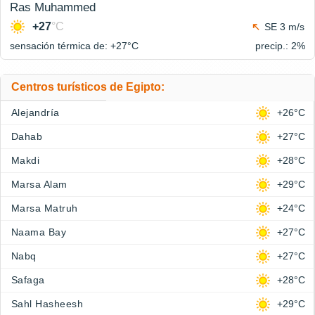
Ras Muhammed
+27
°C
SE 3 m/s
sensación térmica de: +27°
C
precip.: 2%
Centros turísticos de Egipto:
Alejandría
+26°C
Dahab
+27°C
Makdi
+28°C
Marsa Alam
+29°C
Marsa Matruh
+24°C
Naama Bay
+27°C
Nabq
+27°C
Safaga
+28°C
Sahl Hasheesh
+29°C