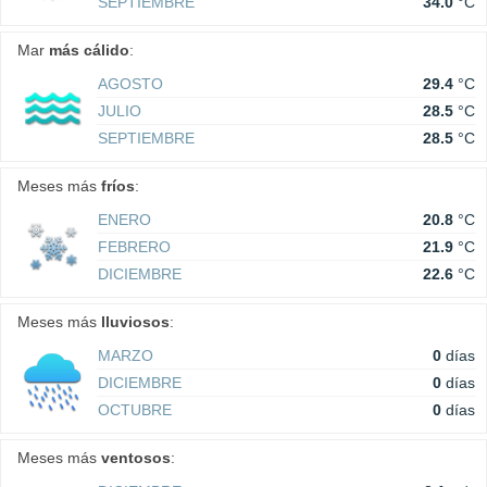
SEPTIEMBRE
34.0
°C
Mar
más cálido
:
AGOSTO
29.4
°C
JULIO
28.5
°C
SEPTIEMBRE
28.5
°C
Meses más
fríos
:
ENERO
20.8
°C
FEBRERO
21.9
°C
DICIEMBRE
22.6
°C
Meses más
lluviosos
:
MARZO
0
días
DICIEMBRE
0
días
OCTUBRE
0
días
Meses más
ventosos
: