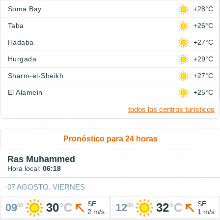
Soma Bay
+28°C
Taba
+26°C
Hadaba
+27°C
Hurgada
+29°C
Sharm-el-Sheikh
+27°C
El Alamein
+25°C
todos los centros turísticos
Pronóstico para 24 horas
Ras Muhammed
Hora local:
06:18
07 AGOSTO, VIERNES
SE
SE
30
°
C
32
°
C
09
12
00
00
2 m/s
1 m/s