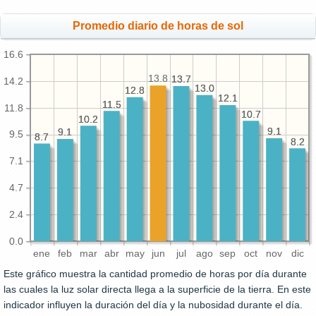
Promedio diario de horas de sol
16.6
13.8
13.7
13.7
14.2
13.0
13.0
12.8
12.8
12.1
12.1
11.5
11.5
11.8
10.7
10.7
10.2
10.2
9.1
9.1
9.1
9.1
9.5
8.7
8.7
8.2
8.2
7.1
4.7
2.4
0.0
ene
feb
mar
abr
may
jun
jul
ago
sep
oct
nov
dic
Este gráfico muestra la cantidad promedio de horas por día durante
las cuales la luz solar directa llega a la superficie de la tierra. En este
indicador influyen la duración del día y la nubosidad durante el día.