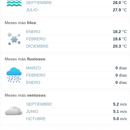
SEPTIEMBRE
28.0
°C
JULIO
27.9
°C
Meses más
fríos
:
ENERO
18.2
°C
FEBRERO
18.6
°C
DICIEMBRE
20.3
°C
Meses más
lluviosos
:
MARZO
0
días
FEBRERO
0
días
ENERO
0
días
Meses más
ventosos
:
SEPTIEMBRE
5.2
m/s
JUNIO
5.1
m/s
OCTUBRE
5.0
m/s