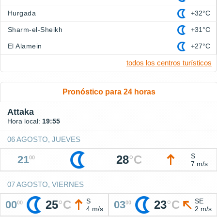
Hurgada
+32°C
Sharm-el-Sheikh
+31°C
El Alamein
+27°C
todos los centros turísticos
Pronóstico para 24 horas
Attaka
Hora local:
19:55
06 AGOSTO, JUEVES
S
28
°
C
21
00
7 m/s
07 AGOSTO, VIERNES
S
SE
25
°
C
23
°
C
00
03
00
00
4 m/s
2 m/s