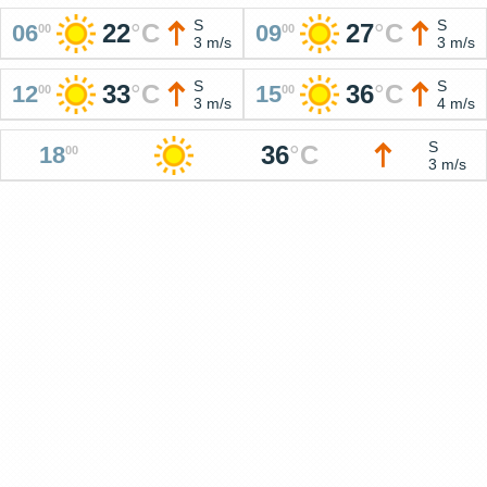
S
S
22
°
C
27
°
C
06
09
00
00
3 m/s
3 m/s
S
S
33
°
C
36
°
C
12
15
00
00
3 m/s
4 m/s
S
36
°
C
18
00
3 m/s