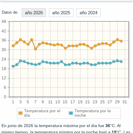
Datos de:
año 2026
año 2025
año 2024
48
42
36
30
24
18
12
6
0
1
3
5
7
9
11
13
15
17
19
21
23
25
27
29
31
Temperatura por el
Temperatura por la
día
noche
En junio de 2026 la temperatura máxima por el día fue
36
°C. Al
mismo tiempo, la temperatura mínima por la noche bajó a
19
°C. Las