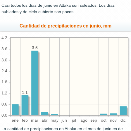
Casi todos los días de junio en Attaka son soleados. Los días
nublados y de cielo cubierto son pocos.
Cantidad de precipitaciones en junio, mm
4.2
3.5
3.5
3.6
3.0
2.4
1.8
1.1
1.1
1.2
0.6
0.0
ene
feb
mar
abr
may
jun
jul
ago
sep
oct
nov
dic
La cantidad de precipitaciones en Attaka en el mes de junio es de