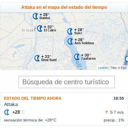
Attaka en el mapa del estado del tiempo
Leaflet
| Tiles © Esri
ESTADO DEL TIEMPO AHORA
18:55
Attaka
+28
°C
S 7 m/s
sensación térmica de: +28°
C
precip.: 1%