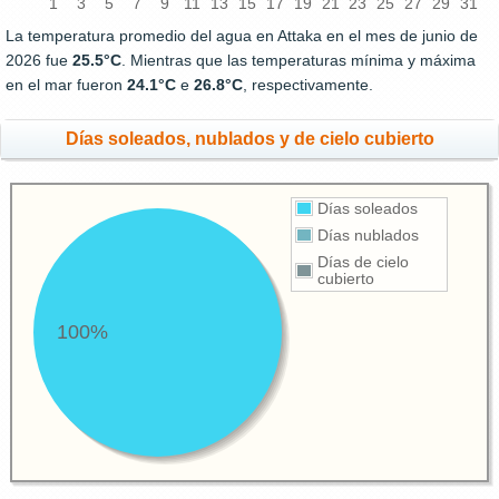
1
3
5
7
9
11
13
15
17
19
21
23
25
27
29
31
La temperatura promedio del agua en Attaka en el mes de junio de
2026 fue
25.5°C
. Mientras que las temperaturas mínima y máxima
en el mar fueron
24.1°C
e
26.8°C
, respectivamente.
Días soleados, nublados y de cielo cubierto
Días soleados
Días nublados
Días de cielo
cubierto
100%