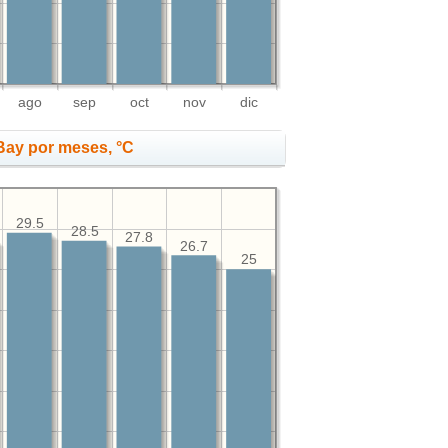
ago
sep
oct
nov
dic
Bay por meses, °C
29.5
28.5
27.8
26.7
25