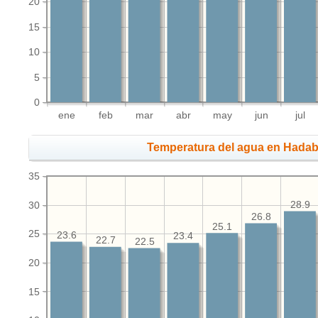
20
15
10
5
0
ene
feb
mar
abr
may
jun
jul
Temperatura del agua en Hadab
35
28.9
30
26.8
25.1
25
23.6
23.4
22.7
22.5
20
15