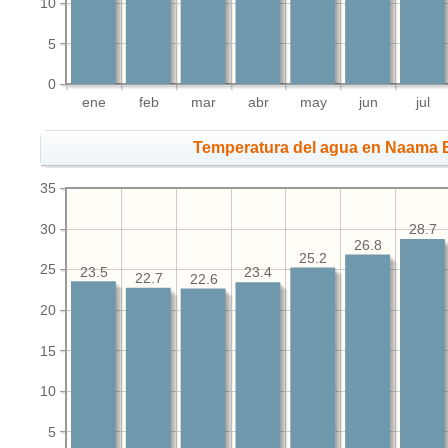
10
5
0
ene
feb
mar
abr
may
jun
jul
Temperatura del agua en Naama 
35
30
28.7
26.8
25.2
25
23.5
23.4
22.7
22.6
20
15
10
5