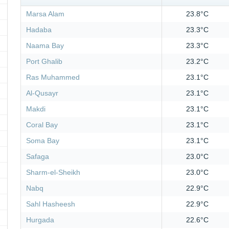
Marsa Alam
23.8°C
Hadaba
23.3°C
Naama Bay
23.3°C
Port Ghalib
23.2°C
Ras Muhammed
23.1°C
Al-Qusayr
23.1°C
Makdi
23.1°C
Coral Bay
23.1°C
Soma Bay
23.1°C
Safaga
23.0°C
Sharm-el-Sheikh
23.0°C
Nabq
22.9°C
Sahl Hasheesh
22.9°C
Hurgada
22.6°C