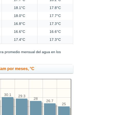
18.1°C
17.8°C
18.0°C
17.7°C
16.8°C
17.3°C
16.6°C
16.6°C
17.4°C
17.3°C
ura promedio mensual del agua en los
lam por meses, °C
30.1
29.3
28
26.7
25