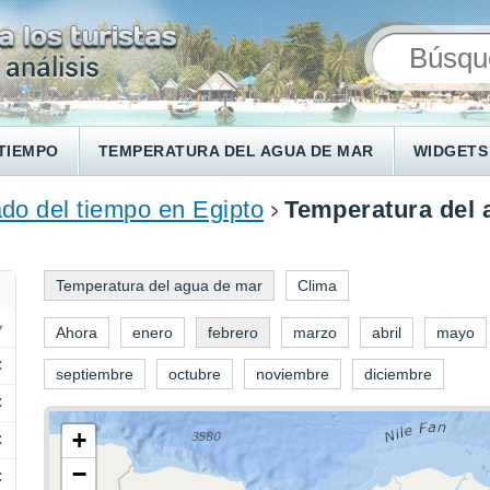
TIEMPO
TEMPERATURA DEL AGUA DE MAR
WIDGETS
do del tiempo en Egipto
Temperatura del a
Temperatura del agua de mar
Clima
Ahora
enero
febrero
marzo
abril
mayo
C
septiembre
octubre
noviembre
diciembre
C
+
C
−
C