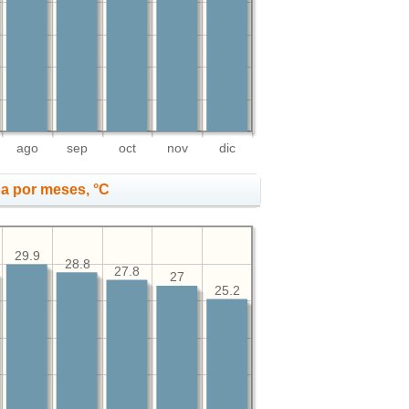
ago
sep
oct
nov
dic
a por meses, °C
29.9
28.8
27.8
27
25.2