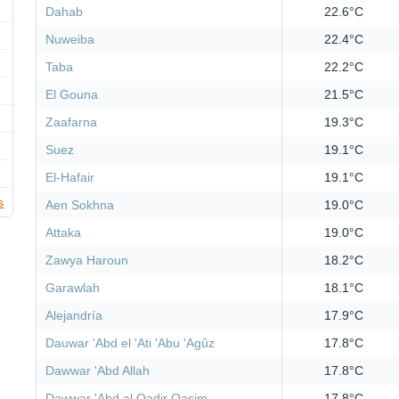
Dahab
22.6°C
Nuweiba
22.4°C
Taba
22.2°C
El Gouna
21.5°C
Zaafarna
19.3°C
Suez
19.1°C
El-Hafair
19.1°C
s
Aen Sokhna
19.0°C
Attaka
19.0°C
Zawya Haroun
18.2°C
Garawlah
18.1°C
Alejandría
17.9°C
Dauwar 'Abd el 'Ati 'Abu 'Agûz
17.8°C
Dawwar 'Abd Allah
17.8°C
Dawwar 'Abd al Qadir Qasim
17.8°C