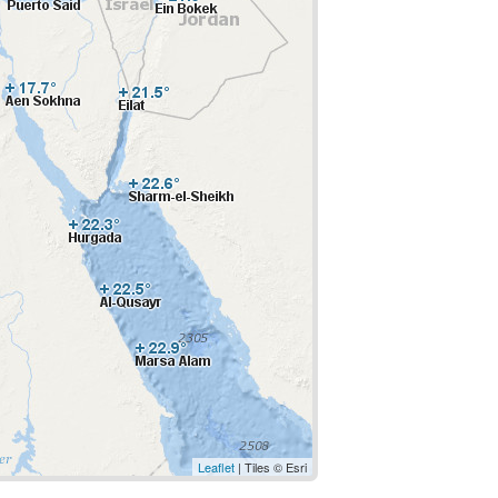
Leaflet
| Tiles © Esri