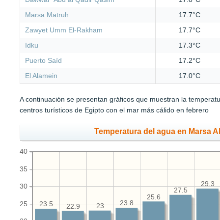
Marsa Matruh
17.7°C
Zawyet Umm El-Rakham
17.7°C
Idku
17.3°C
Puerto Saíd
17.2°C
El Alamein
17.0°C
A continuación se presentan gráficos que muestran la temperat
centros turísticos de Egipto con el mar más cálido en febrero
Temperatura del agua en Marsa A
40
35
29.3
30
27.5
25.6
23.8
25
23.5
23
22.9