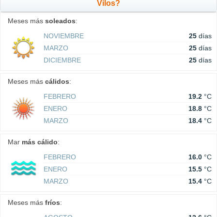
Vilos?
Meses más
soleados
:
NOVIEMBRE
25
días
MARZO
25
días
DICIEMBRE
25
días
Meses más
cálidos
:
FEBRERO
19.2
°C
ENERO
18.8
°C
MARZO
18.4
°C
Mar
más cálido
:
FEBRERO
16.0
°C
ENERO
15.5
°C
MARZO
15.4
°C
Meses más
fríos
: