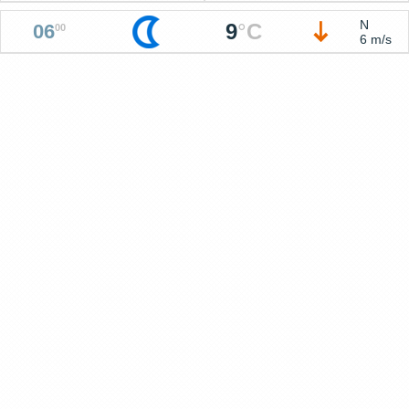
N
9
°
C
06
00
6 m/s