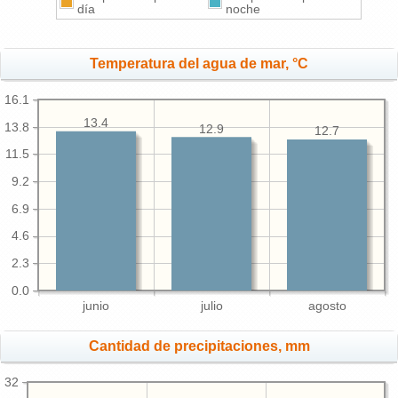
día
noche
Temperatura del agua de mar, °C
16.1
13.4
13.8
12.9
12.7
11.5
9.2
6.9
4.6
2.3
0.0
junio
julio
agosto
Cantidad de precipitaciones, mm
32