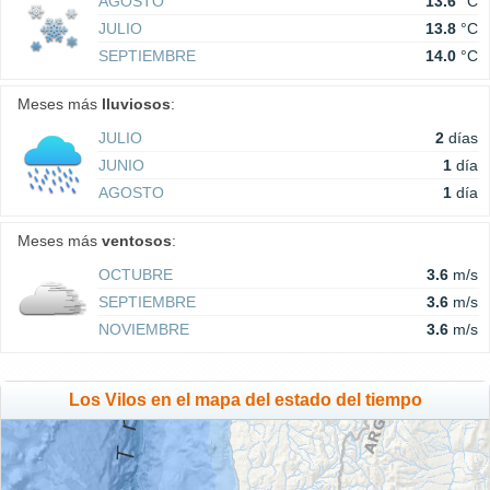
AGOSTO
13.6
°C
JULIO
13.8
°C
SEPTIEMBRE
14.0
°C
Meses más
lluviosos
:
JULIO
2
días
JUNIO
1
día
AGOSTO
1
día
Meses más
ventosos
:
OCTUBRE
3.6
m/s
SEPTIEMBRE
3.6
m/s
NOVIEMBRE
3.6
m/s
Los Vilos en el mapa del estado del tiempo