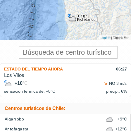
Leaflet
| Tiles © Esri
ESTADO DEL TIEMPO AHORA
06:27
Los Vilos
+10
°C
NO 3 m/s
sensación térmica de: +8°
C
precip.: 6%
Centros turísticos de Chile:
Algarrobo
+9°C
Antofagasta
+12°C