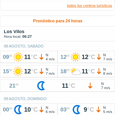
todos los centros turísticos
Pronóstico para 24 horas
Los Vilos
Hora local:
06:27
08 AGOSTO, SABADO
N
N
11
°
C
12
°
C
09
12
00
00
4 m/s
7 m/s
N
N
12
°
C
11
°
C
15
18
00
00
7 m/s
8 m/s
N
11
°
C
21
00
7 m/s
09 AGOSTO, DOMINGO
N
N
10
°
C
9
°
C
00
03
00
00
6 m/s
5 m/s