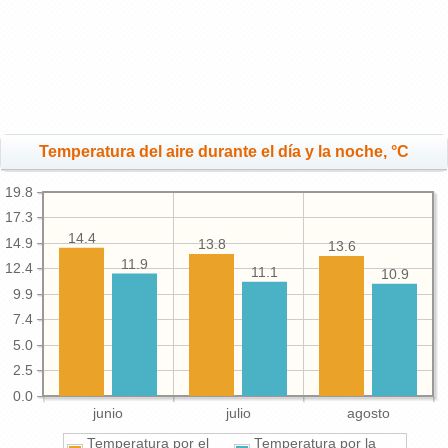
Temperatura del aire durante el día y la noche, °C
19.8
17.3
14.4
14.9
13.8
13.6
11.9
12.4
11.1
10.9
9.9
7.4
5.0
2.5
0.0
junio
julio
agosto
Temperatura por el
Temperatura por la