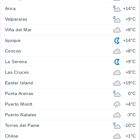
Arica
+14°C
Valparaíso
+9°C
Viña del Mar
+8°C
Iquique
+14°C
Concon
+8°C
La Serena
+9°C
Las Cruces
+9°C
Easter Island
+19°C
Punta Arenas
0°C
Puerto Montt
+4°C
Puerto Natales
-3°C
Torres del Paine
-10°C
Chiloe
+1°C