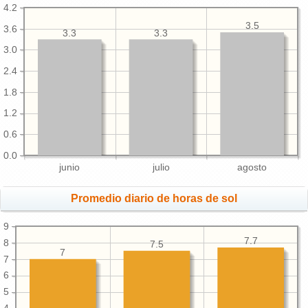
4.2
3.5
3.6
3.3
3.3
3.0
2.4
1.8
1.2
0.6
0.0
junio
julio
agosto
Promedio diario de horas de sol
9
7.7
8
7.5
7
7
6
5