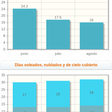
28
24.2
24
20
17.6
16
16
12
8
4
0
junio
julio
agosto
Días soleados, nublados y de cielo cubierto
35
30
25
18
18
17
20
15
10