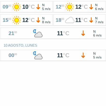
N
N
10
°
C
12
°
C
09
12
00
00
5 m/s
6 m/s
N
N
12
°
C
11
°
C
15
18
00
00
8 m/s
7 m/s
N
11
°
C
21
00
6 m/s
10 AGOSTO, LUNES
N
11
°
C
00
00
5 m/s