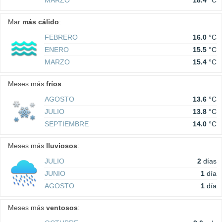
MARZO
18.4
°C
Mar
más cálido
:
FEBRERO
16.0
°C
ENERO
15.5
°C
MARZO
15.4
°C
Meses más
fríos
:
AGOSTO
13.6
°C
JULIO
13.8
°C
SEPTIEMBRE
14.0
°C
Meses más
lluviosos
:
JULIO
2
días
JUNIO
1
día
AGOSTO
1
día
Meses más
ventosos
: