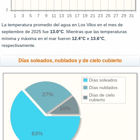
7
1
3
5
7
9
11
13
15
17
19
21
23
25
27
29
31
La temperatura promedio del agua en Los Vilos en el mes de
septiembre de 2025 fue
13.0°C
. Mientras que las temperaturas
mínima y máxima en el mar fueron
12.4°C
e
13.6°C
,
respectivamente.
Días soleados, nublados y de cielo cubierto
Días soleados
Días nublados
27%
Días de cielo
cubierto
10%
63%