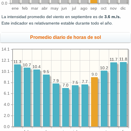
0.0
ene
feb
mar
abr
may
jun
jul
ago
sep
oct
nov
dic
La intensidad promedio del viento en septiembre es de
3.6 m./s.
Este indicador es relativamente estable durante todo el año.
Promedio diario de horas de sol
14.1
11.8
11.8
11.7
11.7
12.1
11.3
11.3
10.7
10.7
10.4
10.4
10.2
10.2
10.1
9.5
9.5
9.0
7.9
7.9
7.7
7.7
8.1
7.5
7.5
7.0
7.0
6.1
4.0
2.0
0.0