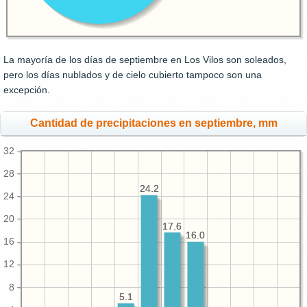
La mayoría de los días de septiembre en Los Vilos son soleados,
pero los días nublados y de cielo cubierto tampoco son una
excepción.
Cantidad de precipitaciones en septiembre, mm
32
28
24.2
24.2
24
20
17.6
17.6
16.0
16.0
16
12
8
5.1
5.1