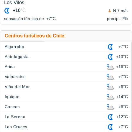
Los Vilos
+10
°C
N 7 m/s
sensación térmica de: +7°
C
precip.: 7%
Centros turísticos de Chile:
Algarrobo
+7°C
Antofagasta
+13°C
Arica
+16°C
Valparaíso
+7°C
Viña del Mar
+6°C
Iquique
+14°C
Concon
+6°C
La Serena
+12°C
Las Cruces
+7°C