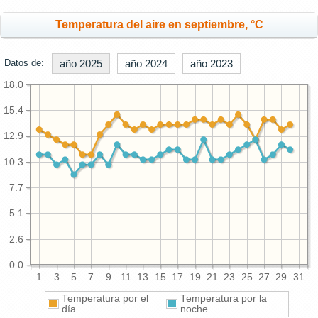
Temperatura del aire en septiembre, °C
Datos de:
año 2025
año 2024
año 2023
18.0
15.4
12.9
10.3
7.7
5.1
2.6
0.0
1
3
5
7
9
11
13
15
17
19
21
23
25
27
29
31
Temperatura por el
Temperatura por la
día
noche