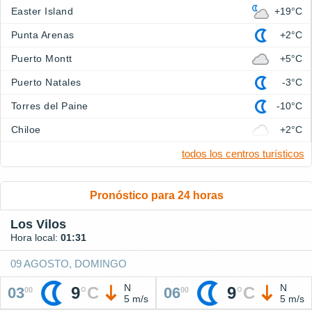
Easter Island
+19°C
Punta Arenas
+2°C
Puerto Montt
+5°C
Puerto Natales
-3°C
Torres del Paine
-10°C
Chiloe
+2°C
todos los centros turísticos
Pronóstico para 24 horas
Los Vilos
Hora local:
01:31
09 AGOSTO, DOMINGO
N
N
9
°
C
9
°
C
03
06
00
00
5 m/s
5 m/s