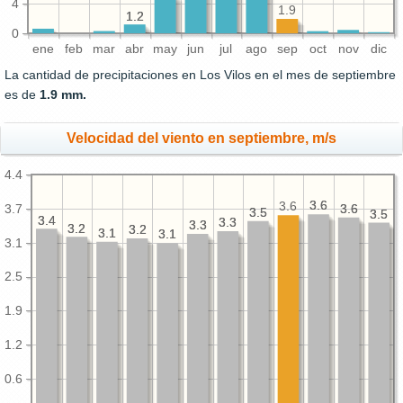
4
1.9
1.2
1.2
0
ene
feb
mar
abr
may
jun
jul
ago
sep
oct
nov
dic
La cantidad de precipitaciones en Los Vilos en el mes de septiembre
es de
1.9 mm.
Velocidad del viento en septiembre, m/s
4.4
3.6
3.6
3.6
3.7
3.6
3.6
3.5
3.5
3.5
3.5
3.4
3.4
3.3
3.3
3.3
3.3
3.2
3.2
3.2
3.2
3.1
3.1
3.1
3.1
3.1
2.5
1.9
1.2
0.6