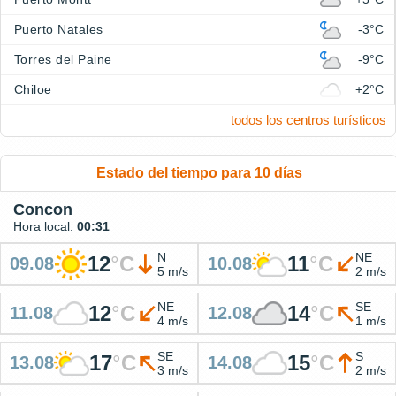
Puerto Natales
-3°C
Torres del Paine
-9°C
Chiloe
+2°C
todos los centros turísticos
Estado del tiempo para 10 días
Concon
Hora local:
00:31
N
NE
12
°
C
11
°
C
09.08
10.08
5 m/s
2 m/s
NE
SE
12
°
C
14
°
C
11.08
12.08
4 m/s
1 m/s
SE
S
17
°
C
15
°
C
13.08
14.08
3 m/s
2 m/s