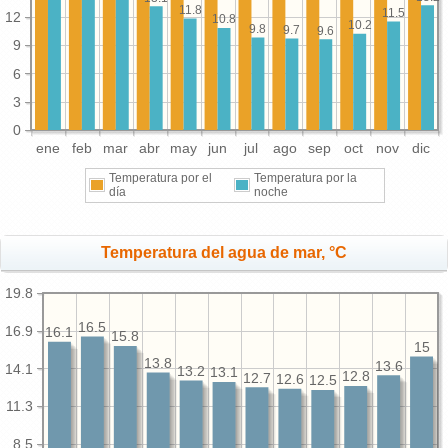
11.8
11.5
12
10.8
10.2
9.8
9.7
9.6
9
6
3
0
ene
feb
mar
abr
may
jun
jul
ago
sep
oct
nov
dic
Temperatura por el
Temperatura por la
día
noche
Temperatura del agua de mar, °C
19.8
16.5
16.9
16.1
15.8
15
13.8
13.6
14.1
13.2
13.1
12.8
12.7
12.6
12.5
11.3
8.5