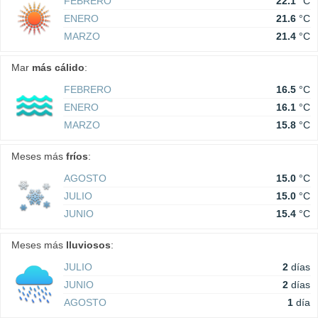
FEBRERO
22.1
°C
ENERO
21.6
°C
MARZO
21.4
°C
Mar
más cálido
:
FEBRERO
16.5
°C
ENERO
16.1
°C
MARZO
15.8
°C
Meses más
fríos
:
AGOSTO
15.0
°C
JULIO
15.0
°C
JUNIO
15.4
°C
Meses más
lluviosos
:
JULIO
2
días
JUNIO
2
días
AGOSTO
1
día