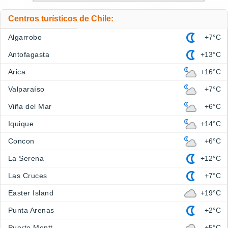
Centros turísticos de Chile:
Algarrobo
+7°C
Antofagasta
+13°C
Arica
+16°C
Valparaíso
+7°C
Viña del Mar
+6°C
Iquique
+14°C
Concon
+6°C
La Serena
+12°C
Las Cruces
+7°C
Easter Island
+19°C
Punta Arenas
+2°C
Puerto Montt
+5°C