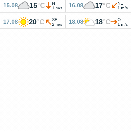
N
NE
15
°
C
17
°
C
15.08
16.08
1 m/s
1 m/s
SE
O
20
°
C
18
°
C
17.08
18.08
2 m/s
1 m/s