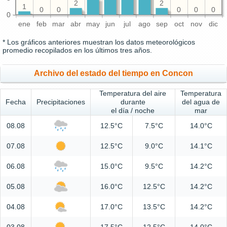
2
2
1
0
0
0
0
0
0
ene
feb
mar
abr
may
jun
jul
ago
sep
oct
nov
dic
* Los gráficos anteriores muestran los datos meteorológicos
promedio recopilados en los últimos tres años.
Archivo del estado del tiempo en Concon
Temperatura del aire
Temperatura
Fecha
Precipitaciones
durante
del agua de
el día / noche
mar
08.08
12.5°C
7.5°C
14.0°C
07.08
12.5°C
9.0°C
14.1°C
06.08
15.0°C
9.5°C
14.2°C
05.08
16.0°C
12.5°C
14.2°C
04.08
17.0°C
13.5°C
14.2°C