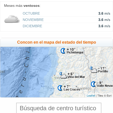
Meses más
ventosos
:
OCTUBRE
3.6
m/s
NOVIEMBRE
3.6
m/s
DICIEMBRE
3.6
m/s
Concon en el mapa del estado del tiempo
Leaflet
| Tiles © Esri