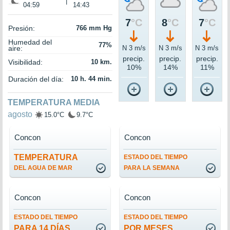
|
04:59
14:43
7
°C
8
°C
7
°C
Presión:
766 mm Hg
Humedad del
77%
aire:
N 3 m/s
N 3 m/s
N 3 m/s
precip.
precip.
precip.
Visibilidad:
10 km.
10%
14%
11%
Duración del día:
10 h. 44 min.
TEMPERATURA MEDIA
agosto
15.0°C
9.7°C
Concon
Concon
TEMPERATURA
ESTADO DEL TIEMPO
DEL AGUA DE MAR
PARA LA SEMANA
Concon
Concon
ESTADO DEL TIEMPO
ESTADO DEL TIEMPO
PARA 14 DÍAS
POR MESES