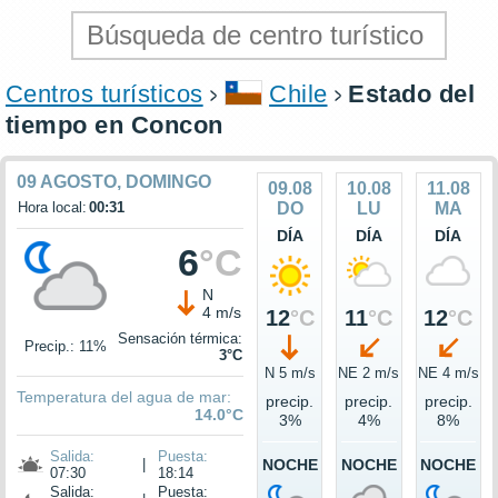
Centros turísticos
Chile
Estado del
tiempo en Concon
09 AGOSTO, DOMINGO
09.08
10.08
11.08
Hora local:
00:31
DO
LU
MA
DÍA
DÍA
DÍA
6
°C
N
4 m/s
12
°C
11
°C
12
°C
Sensación térmica:
Precip.: 11%
3°C
N 5 m/s
NE 2 m/s
NE 4 m/s
Temperatura del agua de mar:
precip.
precip.
precip.
14.0°C
3%
4%
8%
Salida:
Puesta:
|
NOCHE
NOCHE
NOCHE
07:30
18:14
Salida:
Puesta: