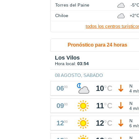
Torres del Paine
-5°
Chiloe
+2°
todos los centros turístico
Pronóstico para 24 horas
Los Vilos
Hora local:
03:54
08 AGOSTO, SABADO
N
10
°
C
06
00
4 m/
N
11
°
C
09
00
4 m/
N
12
°
C
12
00
6 m/
N
00