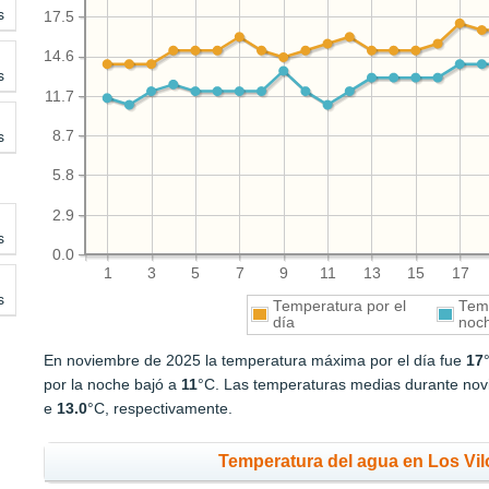
s
17.5
14.6
s
11.7
s
8.7
5.8
2.9
s
0.0
1
3
5
7
9
11
13
15
17
s
Temperatura por el
Temp
día
noc
En noviembre de 2025 la temperatura máxima por el día fue
17
por la noche bajó a
11
°C. Las temperaturas medias durante novi
e
13.0
°C, respectivamente.
Temperatura del agua en Los Vil