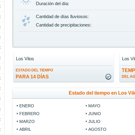
Duración del día:
C
Cantidad de días lluviosos:
C
Cantidad de precipitaciones:
C
C
C
C
Los Vilos
Los Vi
C
TEM
ESTADO DEL TIEMPO
PARA 14 DÍAS
DEL A
C
C
Estado del tiempo en Los Vi
C
ENERO
MAYO
C
FEBRERO
JUNIO
C
MARZO
JULIO
ABRIL
AGOSTO
C