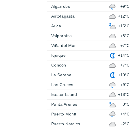
Algarrobo
+9°
Antofagasta
+12°
Arica
+15°
Valparaíso
+8°
Viña del Mar
+7°
Iquique
+14°
Concon
+7°
La Serena
+10°
Las Cruces
+9°
Easter Island
+18°
Punta Arenas
0°
Puerto Montt
+4°
Puerto Natales
-2°