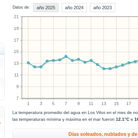
Datos de:
año 2025
año 2024
año 2023
21
19
17
15
13
11
9
7
1
3
5
7
9
11
13
15
17
La temperatura promedio del agua en Los Vilos en el mes de n
las temperaturas mínima y máxima en el mar fueron
12.1°C
e
1
Días soleados, nublados y de 