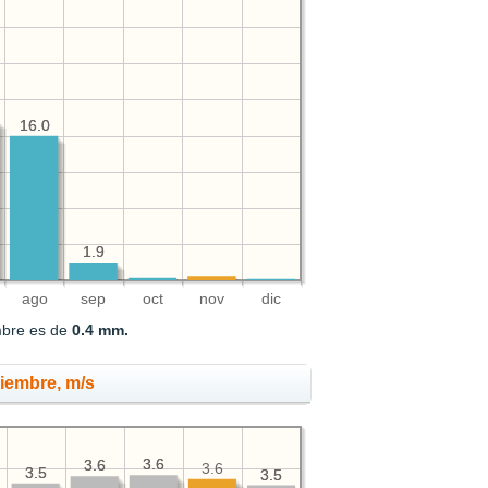
16.0
16.0
1.9
1.9
ago
sep
oct
nov
dic
embre es de
0.4 mm.
viembre, m/s
3.6
3.6
3.6
3.6
3.6
3.5
3.5
3.5
3.5