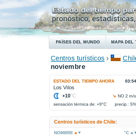
PAÍSES DEL MUNDO
MAPA DEL 
ENCONTRAR UN HOTEL
Centros turísticos
Chil
noviembre
ESTADO DEL TIEMPO AHORA
03:5
Los Vilos
+10
°C
NO 2 m/s
sensación térmica de: +9°
C
precip.: 5
Centros turísticos de Chile:
NOMBRE
°C