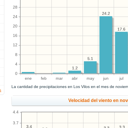
28
24.2
24.2
24
20
17.6
17.6
16
12
8
5.1
5.1
4
1.2
1.2
0
ene
feb
mar
abr
may
jun
jul
La cantidad de precipitaciones en Los Vilos en el mes de novi
s
Velocidad del viento en no
4.4
3.7
3.4
3.4
3.3
3.3