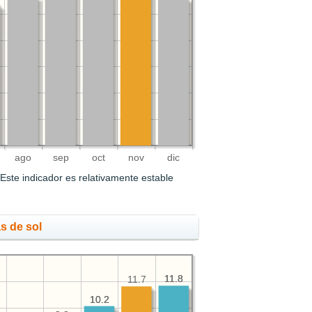
ago
sep
oct
nov
dic
Este indicador es relativamente estable
s de sol
11.8
11.8
11.7
10.2
10.2