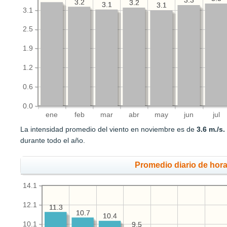
3.3
3.3
3.2
3.2
3.2
3.2
3.1
3.1
3.1
3.1
3.1
2.5
1.9
1.2
0.6
0.0
ene
feb
mar
abr
may
jun
jul
La intensidad promedio del viento en noviembre es de
3.6 m./s.
durante todo el año.
Promedio diario de hora
14.1
12.1
11.3
11.3
10.7
10.7
10.4
10.4
10.1
9.5
9.5