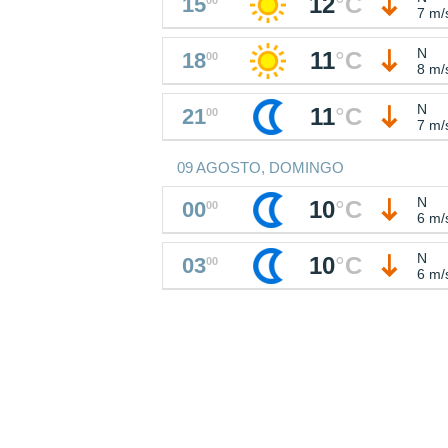
12
°
C
15
7 m/
N
11
°
C
18
00
8 m/
N
11
°
C
21
00
7 m/
09 AGOSTO, DOMINGO
N
10
°
C
00
00
6 m/
N
10
°
C
03
00
6 m/