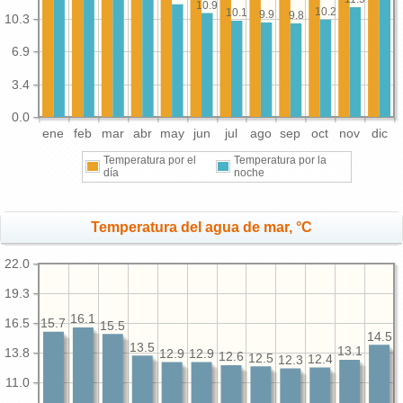
10.9
10.2
10.1
9.9
9.8
10.3
6.9
3.4
0.0
ene
feb
mar
abr
may
jun
jul
ago
sep
oct
nov
dic
Temperatura por el
Temperatura por la
día
noche
Temperatura del agua de mar, °C
22.0
19.3
16.1
16.5
15.7
15.5
14.5
13.5
13.1
13.8
12.9
12.9
12.6
12.5
12.4
12.3
11.0