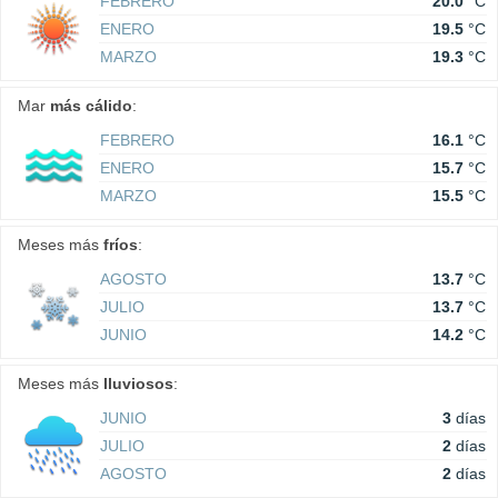
FEBRERO
20.0
°C
ENERO
19.5
°C
MARZO
19.3
°C
Mar
más cálido
:
FEBRERO
16.1
°C
ENERO
15.7
°C
MARZO
15.5
°C
Meses más
fríos
:
AGOSTO
13.7
°C
JULIO
13.7
°C
JUNIO
14.2
°C
Meses más
lluviosos
:
JUNIO
3
días
JULIO
2
días
AGOSTO
2
días