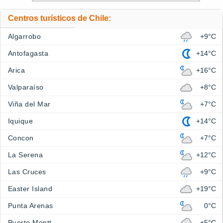
Centros turísticos de Chile:
Algarrobo
+9°C
Antofagasta
+14°C
Arica
+16°C
Valparaíso
+8°C
Viña del Mar
+7°C
Iquique
+14°C
Concon
+7°C
La Serena
+12°C
Las Cruces
+9°C
Easter Island
+19°C
Punta Arenas
0°C
Puerto Montt
+5°C