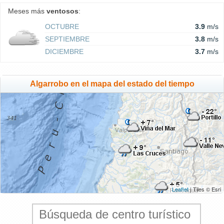
Meses más
ventosos
:
OCTUBRE
3.9
m/s
SEPTIEMBRE
3.8
m/s
DICIEMBRE
3.7
m/s
Algarrobo en el mapa del estado del tiempo
Leaflet
| Tiles © Esri