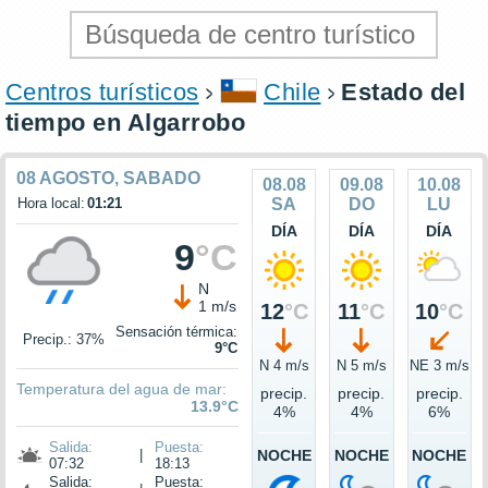
Centros turísticos
Chile
Estado del
tiempo en Algarrobo
08 AGOSTO, SABADO
08.08
09.08
10.08
Hora local:
01:21
SA
DO
LU
DÍA
DÍA
DÍA
9
°C
N
1 m/s
12
°C
11
°C
10
°C
Sensación térmica:
Precip.: 37%
9°C
N 4 m/s
N 5 m/s
NE 3 m/s
Temperatura del agua de mar:
precip.
precip.
precip.
13.9°C
4%
4%
6%
Salida:
Puesta:
|
NOCHE
NOCHE
NOCHE
07:32
18:13
Salida:
Puesta: