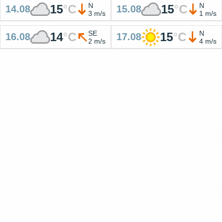
N
N
15
°
C
15
°
C
14.08
15.08
3 m/s
1 m/s
SE
N
14
°
C
15
°
C
16.08
17.08
2 m/s
4 m/s