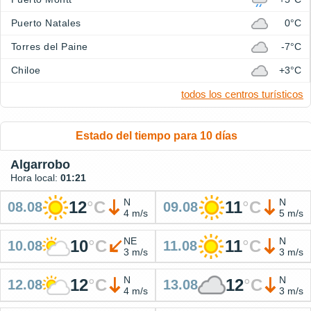
Puerto Natales
0°C
Torres del Paine
-7°C
Chiloe
+3°C
todos los centros turísticos
Estado del tiempo para 10 días
Algarrobo
Hora local:
01:21
N
N
12
°
C
11
°
C
08.08
09.08
4 m/s
5 m/s
NE
N
10
°
C
11
°
C
10.08
11.08
3 m/s
3 m/s
N
N
12
°
C
12
°
C
12.08
13.08
4 m/s
3 m/s