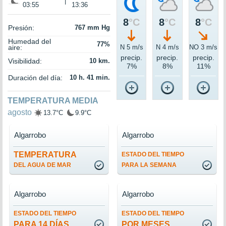
|
03:55
13:36
8
°C
8
°C
8
°C
Presión:
767 mm Hg
Humedad del
77%
aire:
N 5 m/s
N 4 m/s
NO 3 m/s
precip.
precip.
precip.
Visibilidad:
10 km.
7%
8%
11%
Duración del día:
10 h. 41 min.
TEMPERATURA MEDIA
agosto
13.7°C
9.9°C
Algarrobo
Algarrobo
TEMPERATURA
ESTADO DEL TIEMPO
DEL AGUA DE MAR
PARA LA SEMANA
Algarrobo
Algarrobo
ESTADO DEL TIEMPO
ESTADO DEL TIEMPO
PARA 14 DÍAS
POR MESES