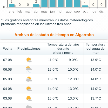
2
2
1
0
0
0
0
0
ene
feb
mar
abr
may
jun
jul
ago
sep
oct
nov
dic
* Los gráficos anteriores muestran los datos meteorológicos
promedio recopilados en los últimos tres años.
Archivo del estado del tiempo en Algarrobo
Temperatura del aire
Temperatura
Fecha
Precipitaciones
durante
del agua de
el día / noche
mar
07.08
11.0°C
9.0°C
13.9°C
06.08
13.0°C
10.0°C
14.0°C
05.08
15.0°C
12.0°C
14.0°C
04.08
14.0°C
13.0°C
14.0°C
03.08
16.0°C
13.0°C
13.7°C