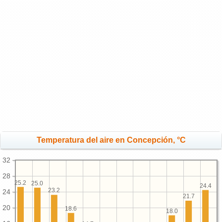
Temperatura del aire en Concepción, °C
32
28
25.2
25.0
24.4
23.2
24
21.7
20
18.6
18.0