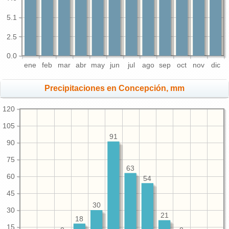
5.1
2.5
0.0
ene
feb
mar
abr
may
jun
jul
ago
sep
oct
nov
dic
Precipitaciones en Concepción, mm
120
105
91
90
75
63
60
54
45
30
30
21
18
15