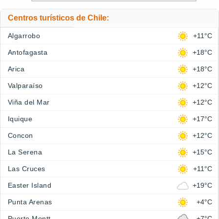
Centros turísticos de Chile:
Algarrobo
+11°C
Antofagasta
+18°C
Arica
+18°C
Valparaíso
+12°C
Viña del Mar
+12°C
Iquique
+17°C
Concon
+12°C
La Serena
+15°C
Las Cruces
+11°C
Easter Island
+19°C
Punta Arenas
+4°C
Puerto Montt
+7°C