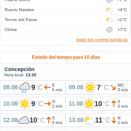
Puerto Natales
+4°C
Torres del Paine
+1°C
Chiloe
+7°C
todos los centros turísticos
Estado del tiempo para 10 días
Concepción
Hora local:
13:26
E
NO
9
°
C
7
°
C
08.08
09.08
5 m/s
3 m/s
O
S
9
°
C
10
°
C
10.08
11.08
2 m/s
3 m/s
S
N
10
°
C
11
°
C
12.08
13.08
3 m/s
2 m/s