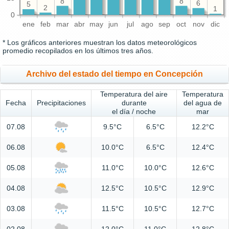
8
8
6
5
2
1
0
ene
feb
mar
abr
may
jun
jul
ago
sep
oct
nov
dic
* Los gráficos anteriores muestran los datos meteorológicos
promedio recopilados en los últimos tres años.
Archivo del estado del tiempo en Concepción
Temperatura del aire
Temperatura
Fecha
Precipitaciones
durante
del agua de
el día / noche
mar
07.08
9.5°C
6.5°C
12.2°C
06.08
10.0°C
6.5°C
12.4°C
05.08
11.0°C
10.0°C
12.6°C
04.08
12.5°C
10.5°C
12.9°C
03.08
11.5°C
10.5°C
12.7°C