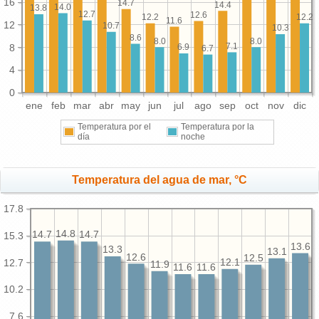
16
14.7
14.4
14.0
13.8
12.7
12.6
12.2
12.2
11.6
12
10.7
10.3
8.6
8.0
8.0
7.1
8
6.9
6.7
4
0
ene
feb
mar
abr
may
jun
jul
ago
sep
oct
nov
dic
Temperatura por el
Temperatura por la
día
noche
Temperatura del agua de mar, °C
17.8
14.8
14.7
14.7
15.3
13.6
13.3
13.1
12.6
12.5
12.7
12.1
11.9
11.6
11.6
10.2
7.6