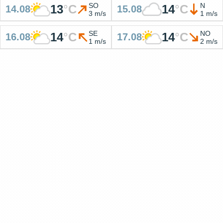
SO
N
13
°
C
14
°
C
14.08
15.08
3 m/s
1 m/s
SE
NO
14
°
C
14
°
C
16.08
17.08
1 m/s
2 m/s