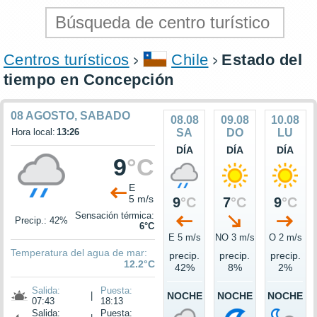
Centros turísticos
Chile
Estado del
tiempo en Concepción
08 AGOSTO, SABADO
08.08
09.08
10.08
Hora local:
13:26
SA
DO
LU
DÍA
DÍA
DÍA
9
°C
E
5 m/s
9
°C
7
°C
9
°C
Sensación térmica:
Precip.: 42%
6°C
E 5 m/s
NO 3 m/s
O 2 m/s
Temperatura del agua de mar:
precip.
precip.
precip.
12.2°C
42%
8%
2%
Salida:
Puesta:
|
NOCHE
NOCHE
NOCHE
07:43
18:13
Salida:
Puesta: