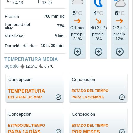
|
04:13
13:29
5
°C
4
°C
6
°C
Presión:
766 mm Hg
Humedad del
73%
aire:
O 1 m/s
NO 3 m/s
O 2 m/s
precip.
precip.
precip.
Visibilidad:
9 km.
31%
8%
12%
Duración del día:
10 h. 30 min.
TEMPERATURA MEDIA
agosto
12.6°C
6.7°C
Concepción
Concepción
TEMPERATURA
ESTADO DEL TIEMPO
DEL AGUA DE MAR
PARA LA SEMANA
Concepción
Concepción
ESTADO DEL TIEMPO
ESTADO DEL TIEMPO
PARA 14 DÍAS
POR MESES