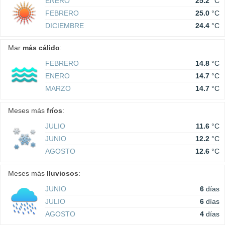
ENERO
25.2
°C
FEBRERO
25.0
°C
DICIEMBRE
24.4
°C
Mar
más cálido
:
FEBRERO
14.8
°C
ENERO
14.7
°C
MARZO
14.7
°C
Meses más
fríos
:
JULIO
11.6
°C
JUNIO
12.2
°C
AGOSTO
12.6
°C
Meses más
lluviosos
:
JUNIO
6
días
JULIO
6
días
AGOSTO
4
días