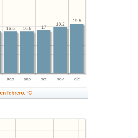
19.5
18.2
17
16.5
16.5
ago
sep
oct
nov
dic
en febrero, °C