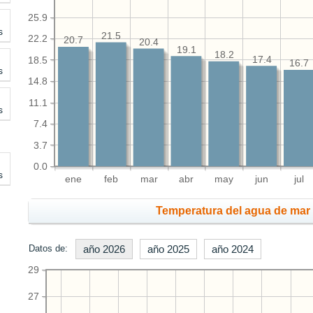
25.9
s
21.5
22.2
20.7
20.4
19.1
18.2
17.4
18.5
16.7
s
14.8
11.1
s
7.4
3.7
0.0
s
ene
feb
mar
abr
may
jun
jul
Temperatura del agua de mar 
Datos de:
año 2026
año 2025
año 2024
29
27