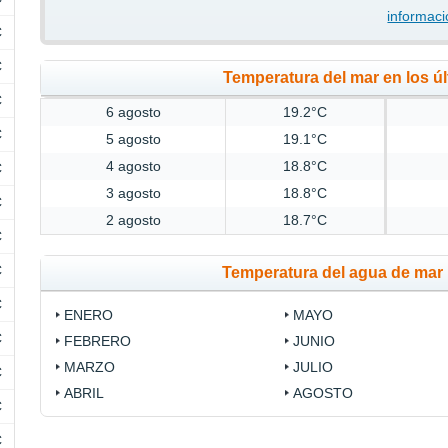
informaci
C
C
Temperatura del mar en los úl
C
6 agosto
19.2°C
C
5 agosto
19.1°C
4 agosto
18.8°C
C
3 agosto
18.8°C
C
2 agosto
18.7°C
C
C
Temperatura del agua de mar 
C
ENERO
MAYO
C
FEBRERO
JUNIO
MARZO
JULIO
C
ABRIL
AGOSTO
C
C