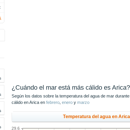
C
s
s
¿Cuándo el mar está más cálido es Arica
s
Según los datos sobre la temperatura del agua de mar durante
cálido en Arica en
febrero
,
enero
y
marzo
s
Temperatura del agua en Arica
s
29.6