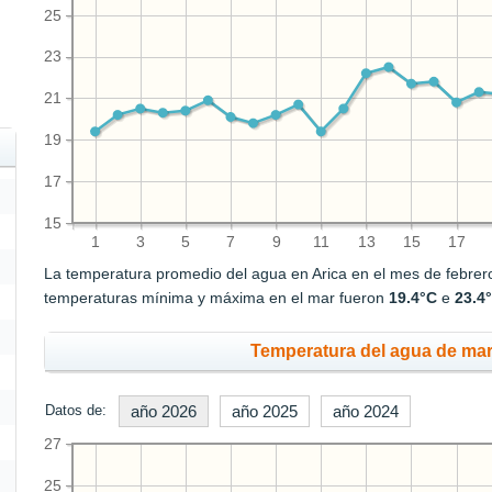
25
23
21
19
17
15
1
3
5
7
9
11
13
15
17
La temperatura promedio del agua en Arica en el mes de febre
temperaturas mínima y máxima en el mar fueron
19.4°C
e
23.4
Temperatura del agua de mar
Datos de:
año 2026
año 2025
año 2024
27
25