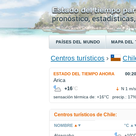
PAÍSES DEL MUNDO
MAPA DEL 
ENCONTRAR UN HOTEL
Centros turísticos
Chil
ESTADO DEL TIEMPO AHORA
00:2
Arica
+16
°C
N 1 m/s
sensación térmica de: +16°
C
precip.: 17
Centros turísticos de Chile:
NOMBRE
°C
Algarrobo
+10°