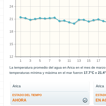
24
21
18
15
12
1
3
5
7
9
11
13
15
17
La temperatura promedio del agua en Arica en el mes de marz
temperaturas mínima y máxima en el mar fueron
17.7°C
e
21.4
Arica
Arica
ESTADO DEL TIEMPO
ESTADO
AHORA
EN A