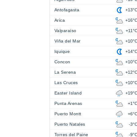
Antofagasta
+13°
Arica
+16°
Valparaíso
+11°
Viña del Mar
+10°
Iquique
+14°
Concon
+10°
La Serena
+12°
Las Cruces
+10°
Easter Island
+19°
Punta Arenas
+1°
Puerto Montt
+6°
Puerto Natales
-3°
Torres del Paine
-9°