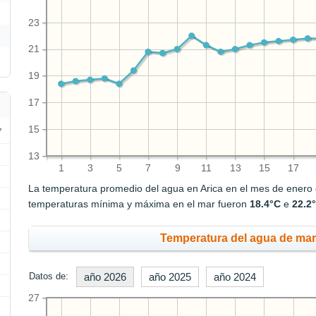
23
21
19
17
15
13
1
3
5
7
9
11
13
15
17
La temperatura promedio del agua en Arica en el mes de enero
temperaturas mínima y máxima en el mar fueron
18.4°C
e
22.2
Temperatura del agua de mar
Datos de:
año 2026
año 2025
año 2024
27