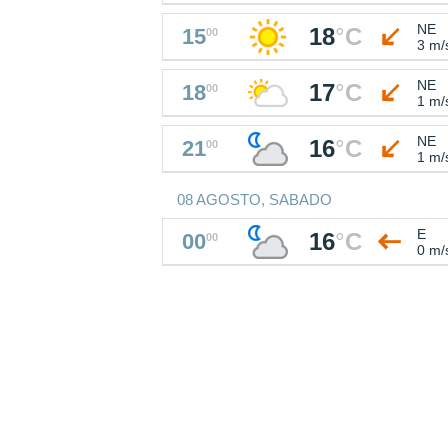
NE
18
°
C
15
00
3 m/
NE
17
°
C
18
00
1 m/
NE
16
°
C
21
00
1 m/
08 AGOSTO, SABADO
E
16
°
C
00
00
0 m/