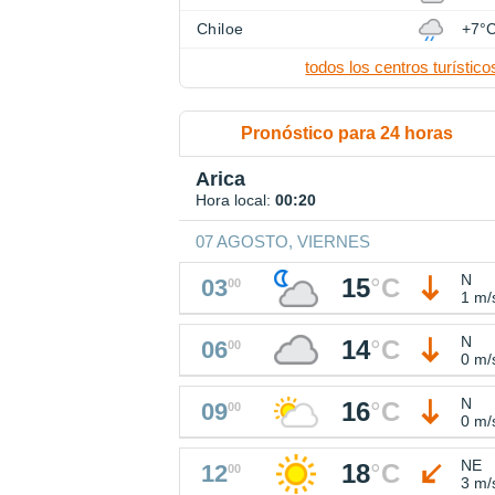
Chiloe
+7°
todos los centros turístico
Pronóstico para 24 horas
Arica
Hora local:
00:20
07 AGOSTO, VIERNES
N
15
°
C
03
00
1 m/
N
14
°
C
06
00
0 m/
N
16
°
C
09
00
0 m/
NE
18
°
C
12
00
3 m/