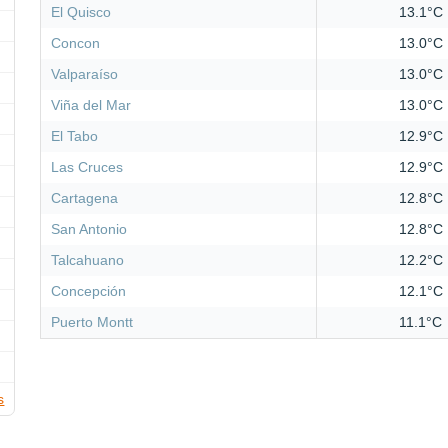
El Quisco
13.1°C
Concon
13.0°C
Valparaíso
13.0°C
Viña del Mar
13.0°C
El Tabo
12.9°C
Las Cruces
12.9°C
Cartagena
12.8°C
San Antonio
12.8°C
Talcahuano
12.2°C
Concepción
12.1°C
Puerto Montt
11.1°C
s