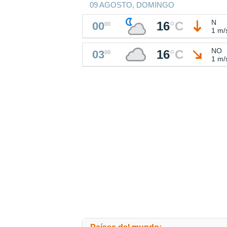
09 AGOSTO, DOMINGO
N
16
°
C
00
00
1 m/
NO
16
°
C
03
00
1 m/