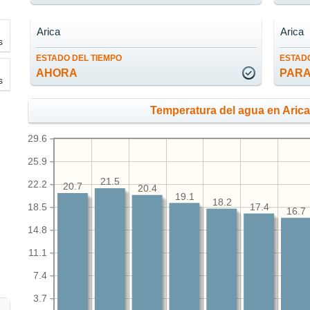
Arica
Arica
s
ESTADO DEL TIEMPO
ESTADO
AHORA
PARA
s
Temperatura del agua en Arica
29.6
25.9
21.5
22.2
20.7
20.4
19.1
18.2
18.5
17.4
16.7
14.8
11.1
7.4
3.7