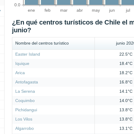
0.0
ene
feb
mar
abr
may
jun
jul
¿En qué centros turísticos de Chile el 
junio?
Nombre del centros turístico
junio 202
Easter Island
22.5°C
Iquique
18.4°C
Arica
18.2°C
Antofagasta
16.8°C
La Serena
14.1°C
Coquimbo
14.0°C
Pichidangui
13.8°C
Los Vilos
13.8°C
Algarrobo
13.1°C