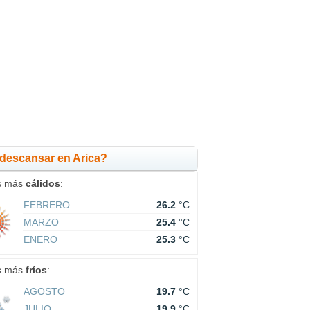
descansar en Arica?
s más
cálidos
:
FEBRERO
26.2
°C
MARZO
25.4
°C
ENERO
25.3
°C
s más
fríos
:
AGOSTO
19.7
°C
JULIO
19.9
°C