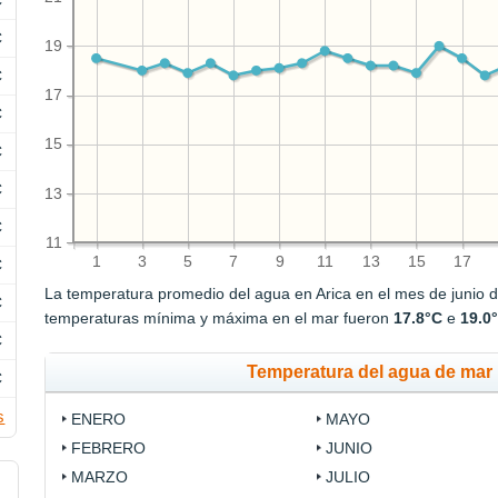
C
C
19
C
17
C
15
C
C
13
C
11
1
3
5
7
9
11
13
15
17
C
La temperatura promedio del agua en Arica en el mes de junio 
C
temperaturas mínima y máxima en el mar fueron
17.8°C
e
19.0
C
Temperatura del agua de mar 
C
s
ENERO
MAYO
FEBRERO
JUNIO
MARZO
JULIO