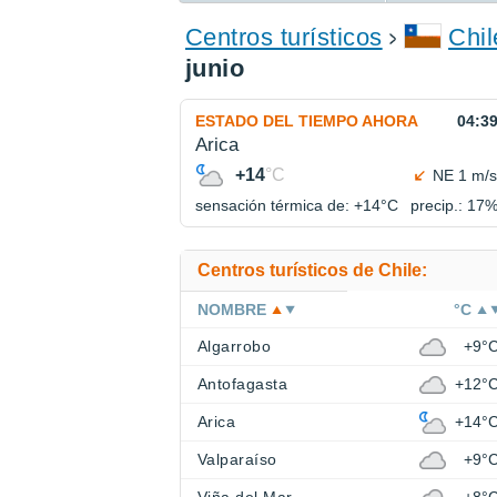
ENCONTRAR UN HOTEL
Centros turísticos
Chil
junio
ESTADO DEL TIEMPO AHORA
04:3
Arica
+14
°C
NE 1 m/s
sensación térmica de: +14°
C
precip.: 17
Centros turísticos de Chile:
NOMBRE
°C
Algarrobo
+9°
Antofagasta
+12°
Arica
+14°
Valparaíso
+9°