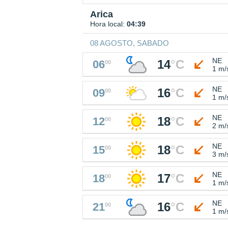
Arica
Hora local:
04:39
08 AGOSTO, SABADO
NE
14
°
C
06
00
1 m/
NE
16
°
C
09
00
1 m/
NE
18
°
C
12
00
2 m/
NE
18
°
C
15
00
3 m/
NE
17
°
C
18
00
1 m/
NE
16
°
C
21
00
1 m/