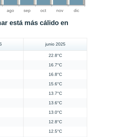
ago
sep
oct
nov
dic
mar está más cálido en
6
junio 2025
22.8°C
16.7°C
16.8°C
15.6°C
13.7°C
13.6°C
13.0°C
12.8°C
12.5°C