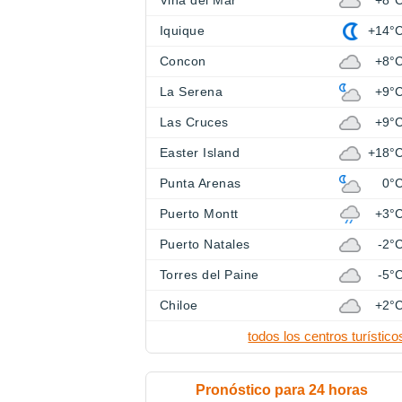
Viña del Mar
+8°
Iquique
+14°
Concon
+8°
La Serena
+9°
Las Cruces
+9°
Easter Island
+18°
Punta Arenas
0°
Puerto Montt
+3°
Puerto Natales
-2°
Torres del Paine
-5°
Chiloe
+2°
todos los centros turístico
Pronóstico para 24 horas