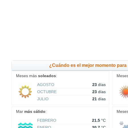
¿Cuándo es el mejor momento para 
Meses más
soleados
:
Mese
AGOSTO
23
días
OCTUBRE
23
días
JULIO
21
días
Mar
más cálido
:
Mese
FEBRERO
21.5
°C
ENERO
20.7
°C