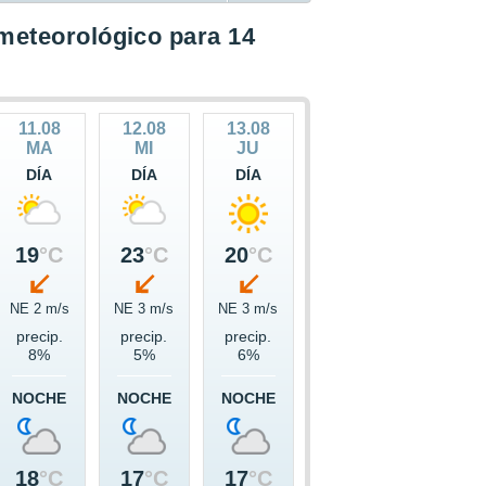
meteorológico para 14
11.08
12.08
13.08
MA
MI
JU
DÍA
DÍA
DÍA
19
°C
23
°C
20
°C
NE 2 m/s
NE 3 m/s
NE 3 m/s
precip.
precip.
precip.
8%
5%
6%
NOCHE
NOCHE
NOCHE
18
°C
17
°C
17
°C