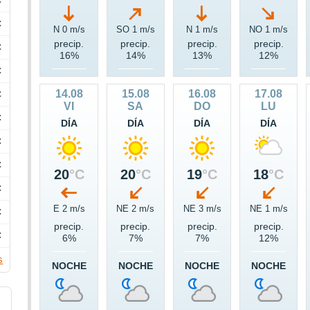
C
C
N 0 m/s
SO 1 m/s
N 1 m/s
NO 1 m/s
precip.
precip.
precip.
precip.
C
16%
14%
13%
12%
C
14.08
15.08
16.08
17.08
C
VI
SA
DO
LU
C
DÍA
DÍA
DÍA
DÍA
C
C
20
°C
20
°C
19
°C
18
°C
C
E 2 m/s
NE 2 m/s
NE 3 m/s
NE 1 m/s
C
precip.
precip.
precip.
precip.
C
6%
7%
7%
12%
s
NOCHE
NOCHE
NOCHE
NOCHE