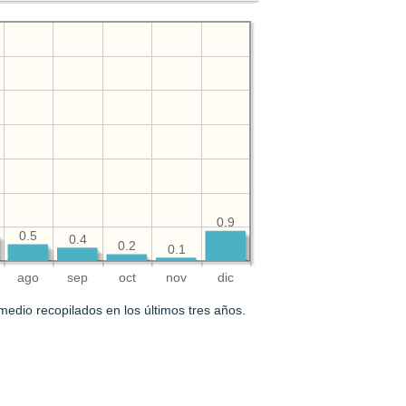
0.9
0.5
0.4
0.2
0.1
ago
sep
oct
nov
dic
medio recopilados en los últimos tres años.