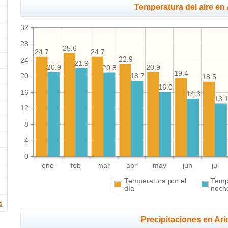
Temperatura del aire en 
32
28
25.6
24.7
24.7
22.9
24
21.9
20.9
20.9
20.8
19.4
20
18.7
18.5
16.0
16
14.3
13.
12
8
4
0
ene
feb
mar
abr
may
jun
jul
Temperatura por el
Tempe
día
noch
s
Precipitaciones en Ar