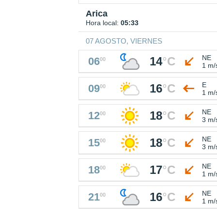
Arica
Hora local:
05:33
07 AGOSTO, VIERNES
NE
14
°
C
06
00
1 m/
E
16
°
C
09
00
1 m/
NE
18
°
C
12
00
3 m/
NE
18
°
C
15
00
3 m/
NE
17
°
C
18
00
1 m/
NE
16
°
C
21
00
1 m/