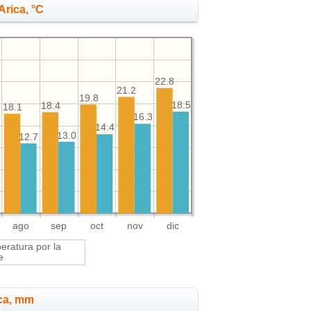
Arica, °C
22.8
21.2
19.8
18.5
18.4
18.1
16.3
14.4
1
13.0
12.7
ago
sep
oct
nov
dic
ratura por la
e
ica, mm