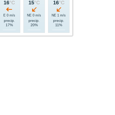
16
°C
15
°C
16
°C
E 0 m/s
NE 0 m/s
NE 1 m/s
precip.
precip.
precip.
17%
20%
11%