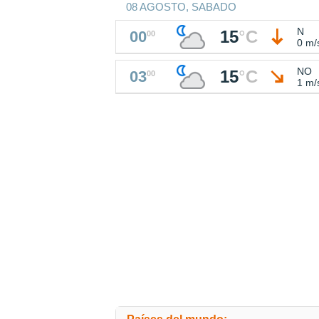
08 AGOSTO, SABADO
N
15
°
C
00
00
0 m/
NO
15
°
C
03
00
1 m/