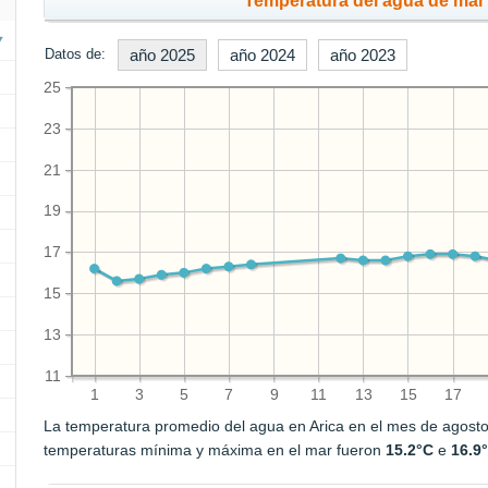
Temperatura del agua de mar 
Datos de:
año 2025
año 2024
año 2023
25
23
21
19
17
15
13
11
1
3
5
7
9
11
13
15
17
La temperatura promedio del agua en Arica en el mes de agost
temperaturas mínima y máxima en el mar fueron
15.2°C
e
16.9