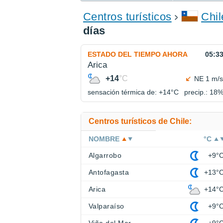
ENCONTRAR UN HOTEL
Centros turísticos
Chil
días
ESTADO DEL TIEMPO AHORA
05:3
Arica
+14
°C
NE 1 m/s
sensación térmica de: +14°
C
precip.: 18
Centros turísticos de Chile:
NOMBRE
°C
Algarrobo
+9°
Antofagasta
+13°
Arica
+14°
Valparaíso
+9°