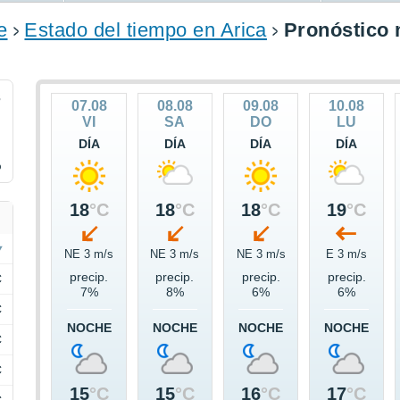
e
Estado del tiempo en Arica
Pronóstico 
3
07.08
08.08
09.08
10.08
VI
SA
DO
LU
DÍA
DÍA
DÍA
DÍA
%
18
°C
18
°C
18
°C
19
°C
NE 3 m/s
NE 3 m/s
NE 3 m/s
E 3 m/s
precip.
precip.
precip.
precip.
C
7%
8%
6%
6%
C
NOCHE
NOCHE
NOCHE
NOCHE
C
C
15
°C
15
°C
16
°C
17
°C