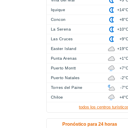
Viña del Mar
+9°
Iquique
+14°
Concon
+8°
La Serena
+10°
Las Cruces
+9°
Easter Island
+19°
Punta Arenas
+1°
Puerto Montt
+7°
Puerto Natales
-2°
Torres del Paine
-7°
Chiloe
+4°
todos los centros turístico
Pronóstico para 24 horas