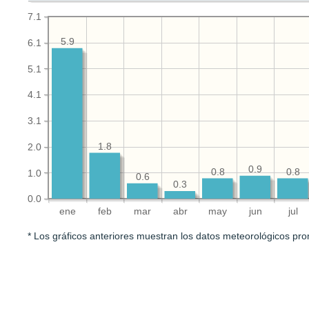
7.1
5.9
6.1
5.1
4.1
3.1
1.8
2.0
0.9
0.8
0.8
1.0
0.6
0.3
0.0
ene
feb
mar
abr
may
jun
jul
* Los gráficos anteriores muestran los datos meteorológicos pro