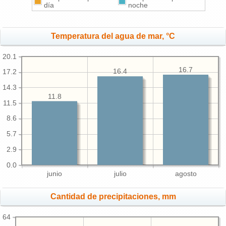
día
noche
Temperatura del agua de mar, °C
20.1
16.7
16.4
17.2
14.3
11.8
11.5
8.6
5.7
2.9
0.0
junio
julio
agosto
Cantidad de precipitaciones, mm
64