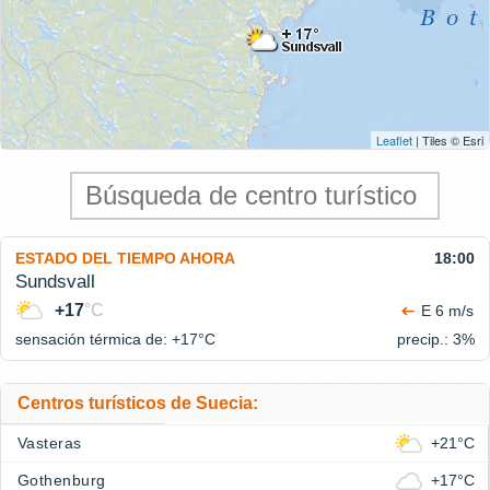
Leaflet
| Tiles © Esri
ESTADO DEL TIEMPO AHORA
18:00
Sundsvall
+17
°C
E 6 m/s
sensación térmica de: +17°
C
precip.: 3%
Centros turísticos de Suecia:
Vasteras
+21°C
Gothenburg
+17°C