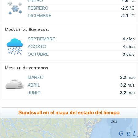
ENERO
-4.6
°C
FEBRERO
-2.9
°C
DICIEMBRE
-2.1
°C
Meses más
lluviosos
:
SEPTIEMBRE
4
días
AGOSTO
4
días
OCTUBRE
3
días
Meses más
ventosos
:
MARZO
3.2
m/s
ABRIL
3.2
m/s
JUNIO
3.2
m/s
Sundsvall en el mapa del estado del tiempo