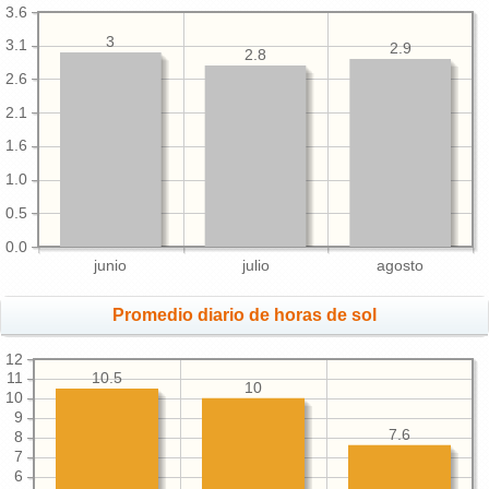
3.6
3
3.1
2.9
2.8
2.6
2.1
1.6
1.0
0.5
0.0
junio
julio
agosto
Promedio diario de horas de sol
12
10.5
11
10
10
9
7.6
8
7
6