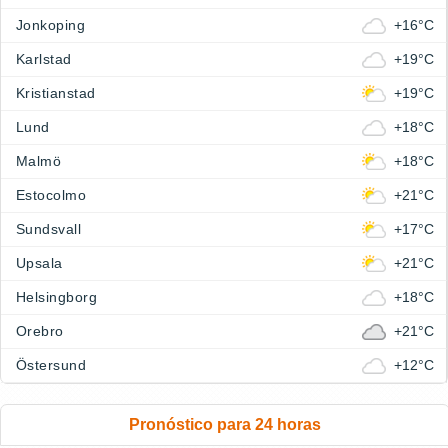
Jonkoping
+16°C
Karlstad
+19°C
Kristianstad
+19°C
Lund
+18°C
Malmö
+18°C
Estocolmo
+21°C
Sundsvall
+17°C
Upsala
+21°C
Helsingborg
+18°C
Orebro
+21°C
Östersund
+12°C
Pronóstico para 24 horas