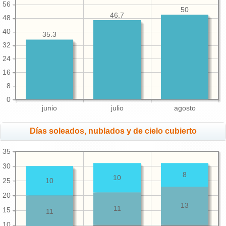
56
50
46.7
48
40
35.3
32
24
16
8
0
junio
julio
agosto
Días soleados, nublados y de cielo cubierto
35
30
8
10
25
10
20
13
11
15
11
10