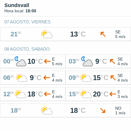
Sundsvall
Hora local:
18:00
07 AGOSTO, VIERNES
SE
13
°
C
21
00
5 m/s
08 AGOSTO, SABADO
E
SE
10
°
C
9
°
C
00
03
00
00
5 m/s
4 m/s
E
SE
9
°
C
15
°
C
06
09
00
00
4 m/s
4 m/s
E
E
18
°
C
20
°
C
12
15
00
00
4 m/s
3 m/s
NO
18
°
C
18
00
1 m/s