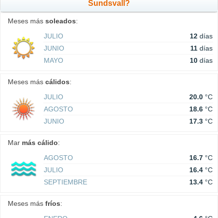
Sundsvall?
Meses más
soleados
:
JULIO
12
días
JUNIO
11
días
MAYO
10
días
Meses más
cálidos
:
JULIO
20.0
°C
AGOSTO
18.6
°C
JUNIO
17.3
°C
Mar
más cálido
:
AGOSTO
16.7
°C
JULIO
16.4
°C
SEPTIEMBRE
13.4
°C
Meses más
fríos
: