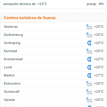
sensación térmica de: +13°
C
precip.: 8%
Centros turísticos de Suecia:
Vasteras
+15°C
Gothenburg
+15°C
Jonkoping
+12°C
Karlstad
+15°C
Kristianstad
+12°C
Lund
+15°C
Malmö
+17°C
Estocolmo
+16°C
Sundsvall
+13°C
Upsala
+16°C