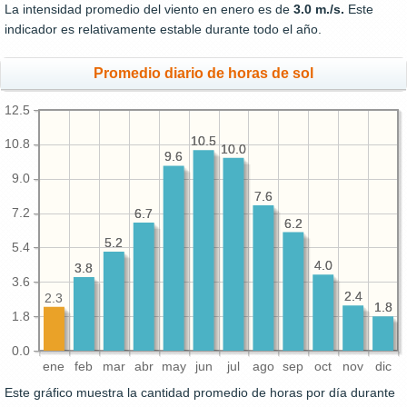
La intensidad promedio del viento en enero es de
3.0 m./s.
Este
indicador es relativamente estable durante todo el año.
Promedio diario de horas de sol
12.5
10.5
10.5
10.8
10.0
10.0
9.6
9.6
9.0
7.6
7.6
7.2
6.7
6.7
6.2
6.2
5.2
5.2
5.4
4.0
4.0
3.8
3.8
3.6
2.4
2.4
2.3
1.8
1.8
1.8
0.0
ene
feb
mar
abr
may
jun
jul
ago
sep
oct
nov
dic
Este gráfico muestra la cantidad promedio de horas por día durante