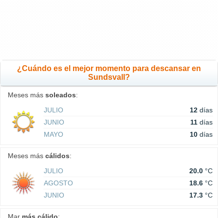
¿Cuándo es el mejor momento para descansar en
Sundsvall?
Meses más
soleados
:
JULIO
12
días
JUNIO
11
días
MAYO
10
días
Meses más
cálidos
:
JULIO
20.0
°C
AGOSTO
18.6
°C
JUNIO
17.3
°C
Mar
más cálido
: