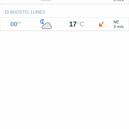
10 AGOSTO, LUNES
NE
17
°
C
00
00
3 m/s