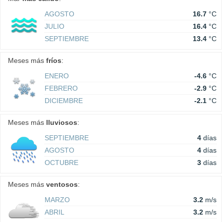
AGOSTO
16.7
°C
JULIO
16.4
°C
SEPTIEMBRE
13.4
°C
Meses más
fríos
:
ENERO
-4.6
°C
FEBRERO
-2.9
°C
DICIEMBRE
-2.1
°C
Meses más
lluviosos
:
SEPTIEMBRE
4
días
AGOSTO
4
días
OCTUBRE
3
días
Meses más
ventosos
:
MARZO
3.2
m/s
ABRIL
3.2
m/s