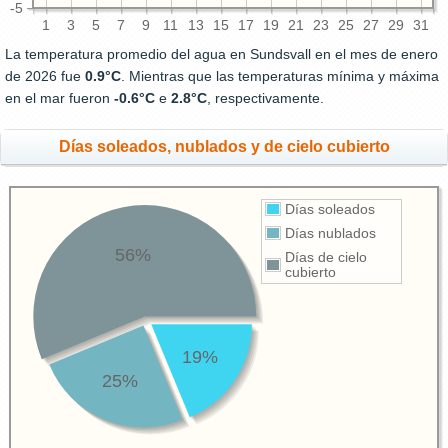
-5
1
3
5
7
9
11
13
15
17
19
21
23
25
27
29
31
La temperatura promedio del agua en Sundsvall en el mes de enero
de 2026 fue
0.9°C
. Mientras que las temperaturas mínima y máxima
en el mar fueron
-0.6°C
e
2.8°C
, respectivamente.
Días soleados, nublados y de cielo cubierto
Días soleados
Días nublados
56%
Días de cielo
cubierto
19%
25%