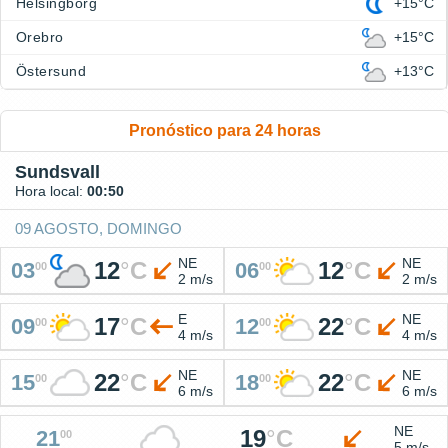
Helsingborg
+15°C
Orebro
+15°C
Östersund
+13°C
Pronóstico para 24 horas
Sundsvall
Hora local:
00:50
09 AGOSTO, DOMINGO
NE
NE
12
°
C
12
°
C
03
06
00
00
2 m/s
2 m/s
E
NE
17
°
C
22
°
C
09
12
00
00
4 m/s
4 m/s
NE
NE
22
°
C
22
°
C
15
18
00
00
6 m/s
6 m/s
NE
19
°
C
21
00
5 m/s