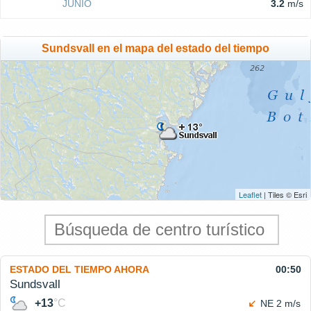
JUNIO
3.2
m/s
Sundsvall en el mapa del estado del tiempo
Leaflet
| Tiles © Esri
ESTADO DEL TIEMPO AHORA
00:50
Sundsvall
+13
°C
NE 2 m/s