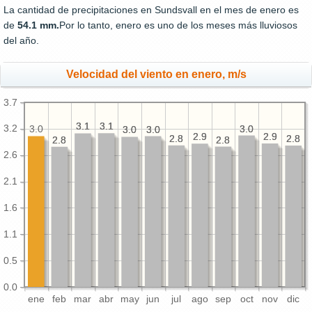
La cantidad de precipitaciones en Sundsvall en el mes de enero es
de
54.1 mm.
Por lo tanto, enero es uno de los meses más lluviosos
del año.
Velocidad del viento en enero, m/s
3.7
3.1
3.1
3.1
3.1
3.2
3.0
3.0
3.0
3.0
3.0
3.0
3.0
2.9
2.9
2.9
2.9
2.8
2.8
2.8
2.8
2.8
2.8
2.8
2.8
2.6
2.1
1.6
1.1
0.5
0.0
ene
feb
mar
abr
may
jun
jul
ago
sep
oct
nov
dic