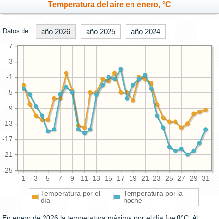
Temperatura del aire en enero, °C
Datos de:
año 2026
año 2025
año 2024
7
3
-1
-5
-9
-13
-17
-21
-25
1
3
5
7
9
11
13
15
17
19
21
23
25
27
29
31
Temperatura por el
Temperatura por la
día
noche
En enero de 2026 la temperatura máxima por el día fue
0
°C. Al