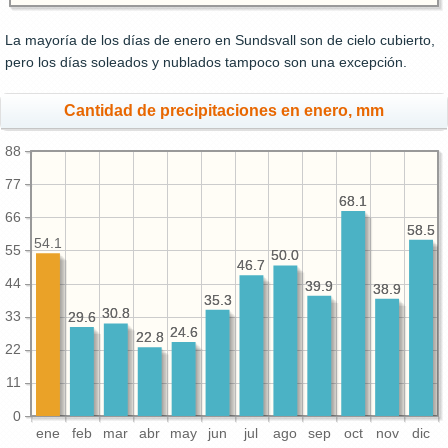
La mayoría de los días de enero en Sundsvall son de cielo cubierto,
pero los días soleados y nublados tampoco son una excepción.
Cantidad de precipitaciones en enero, mm
88
77
68.1
68.1
66
58.5
58.5
54.1
55
50.0
50.0
46.7
46.7
44
39.9
39.9
38.9
38.9
35.3
35.3
30.8
30.8
33
29.6
29.6
24.6
24.6
22.8
22.8
22
11
0
ene
feb
mar
abr
may
jun
jul
ago
sep
oct
nov
dic