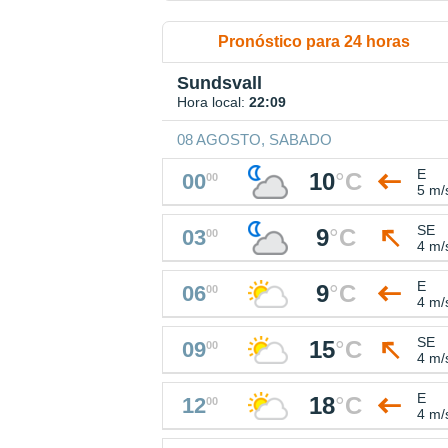
Pronóstico para 24 horas
Sundsvall
Hora local:
22:09
08 AGOSTO, SABADO
E
10
°
C
00
00
5 m/
SE
9
°
C
03
00
4 m/
E
9
°
C
06
00
4 m/
SE
15
°
C
09
00
4 m/
E
18
°
C
12
00
4 m/