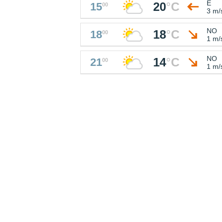
E
20
°
C
15
00
3 m/
NO
18
°
C
18
00
1 m/
NO
14
°
C
21
00
1 m/