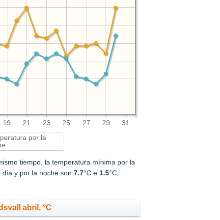
19
21
23
25
27
29
31
eratura por la
he
 mismo tiempo, la temperatura mínima por la
l día y por la noche son
7.7
°C e
1.5
°C,
vall abril, °C