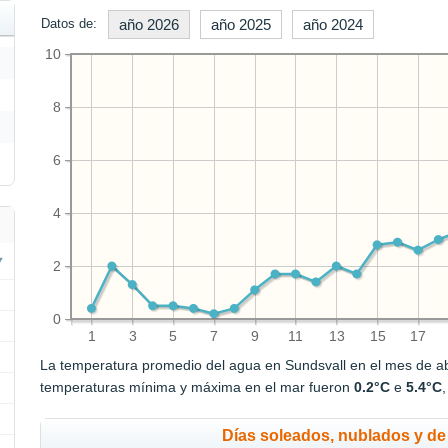
Datos de:
año 2026
año 2025
año 2024
10
8
6
4
2
0
1
3
5
7
9
11
13
15
17
La temperatura promedio del agua en Sundsvall en el mes de ab
temperaturas mínima y máxima en el mar fueron
0.2°C
e
5.4°C
Días soleados, nublados y de 