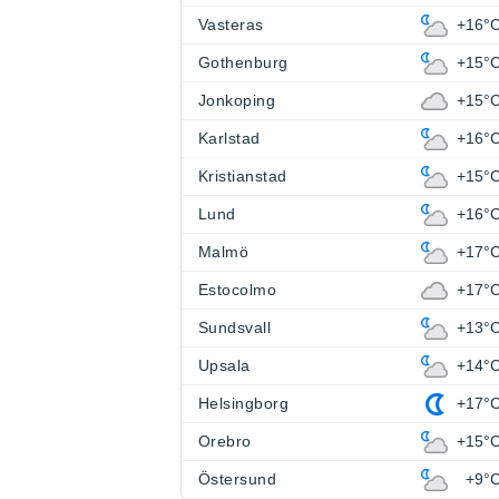
Vasteras
+16°
Gothenburg
+15°
Jonkoping
+15°
Karlstad
+16°
Kristianstad
+15°
Lund
+16°
Malmö
+17°
Estocolmo
+17°
Sundsvall
+13°
Upsala
+14°
Helsingborg
+17°
Orebro
+15°
Östersund
+9°