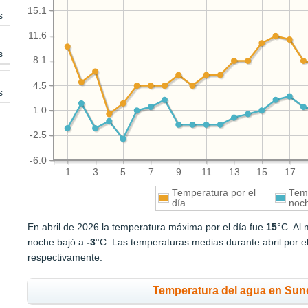
15.1
s
11.6
s
8.1
4.5
s
1.0
-2.5
-6.0
1
3
5
7
9
11
13
15
17
Temperatura por el
Temp
día
noc
En abril de 2026 la temperatura máxima por el día fue
15
°C. Al
noche bajó a
-3
°C. Las temperaturas medias durante abril por e
respectivamente.
Temperatura del agua en Sunds