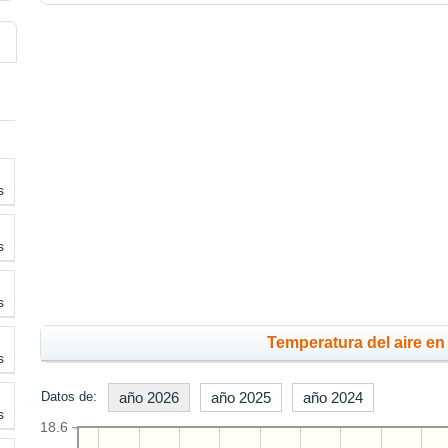
s
s
s
Temperatura del aire en 
s
Datos de:
año 2026
año 2025
año 2024
s
18.6