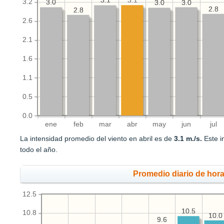
3.1
3.1
3.1
3.2
3.0
3.0
3.0
3.0
3.0
3.0
2.8
2.8
2.8
2.8
2.6
2.1
1.6
1.1
0.5
0.0
ene
feb
mar
abr
may
jun
jul
La intensidad promedio del viento en abril es de
3.1 m./s.
Este i
todo el año.
Promedio diario de hora
12.5
10.5
10.5
10.8
10.0
10.0
9.6
9.6