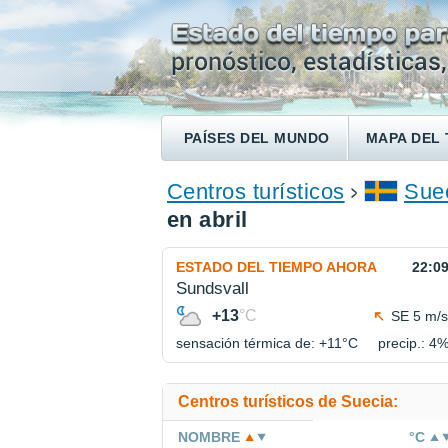
PAÍSES DEL MUNDO
MAPA DEL 
ENCONTRAR UN HOTEL
Centros turísticos
Sue
en abril
ESTADO DEL TIEMPO AHORA
22:0
Sundsvall
+13
°C
SE 5 m/s
sensación térmica de: +11°
C
precip.: 4
Centros turísticos de Suecia:
NOMBRE
°C