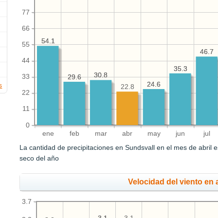
77
66
54.1
54.1
55
46.7
46.7
44
35.3
35.3
30.8
30.8
33
29.6
29.6
24.6
24.6
s
22.8
22
11
0
ene
feb
mar
abr
may
jun
jul
La cantidad de precipitaciones en Sundsvall en el mes de abril 
seco del año
Velocidad del viento en a
3.7