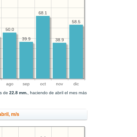
68.1
68.1
58.5
58.5
50.0
50.0
39.9
39.9
38.9
38.9
ago
sep
oct
nov
dic
es de
22.8 mm.
, haciendo de abril el mes más
bril, m/s