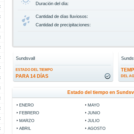
Duración del día:
C
Cantidad de días lluviosos:
C
Cantidad de precipitaciones:
C
C
C
C
Sundsvall
Sundsv
C
TEM
ESTADO DEL TIEMPO
PARA 14 DÍAS
DEL A
C
C
Estado del tiempo en Sundsv
C
ENERO
MAYO
C
FEBRERO
JUNIO
C
MARZO
JULIO
ABRIL
AGOSTO
C