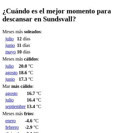
¿Cuándo es el mejor momento para
descansar en Sundsvall?
Meses más
soleados
:
julio
12
días
junio
11
días
mayo
10
días
Meses más
cálidos
:
julio
20.0
°C
agosto
18.6
°C
junio
17.3
°C
Mar
más cálido
:
agosto
16.7
°C
julio
16.4
°C
septiembre
13.4
°C
Meses más
fríos
:
enero
-4.6
°C
febrero
-2.9
°C