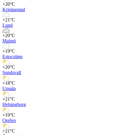
+20°C
Kristianstad
+21°C
Lund
+20°C
Malmö
+19°C
Estocolmo
+20°C
Sundsvall
+18°C
Upsala
+21°C
Helsingborg
+19°C
Orebro
+21°C