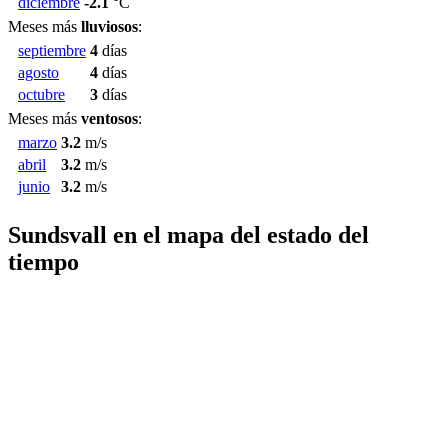
diciembre
-2.1
°C
Meses más
lluviosos
:
septiembre
4
días
agosto
4
días
octubre
3
días
Meses más
ventosos
:
marzo
3.2
m/s
abril
3.2
m/s
junio
3.2
m/s
Sundsvall en el mapa del estado del
tiempo