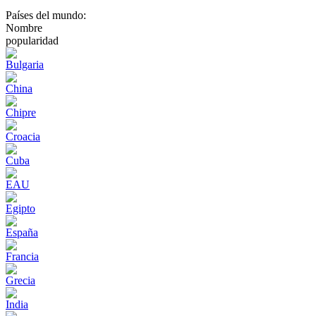
Países del mundo:
Nombre
popularidad
Bulgaria
China
Chipre
Croacia
Cuba
EAU
Egipto
España
Francia
Grecia
India