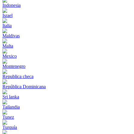
Indonesia
Israel
Italia
Maldivas
Malta
Mexico
Montenegro
Republica checa
República Dominicana
Sri lanka
Tailandia
Tunez
Turquía