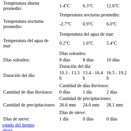
Temperatura diurna
1.4°C
6.3°C
12.6°C
promedio:
Temperatura nocturna promedio:
Temperatura nocturna
-2.7°C
0.9°C
6.0°C
promedio:
Temperatura del agua de mar:
Temperatura del agua de
0.2°C
1.6°C
5.4°C
mar:
Días soleados:
Días soleados:
8 días
8 días
10 días
Duración del día:
10.3 - 13.3
13.4 - 16.4
16.5 - 19.2
Duración del día:
h
h
h
Cantidad de días lluviosos:
Cantidad de días lluviosos:
0 días
1 día
2 días
Cantidad de precipitaciones:
Cantidad de precipitaciones:
26.6 mm
24.0 mm
28.1 mm
Días de nieve:
Días de nieve:
1 día
0 días
0 días
estado del tiempo
ahora