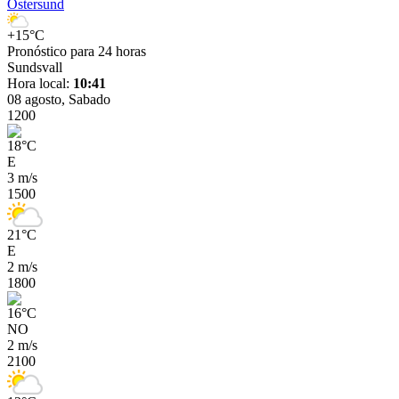
Östersund
+15°C
Pronóstico para 24 horas
Sundsvall
Hora local:
10:41
08 agosto, Sabado
12
00
18
°
C
E
3 m/s
15
00
21
°
C
E
2 m/s
18
00
16
°
C
NO
2 m/s
21
00