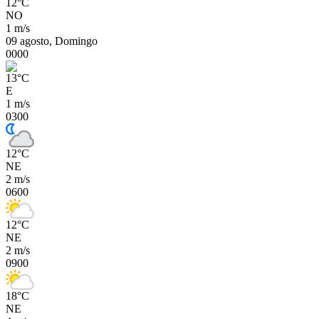
12
°
C
NO
1 m/s
09 agosto, Domingo
00
00
13
°
C
E
1 m/s
03
00
12
°
C
NE
2 m/s
06
00
12
°
C
NE
2 m/s
09
00
18
°
C
NE