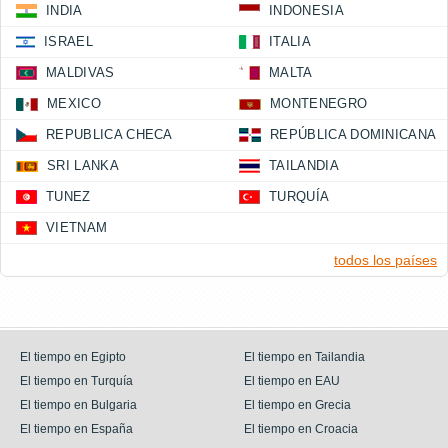
INDIA
INDONESIA
ISRAEL
ITALIA
MALDIVAS
MALTA
MEXICO
MONTENEGRO
REPUBLICA CHECA
REPÚBLICA DOMINICANA
SRI LANKA
TAILANDIA
TUNEZ
TURQUÍA
VIETNAM
todos los países
El tiempo en Egipto
El tiempo en Tailandia
El tiempo en Turquía
El tiempo en EAU
El tiempo en Bulgaria
El tiempo en Grecia
El tiempo en España
El tiempo en Croacia