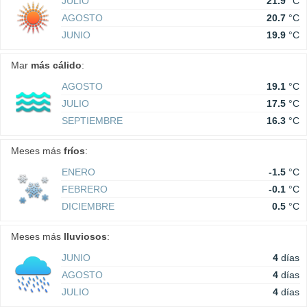
JULIO
21.9
°C
AGOSTO
20.7
°C
JUNIO
19.9
°C
Mar
más cálido
:
AGOSTO
19.1
°C
JULIO
17.5
°C
SEPTIEMBRE
16.3
°C
Meses más
fríos
:
ENERO
-1.5
°C
FEBRERO
-0.1
°C
DICIEMBRE
0.5
°C
Meses más
lluviosos
:
JUNIO
4
días
AGOSTO
4
días
JULIO
4
días