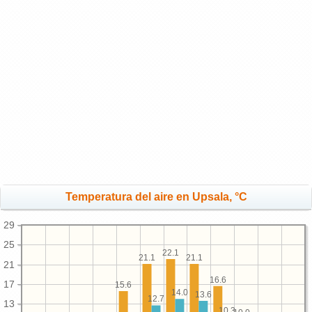
Temperatura del aire en Upsala, °C
29
25
22.1
21.1
21.1
21
16.6
17
15.6
14.0
13.6
12.7
13
10.3