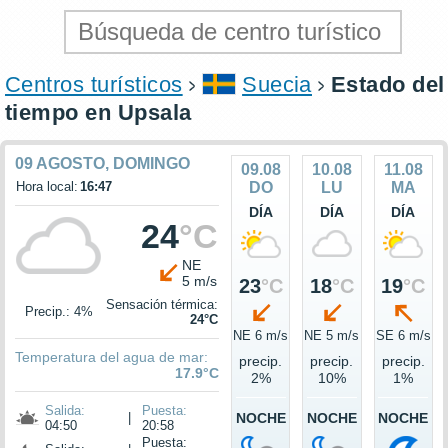
Centros turísticos
Suecia
Estado del
tiempo en Upsala
09 AGOSTO, DOMINGO
09.08
10.08
11.08
Hora local:
16:47
DO
LU
MA
DÍA
DÍA
DÍA
24
°C
NE
5 m/s
23
°C
18
°C
19
°C
Sensación térmica:
Precip.: 4%
24°C
NE 6 m/s
NE 5 m/s
SE 6 m/s
Temperatura del agua de mar:
precip.
precip.
precip.
17.9°C
2%
10%
1%
Salida:
Puesta:
|
NOCHE
NOCHE
NOCHE
04:50
20:58
Puesta: