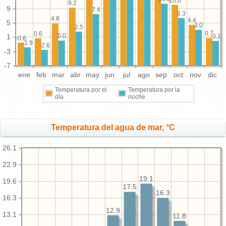
10.0
9.2
9
7.4
6.3
4.8
4.4
5
3.0
2.5
0.7
0.6
0.0
-0.1
1
-0.6
-1.9
-2.6
-3
-7
ene
feb
mar
abr
may
jun
jul
ago
sep
oct
nov
dic
Temperatura por el
Temperatura por la
día
noche
Temperatura del agua de mar, °C
26.1
22.9
19.1
19.6
17.5
16.3
16.3
12.9
13.1
11.8