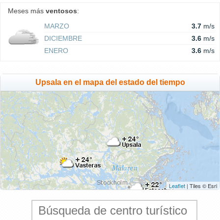
Meses más
ventosos
:
MARZO
3.7
m/s
DICIEMBRE
3.6
m/s
ENERO
3.6
m/s
Upsala en el mapa del estado del tiempo
Leaflet
| Tiles © Esri