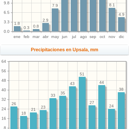
9.8
8.1
7.9
6.5
4.9
2.9
3.3
1.8
0.8
0.3
0.0
ene
feb
mar
abr
may
jun
jul
ago
sep
oct
nov
dic
Precipitaciones en Upsala, mm
64
56
51
48
44
43
38
40
35
33
32
27
26
24
23
24
21
18
16
8