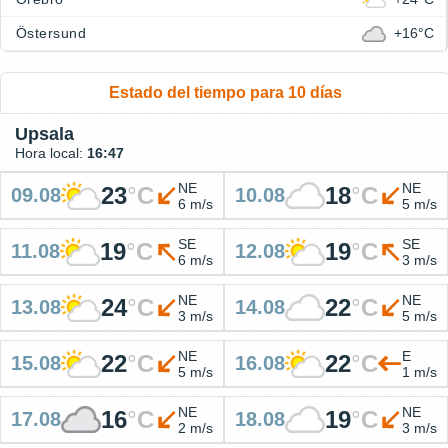
Östersund
+16°C
Estado del tiempo para 10 días
Upsala
Hora local:
16:47
NE
NE
23
°
C
18
°
C
09.08
10.08
6 m/s
5 m/s
SE
SE
19
°
C
19
°
C
11.08
12.08
6 m/s
3 m/s
NE
NE
24
°
C
22
°
C
13.08
14.08
3 m/s
5 m/s
NE
E
22
°
C
22
°
C
15.08
16.08
5 m/s
1 m/s
NE
NE
16
°
C
19
°
C
17.08
18.08
2 m/s
3 m/s