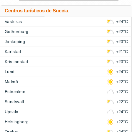
Centros turísticos de Suecia:
Vasteras
+24°C
Gothenburg
+22°C
Jonkoping
+23°C
Karlstad
+21°C
Kristianstad
+23°C
Lund
+24°C
Malmö
+22°C
Estocolmo
+22°C
Sundsvall
+22°C
Upsala
+24°C
Helsingborg
+22°C
Orebro
+24°C