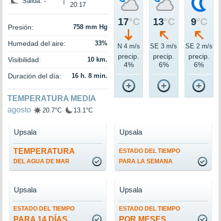
Salida: -
|
20:17
17
°C
13
°C
9
°C
Presión:
758 mm Hg
Humedad del aire:
33%
N 4 m/s
SE 3 m/s
SE 2 m/s
precip.
precip.
precip.
Visibilidad:
10 km.
4%
6%
6%
Duración del día:
16 h. 8 min.
TEMPERATURA MEDIA
agosto
20.7°C
13.1°C
Upsala
Upsala
TEMPERATURA
ESTADO DEL TIEMPO
DEL AGUA DE MAR
PARA LA SEMANA
Upsala
Upsala
ESTADO DEL TIEMPO
ESTADO DEL TIEMPO
PARA 14 DÍAS
POR MESES