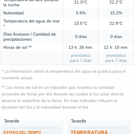
21.3°C
22.2°C
la noche
Nubosidad
5.6%
15.2%
Temperatura del agua de mar
23.5°C
22.9°C
*
Días lluviosos / Cantidad de
0 días
0 días
precipitaciones
Horas de sol **
13 h. 26 min.
12 h. 10 min.
pronóstico
pronóstico
para 7 días
para 7 días
* La información sobre la temperatura del agua se publica para el
momento actual.
** Las horas de sol es un indicador que muestra la cantidad
promedio de horas por día durante las cuales la luz solar directa
alcanza la superficie de la tierra. En este indicador influyen la
duración del día y la nubosidad durante el día.
Tenerife
Tenerife
TEMPERATURA
ESTADO DEL TIEMPO