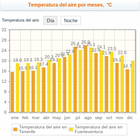
Temperatura del aire por meses, °C
Temperatura del aire:
Día
Noche
32
28
25.9
25.4
25.1
24.2
24.1
23.5
22.9
24
22.4
22.0
21.8
21.4
20.9
20.3
19.3
19.1
19.1
19.1
19.0
20
17.4
16.7
16.1
15.9
16
12
8
4
0
ene
feb
mar
abr
may
jun
jul
ago
sep
oct
nov
dic
Temperatura del aire en
Temperatura del aire en
Tenerife
Fuerteventura