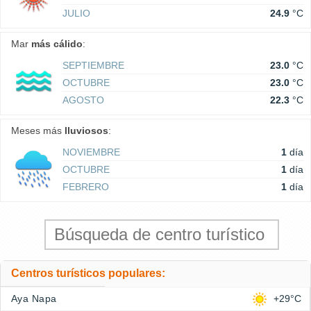
JULIO
24.9
°C
Mar
más cálido
:
SEPTIEMBRE
23.0
°C
OCTUBRE
23.0
°C
AGOSTO
22.3
°C
Meses más
lluviosos
:
NOVIEMBRE
1
día
OCTUBRE
1
día
FEBRERO
1
día
Centros turísticos populares:
Aya Napa
+29°C