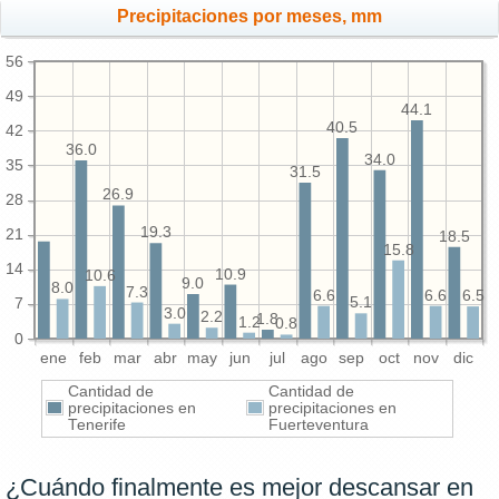
Precipitaciones por meses, mm
56
49
44.1
40.5
42
36.0
34.0
35
31.5
26.9
28
19.3
21
18.5
15.8
14
10.9
10.6
9.0
8.0
7.3
6.6
6.6
6.5
5.1
7
3.0
2.2
1.8
1.2
0.8
0
ene
feb
mar
abr
may
jun
jul
ago
sep
oct
nov
dic
Cantidad de
Cantidad de
precipitaciones en
precipitaciones en
Tenerife
Fuerteventura
¿Cuándo finalmente es mejor descansar en