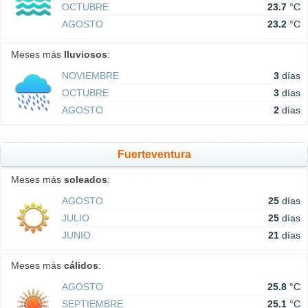
OCTUBRE
23.7
°C
AGOSTO
23.2
°C
Meses más
lluviosos
:
NOVIEMBRE
3
días
OCTUBRE
3
días
AGOSTO
2
días
Fuerteventura
Meses más
soleados
:
AGOSTO
25
días
JULIO
25
días
JUNIO
21
días
Meses más
cálidos
:
AGOSTO
25.8
°C
SEPTIEMBRE
25.1
°C