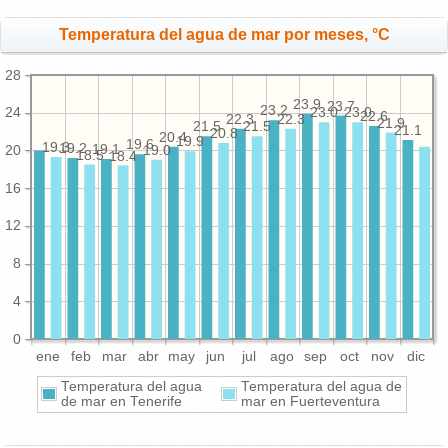
Temperatura del agua de mar por meses, °C
28
23.9
23.7
23.2
23.0
23.0
24
22.6
22.3
22.3
21.9
21.5
21.5
21.1
20.8
20.4
19.9
19.6
19.3
19.2
19.1
19.0
20
18.5
18.4
16
12
8
4
0
ene
feb
mar
abr
may
jun
jul
ago
sep
oct
nov
dic
Temperatura del agua
Temperatura del agua de
de mar en Tenerife
mar en Fuerteventura