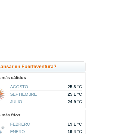
ansar en Fuerteventura?
s más
cálidos
:
AGOSTO
25.8
°C
SEPTIEMBRE
25.1
°C
JULIO
24.9
°C
s más
fríos
:
FEBRERO
19.1
°C
ENERO
19.4
°C