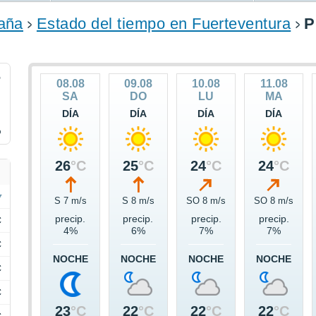
aña
Estado del tiempo en Fuerteventura
P
5
08.08
09.08
10.08
11.08
SA
DO
LU
MA
DÍA
DÍA
DÍA
DÍA
%
26
°C
25
°C
24
°C
24
°C
S 7 m/s
S 8 m/s
SO 8 m/s
SO 8 m/s
precip.
precip.
precip.
precip.
C
4%
6%
7%
7%
C
NOCHE
NOCHE
NOCHE
NOCHE
C
C
23
°C
22
°C
22
°C
22
°C