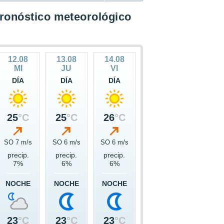
ronóstico meteorológico
12.08
13.08
14.08
MI
JU
VI
DÍA
DÍA
DÍA
25
°C
25
°C
26
°C
SO 7 m/s
SO 6 m/s
SO 6 m/s
precip.
precip.
precip.
7%
6%
6%
NOCHE
NOCHE
NOCHE
23
°C
23
°C
23
°C