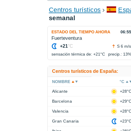
ENCONTRAR UN HOTEL
Centros turísticos
Esp
semanal
ESTADO DEL TIEMPO AHORA
06:5
Fuerteventura
+21
°C
S 6 m/s
sensación térmica de: +21°
C
precip.: 13
Centros turísticos de España:
NOMBRE
°C
Alicante
+28°
Barcelona
+29°
Valencia
+28°
Gran Canaria
+23°