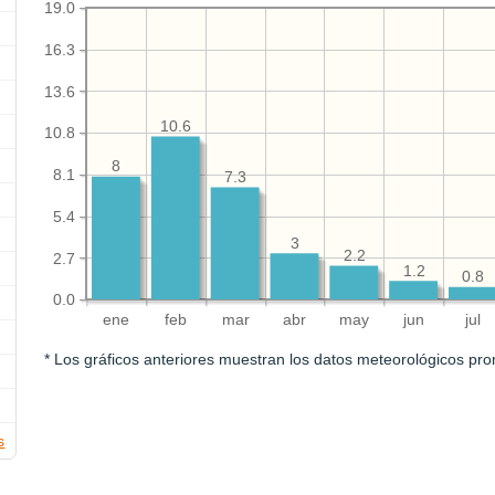
19.0
16.3
13.6
10.6
10.8
8
8.1
7.3
5.4
3
2.2
2.7
1.2
0.8
0.0
ene
feb
mar
abr
may
jun
jul
* Los gráficos anteriores muestran los datos meteorológicos pro
s