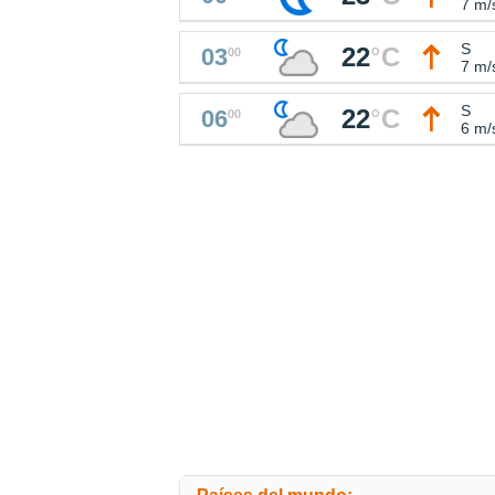
7 m/
S
22
°
C
03
00
7 m/
S
22
°
C
06
00
6 m/