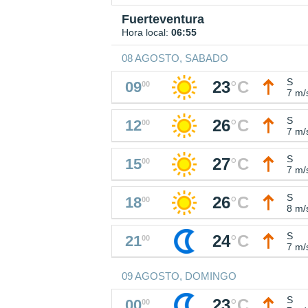
Fuerteventura
Hora local:
06:55
08 AGOSTO, SABADO
S
23
°
C
09
00
7 m/
S
26
°
C
12
00
7 m/
S
27
°
C
15
00
7 m/
S
26
°
C
18
00
8 m/
S
24
°
C
21
00
7 m/
09 AGOSTO, DOMINGO
S
23
°
C
00
00