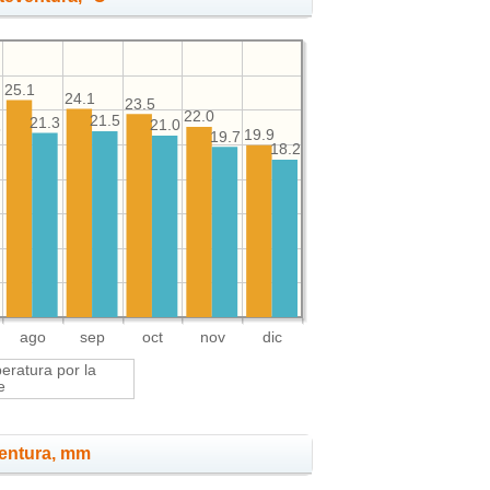
25.1
24.1
23.5
22.0
21.5
21.3
21.0
6
19.9
19.7
18.2
ago
sep
oct
nov
dic
ratura por la
e
ventura, mm