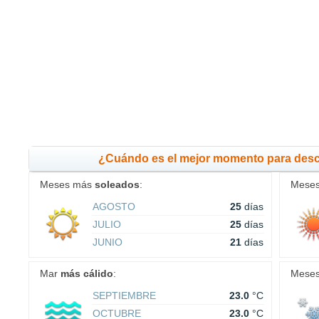
¿Cuándo es el mejor momento para desc
Meses más
soleados
:
Mese
AGOSTO
25
días
JULIO
25
días
JUNIO
21
días
Mar
más cálido
:
Mese
SEPTIEMBRE
23.0
°C
OCTUBRE
23.0
°C