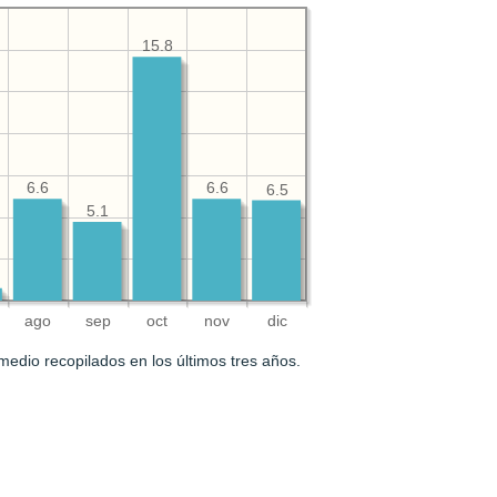
15.8
6.6
6.6
6.5
5.1
ago
sep
oct
nov
dic
medio recopilados en los últimos tres años.