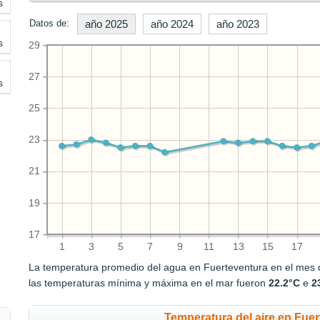
s
Datos de:
año 2025
año 2024
año 2023
s
29
27
s
25
23
21
19
17
1
3
5
7
9
11
13
15
17
La temperatura promedio del agua en Fuerteventura en el mes
las temperaturas mínima y máxima en el mar fueron
22.2°C
e
2
Temperatura del aire en Fuer