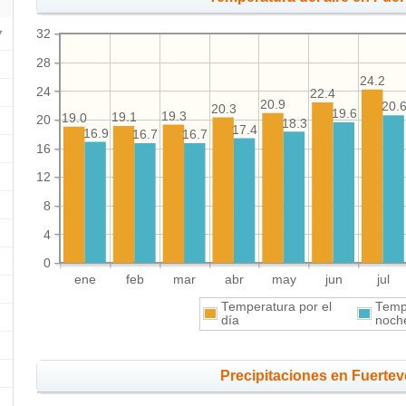
32
28
24.2
24
22.4
20.9
20.
20.3
19.6
19.3
19.1
19.0
20
18.3
17.4
16.9
16.7
16.7
16
12
8
4
0
ene
feb
mar
abr
may
jun
jul
Temperatura por el
Tempe
día
noch
Precipitaciones en Fuerte