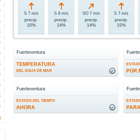
C
C
S 7 m/s
S 8 m/s
SO 7 m/s
S 7 m/s
precip.
precip.
precip.
precip.
C
10%
14%
14%
15%
C
C
Fuerteventura
Fuerte
C
C
TEMPERATURA
ESTADO
POR 
DEL AGUA DE MAR
C
C
Fuerteventura
Fuerte
C
ESTADO DEL TIEMPO
ESTADO
C
AHORA
PARA
s