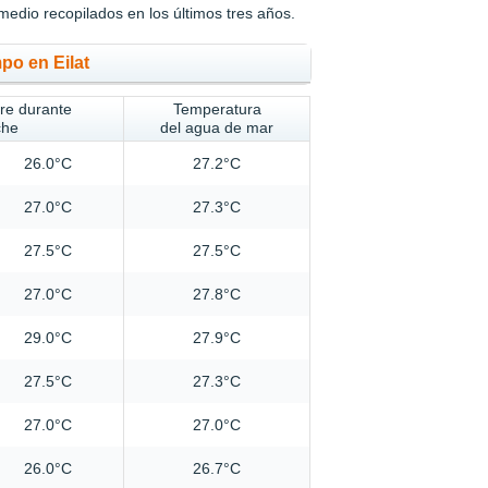
medio recopilados en los últimos tres años.
po en Eilat
ire durante
Temperatura
che
del agua de mar
26.0°C
27.2°C
27.0°C
27.3°C
27.5°C
27.5°C
27.0°C
27.8°C
29.0°C
27.9°C
27.5°C
27.3°C
27.0°C
27.0°C
26.0°C
26.7°C