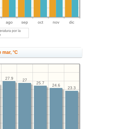
ago
sep
oct
nov
dic
ratura por la
e
 mar, °C
27.9
27
25.7
24.6
23.3