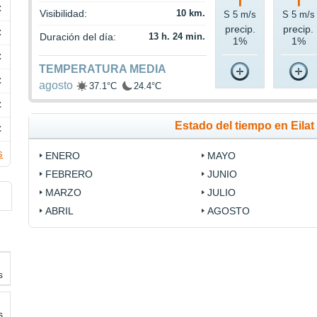
C
Visibilidad:
10 km.
S 5 m/s
S 5 m/s
precip.
precip.
C
Duración del día:
13 h. 24 min.
1%
1%
C
TEMPERATURA MEDIA
C
agosto
37.1°C
24.4°C
C
Estado del tiempo en Eila
C
s
ENERO
MAYO
FEBRERO
JUNIO
MARZO
JULIO
ABRIL
AGOSTO
s
s