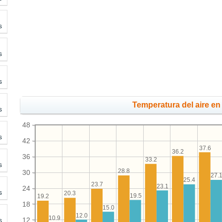
s
s
s
Temperatura del aire en 
s
48
s
42
37.6
36.2
36
33.2
s
28.8
30
27.
25.4
23.7
23.1
24
s
20.3
19.5
19.2
18
15.0
12.0
10.9
12
s