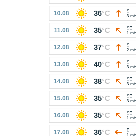
S
36
°
C
10.08
3 m/
SE
35
°
C
11.08
1 m/
S
37
°
C
12.08
2 m/
S
40
°
C
13.08
3 m/
SE
38
°
C
14.08
3 m/
SE
35
°
C
15.08
3 m/
SE
35
°
C
16.08
1 m/
E
36
°
C
17.08
1 m/