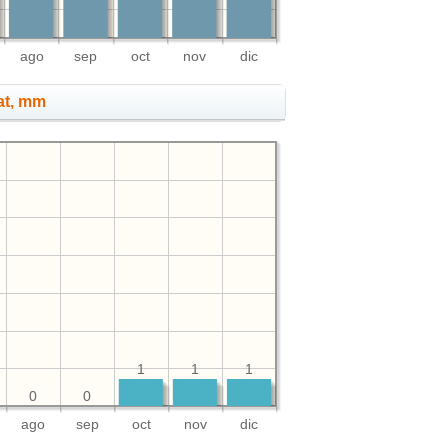
ago
sep
oct
nov
dic
lat, mm
1
1
1
0
0
ago
sep
oct
nov
dic