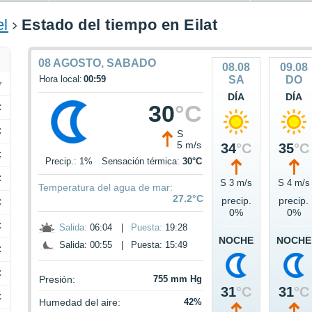
el
Estado del tiempo en Eilat
08 AGOSTO, SABADO
08.08
09.08
Hora local:
00:59
SA
DO
DÍA
DÍA
30
°C
C
C
S
5 m/s
34
°C
35
°C
C
Precip.: 1%
Sensación térmica:
30°C
C
S 3 m/s
S 4 m/s
Temperatura del agua de mar:
27.2°C
precip.
precip.
C
0%
0%
C
Salida:
06:04
|
Puesta:
19:28
NOCHE
NOCHE
Salida: 00:55
|
Puesta: 15:49
C
C
Presión:
755 mm Hg
31
°C
31
°C
C
Humedad del aire:
42%