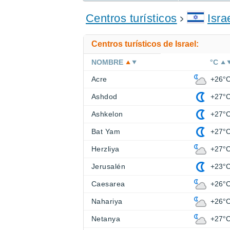
ENCONTRAR UN HOTEL
Centros turísticos
Isra
Centros turísticos de Israel:
NOMBRE
°C
Acre
+26°
Ashdod
+27°
Ashkelon
+27°
Bat Yam
+27°
Herzliya
+27°
Jerusalén
+23°
Caesarea
+26°
Nahariya
+26°
Netanya
+27°