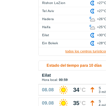
Rishon LeZion
+27°
Tel Aviv
+27°
Hadera
+26°
Haifa
+25°
Eilat
+30°
Ein Bokek
+28°
todos los centros turístico
Estado del tiempo para 10 días
Eilat
Hora local:
00:59
S
34
°
C
08.08
3 m/
S
35
°
C
09.08
4 m/