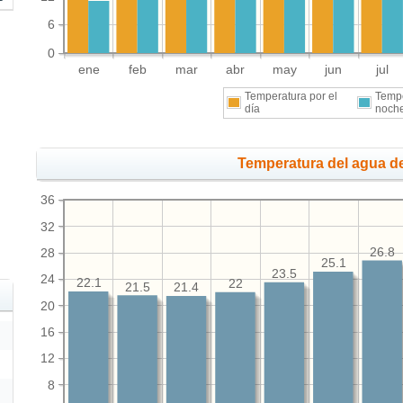
6
0
ene
feb
mar
abr
may
jun
jul
Temperatura por el
Tempe
día
noch
Temperatura del agua de
36
32
26.8
28
25.1
23.5
24
22.1
22
21.5
21.4
20
16
12
8