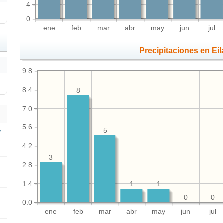
4
0
ene
feb
mar
abr
may
jun
jul
Precipitaciones en Ei
9.8
8.4
8
7.0
5.6
5
4.2
3
2.8
1.4
1
1
0
0
0.0
ene
feb
mar
abr
may
jun
jul