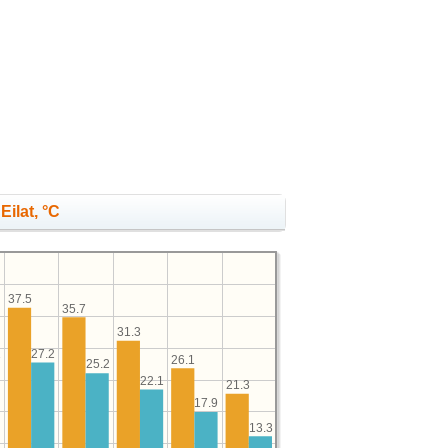
Eilat, °C
37.5
35.7
31.3
27.2
1
26.1
25.2
22.1
21.3
17.9
13.3