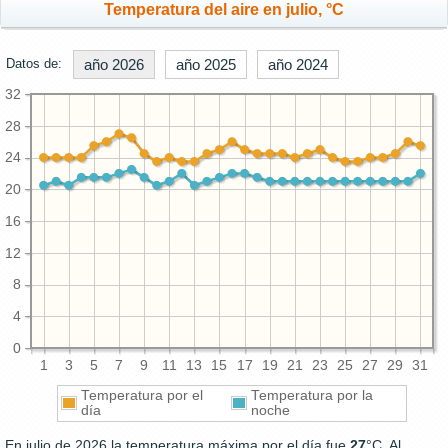
Temperatura del aire en julio, °C
Datos de:
año 2026
año 2025
año 2024
32
28
24
20
16
12
8
4
0
1
3
5
7
9
11
13
15
17
19
21
23
25
27
29
31
Temperatura por el
Temperatura por la
día
noche
En julio de 2026 la temperatura máxima por el día fue
27
°C. Al