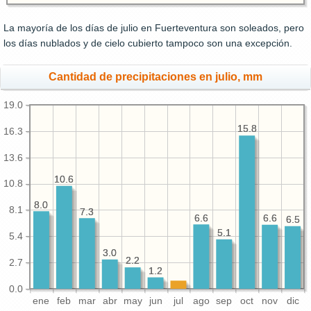
La mayoría de los días de julio en Fuerteventura son soleados, pero
los días nublados y de cielo cubierto tampoco son una excepción.
Cantidad de precipitaciones en julio, mm
19.0
15.8
15.8
16.3
13.6
10.6
10.6
10.8
8.0
8.0
8.1
7.3
7.3
6.6
6.6
6.6
6.6
6.5
6.5
5.1
5.1
5.4
3.0
3.0
2.2
2.2
2.7
1.2
1.2
0.0
ene
feb
mar
abr
may
jun
jul
ago
sep
oct
nov
dic