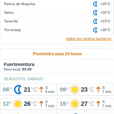
Palma de Majorka
+25°C
Salou
+26°C
Tenerife
+23°C
Torrevieja
+26°C
todos los centros turísticos
Pronóstico para 24 horas
Fuerteventura
Hora local:
03:43
08 AGOSTO, SABADO
S
S
21
°
C
23
°
C
06
09
00
00
5 m/s
7 m/s
S
S
26
°
C
27
°
C
12
15
00
00
7 m/s
7 m/s