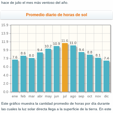
hace de julio el mes más ventoso del año.
Promedio diario de horas de sol
15.9
13.9
11.6
11.9
11.0
11.0
10.9
10.9
10.2
10.2
9.4
9.4
9.4
9.4
9.9
8.8
8.8
8.6
8.6
8.1
8.1
8.0
8.0
7.6
7.6
7.4
7.4
7.9
6.0
4.0
2.0
0.0
ene
feb
mar
abr
may
jun
jul
ago
sep
oct
nov
dic
Este gráfico muestra la cantidad promedio de horas por día durante
las cuales la luz solar directa llega a la superficie de la tierra. En este