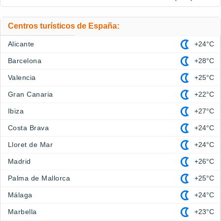
Centros turísticos de España:
Alicante
+24°C
Barcelona
+28°C
Valencia
+25°C
Gran Canaria
+22°C
Ibiza
+27°C
Costa Brava
+24°C
Lloret de Mar
+24°C
Madrid
+26°C
Palma de Mallorca
+25°C
Málaga
+24°C
Marbella
+23°C