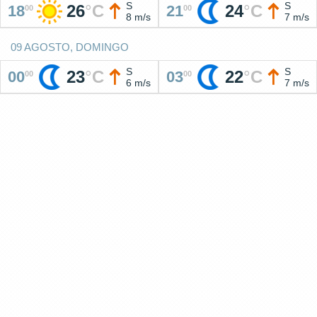
S
S
26
°
C
24
°
C
18
21
00
00
8 m/s
7 m/s
09 AGOSTO, DOMINGO
S
S
23
°
C
22
°
C
00
03
00
00
6 m/s
7 m/s