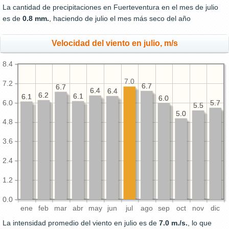
La cantidad de precipitaciones en Fuerteventura en el mes de julio
es de
0.8 mm.
, haciendo de julio el mes más seco del año
Velocidad del viento en julio, m/s
8.4
7.0
7.2
6.7
6.7
6.7
6.7
6.4
6.4
6.4
6.4
6.2
6.2
6.1
6.1
6.1
6.1
6.0
6.0
6.0
5.7
5.7
5.5
5.5
5.0
5.0
4.8
3.6
2.4
1.2
0.0
ene
feb
mar
abr
may
jun
jul
ago
sep
oct
nov
dic
La intensidad promedio del viento en julio es de
7.0 m./s.
, lo que