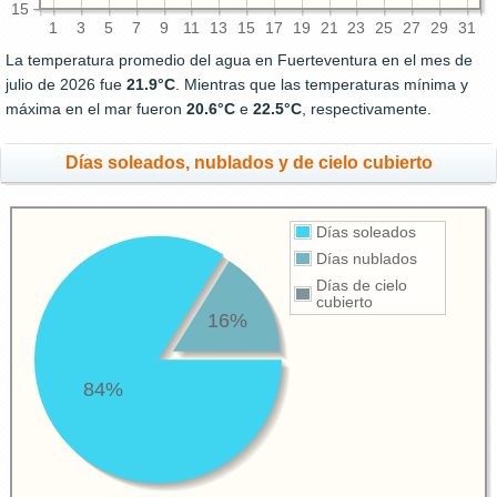
15
1
3
5
7
9
11
13
15
17
19
21
23
25
27
29
31
La temperatura promedio del agua en Fuerteventura en el mes de
julio de 2026 fue
21.9°C
. Mientras que las temperaturas mínima y
máxima en el mar fueron
20.6°C
e
22.5°C
, respectivamente.
Días soleados, nublados y de cielo cubierto
Días soleados
Días nublados
Días de cielo
cubierto
16%
84%