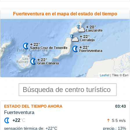
Fuerteventura en el mapa del estado del tiempo
Leaflet
| Tiles © Esri
ESTADO DEL TIEMPO AHORA
03:43
Fuerteventura
+22
°C
S 5 m/s
sensación térmica de: +22°
C
precip.: 13%