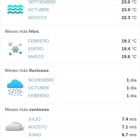
SEPTIEMBRE
23.0
°C
OCTUBRE
23.0
°C
AGOSTO
22.3
°C
Meses más
fríos
:
FEBRERO
19.1
°C
ENERO
19.4
°C
MARZO
19.6
°C
Meses más
lluviosos
:
NOVIEMBRE
1
día
OCTUBRE
1
día
FEBRERO
1
día
Meses más
ventosos
:
JULIO
7.4
m/s
AGOSTO
7.1
m/s
JUNIO
6.7
m/s