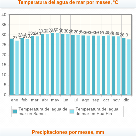
Temperatura del agua de mar por meses, °C
40
35
30.9
30.8
30.3
30.3
30.3
30.3
29.8
29.8
29.6
29.6
29.5
29.5
29.5
29.4
29.2
29.1
29.1
29.1
30
28.4
28.3
27.8
27.0
25
20
15
10
5
0
ene
feb
mar
abr
may
jun
jul
ago
sep
oct
nov
dic
Temperatura del agua de
Temperatura del agua
mar en Samui
de mar en Hua Hin
Precipitaciones por meses, mm