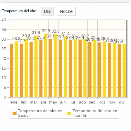
Temperatura del aire:
Día
Noche
40
35
32.9
32.6
31.9
31.4
30.3
30.2
30.1
30.1
29.7
29.6
29.5
29.4
29.4
28.8
28.8
28.6
30
28.5
28.3
28.0
27.9
27.7
27.4
25
20
15
10
5
0
ene
feb
mar
abr
may
jun
jul
ago
sep
oct
nov
dic
Temperatura del aire en
Temperatura del aire en
Samui
Hua Hin