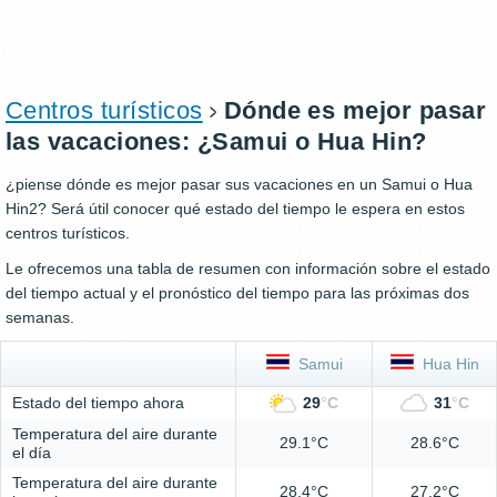
Centros turísticos
Dónde es mejor pasar
las vacaciones: ¿Samui o Hua Hin?
¿piense dónde es mejor pasar sus vacaciones en un Samui o Hua
Hin2? Será útil conocer qué estado del tiempo le espera en estos
centros turísticos.
Le ofrecemos una tabla de resumen con información sobre el estado
del tiempo actual y el pronóstico del tiempo para las próximas dos
semanas.
Samui
Hua Hin
Estado del tiempo ahora
29
°
C
31
°
C
Temperatura del aire durante
29.1°C
28.6°C
el día
Temperatura del aire durante
28.4°C
27.2°C