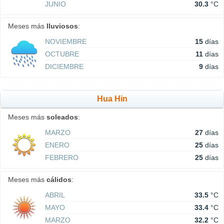
JUNIO
30.3
°C
Meses más
lluviosos
:
NOVIEMBRE
15
días
OCTUBRE
11
días
DICIEMBRE
9
días
Hua Hin
Meses más
soleados
:
MARZO
27
días
ENERO
25
días
FEBRERO
25
días
Meses más
cálidos
:
ABRIL
33.5
°C
MAYO
33.4
°C
MARZO
32.2
°C