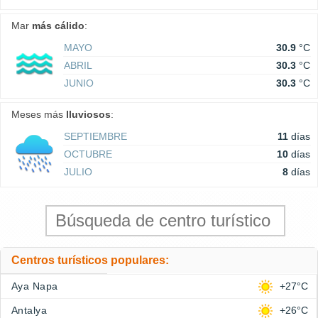
Mar
más cálido
:
MAYO
30.9
°C
ABRIL
30.3
°C
JUNIO
30.3
°C
Meses más
lluviosos
:
SEPTIEMBRE
11
días
OCTUBRE
10
días
JULIO
8
días
Centros turísticos populares:
Aya Napa
+27°C
Antalya
+26°C