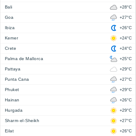
Bali
+28°C
Goa
+27°C
Ibiza
+26°C
Kemer
+24°C
Crete
+24°C
Palma de Mallorca
+25°C
Pattaya
+29°C
Punta Cana
+27°C
Phuket
+29°C
Hainan
+26°C
Hurgada
+29°C
Sharm-el-Sheikh
+27°C
Eilat
+26°C