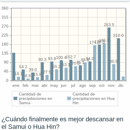
360
315
263.5
270
225
210.0
185.3
178.3
174.8
180
135
102.7
100.4
94.0
93.8
90.3
88.8
80.9
90
75.1
70.5
63.1
55.2
54.2
39.0
45
27.5
18.1
15.8
8.9
0
ene
feb
mar
abr
may
jun
jul
ago
sep
oct
nov
dic
Cantidad de
Cantidad de
precipitaciones en
precipitaciones en Hua
Samui
Hin
¿Cuándo finalmente es mejor descansar en
el Samui o Hua Hin?