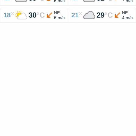
6 m/s
7 m/s
NE
NE
30
°
C
29
°
C
18
21
00
00
6 m/s
4 m/s