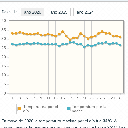
Datos de:
año 2026
año 2025
año 2024
40
35
30
25
20
15
10
5
0
1
3
5
7
9
11
13
15
17
19
21
23
25
27
29
31
Temperatura por el
Temperatura por la
día
noche
En mayo de 2026 la temperatura máxima por el día fue
34
°C. Al
mismo tiempo, la temperatura mínima por la noche bajó a
25
°C. Las