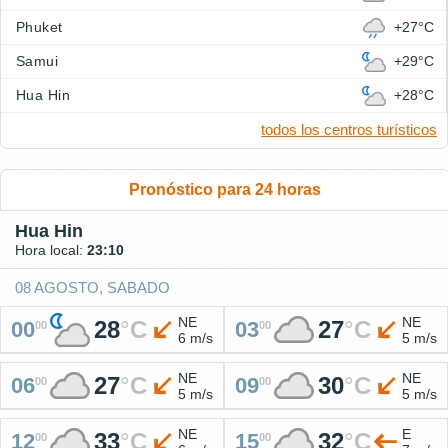
Phuket
+27°C
Samui
+29°C
Hua Hin
+28°C
todos los centros turísticos
Pronóstico para 24 horas
Hua Hin
Hora local:
23:10
08 AGOSTO, SABADO
NE
NE
28
°
C
27
°
C
00
03
00
00
6 m/s
5 m/s
NE
NE
27
°
C
30
°
C
06
09
00
00
5 m/s
5 m/s
NE
E
33
°
C
32
°
C
12
15
00
00