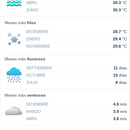
ABRIL
30.3
°C
JUNIO
30.3
°C
Meses más
fríos
:
DICIEMBRE
28.7
°C
ENERO
29.4
°C
NOVIEMBRE
29.6
°C
Meses más
lluviosos
:
SEPTIEMBRE
11
días
OCTUBRE
10
días
JULIO
8
días
Meses más
ventosos
:
DICIEMBRE
4.0
m/s
MARZO
3.9
m/s
ABRIL
3.8
m/s