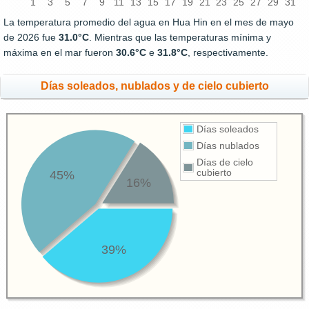
1
3
5
7
9
11
13
15
17
19
21
23
25
27
29
31
La temperatura promedio del agua en Hua Hin en el mes de mayo
de 2026 fue
31.0°C
. Mientras que las temperaturas mínima y
máxima en el mar fueron
30.6°C
e
31.8°C
, respectivamente.
Días soleados, nublados y de cielo cubierto
Días soleados
Días nublados
Días de cielo
cubierto
45%
16%
39%