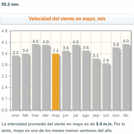
55.2 mm.
Velocidad del viento en mayo, m/s
4.8
4.0
4.0
4.0
4.0
4.0
4.0
4.0
4.0
4.1
3.8
3.8
3.6
3.6
3.6
3.6
3.4
3.4
3.4
3.3
3.3
3.4
3.1
3.1
2.9
2.9
2.8
2.1
1.4
0.7
0.0
ene
feb
mar
abr
may
jun
jul
ago
sep
oct
nov
dic
La intensidad promedio del viento en mayo es de
3.4 m./s.
Por lo
tanto, mayo es uno de los meses menos ventosos del año .