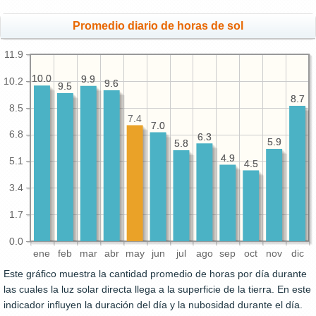
Promedio diario de horas de sol
11.9
10.0
10.0
9.9
9.9
10.2
9.6
9.6
9.5
9.5
8.7
8.7
8.5
7.4
7.0
7.0
6.8
6.3
6.3
5.9
5.9
5.8
5.8
4.9
4.9
5.1
4.5
4.5
3.4
1.7
0.0
ene
feb
mar
abr
may
jun
jul
ago
sep
oct
nov
dic
Este gráfico muestra la cantidad promedio de horas por día durante
las cuales la luz solar directa llega a la superficie de la tierra. En este
indicador influyen la duración del día y la nubosidad durante el día.