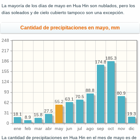
La mayoría de los días de mayo en Hua Hin son nublados, pero los
días soleados y de cielo cubierto tampoco son una excepción.
Cantidad de precipitaciones en mayo, mm
248
217
185.3
185.3
186
174.8
174.8
155
124
88.8
88.8
93
80.9
80.9
70.5
70.5
63.1
63.1
55.2
62
27.5
27.5
31
19.3
19.3
18.1
18.1
15.8
15.8
8.9
8.9
0
ene
feb
mar
abr
may
jun
jul
ago
sep
oct
nov
dic
La cantidad de precipitaciones en Hua Hin en el mes de mayo es de