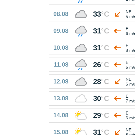
NE
33
°
C
08.08
5 m/
E
31
°
C
09.08
6 m/
E
31
°
C
10.08
8 m/
E
26
°
C
11.08
6 m/
NE
28
°
C
12.08
6 m/
E
30
°
C
13.08
7 m/
E
29
°
C
14.08
6 m/
NE
31
°
C
15.08
8 m/