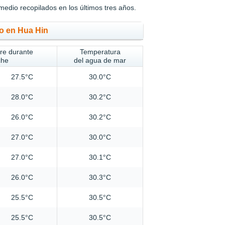
medio recopilados en los últimos tres años.
po en Hua Hin
ire durante
Temperatura
che
del agua de mar
27.5°C
30.0°C
28.0°C
30.2°C
26.0°C
30.2°C
27.0°C
30.0°C
27.0°C
30.1°C
26.0°C
30.3°C
25.5°C
30.5°C
25.5°C
30.5°C