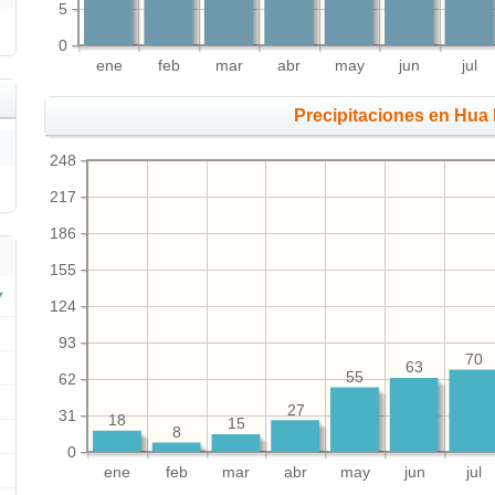
5
0
ene
feb
mar
abr
may
jun
jul
Precipitaciones en Hua
248
217
186
155
124
93
70
63
55
62
27
31
18
15
8
0
ene
feb
mar
abr
may
jun
jul