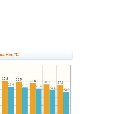
ua Hin, °C
30.2
29.5
28.8
28.0
27.6
7
26.4
26.1
25.4
24.4
23.2