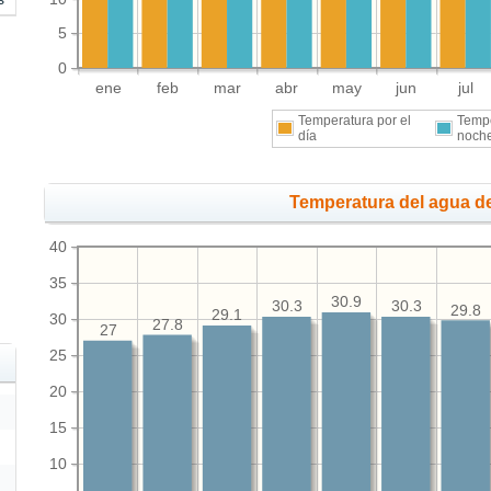
5
0
ene
feb
mar
abr
may
jun
jul
Temperatura por el
Tempe
día
noch
Temperatura del agua de
40
35
30.9
30.3
30.3
29.8
29.1
30
27.8
27
25
20
15
10