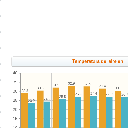
s
s
s
Temperatura del aire en H
s
40
s
35
32.9
32.6
31.9
31.4
30.3
30.1
28.8
30
27.4
27.0
26.8
26.
s
25.5
24.2
25
23.2
20
s
15
10
s