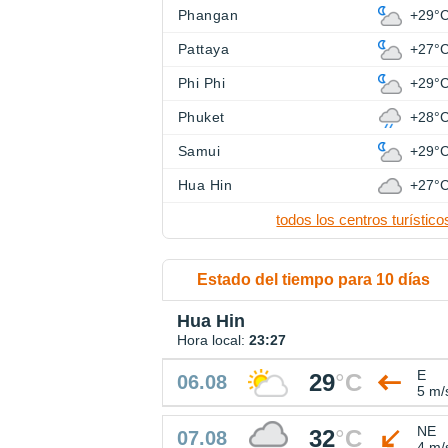
Phangan
+29°
Pattaya
+27°
Phi Phi
+29°
Phuket
+28°
Samui
+29°
Hua Hin
+27°
todos los centros turístico
Estado del tiempo para 10 días
Hua Hin
Hora local:
23:27
E
29
°
C
06.08
5 m/
NE
32
°
C
07.08
4 m/