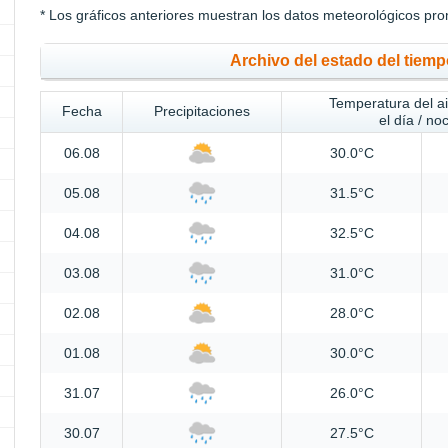
* Los gráficos anteriores muestran los datos meteorológicos pro
Archivo del estado del tiem
Temperatura del a
Fecha
Precipitaciones
el día / no
06.08
30.0°C
05.08
31.5°C
04.08
32.5°C
03.08
31.0°C
02.08
28.0°C
01.08
30.0°C
31.07
26.0°C
30.07
27.5°C