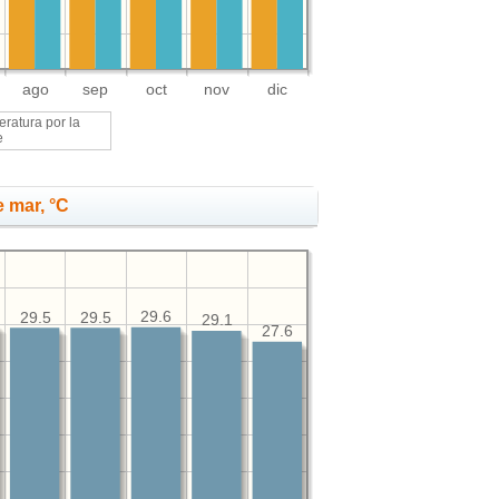
ago
sep
oct
nov
dic
ratura por la
e
 mar, °C
29.6
29.5
29.5
29.1
27.6