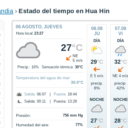
andia
Estado del tiempo en Hua Hin
06 AGOSTO, JUEVES
06.08
07.08
Hora local:
23:27
JU
VI
DÍA
DÍA
27
°C
C
C
NE
5 m/s
29
°C
32
°C
C
Precip.: 16%
Sensación térmica:
30°C
C
E 5 m/s
NE 4 m/
Temperatura del agua de mar:
30.0°C
precip.
precip.
C
8%
42%
C
Salida:
06:07
|
Puesta:
18:44
NOCHE
NOCHE
Salida: 00:11
|
Puesta: 13:28
C
C
Presión:
756 mm Hg
27
°C
28
°C
C
Humedad del aire:
77%