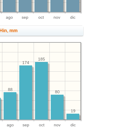
ago
sep
oct
nov
dic
 Hin, mm
185
174
88
80
19
ago
sep
oct
nov
dic