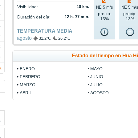
C
Visibilidad:
10 km.
NE 5 m/s
NE 5 m/
precip.
precip.
C
Duración del día:
12 h. 37 min.
16%
13%
C
TEMPERATURA MEDIA
C
agosto
31.2°C
26.2°C
C
Estado del tiempo en Hua H
C
s
ENERO
MAYO
FEBRERO
JUNIO
MARZO
JULIO
ABRIL
AGOSTO
s
s