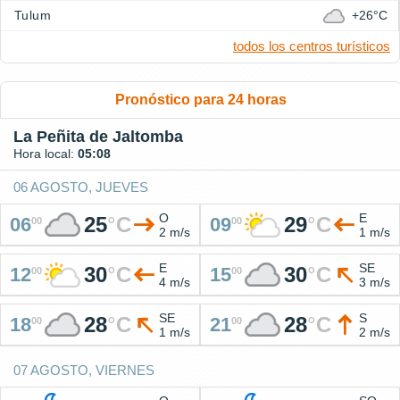
Tulum
+26°C
todos los centros turísticos
Pronóstico para 24 horas
La Peñita de Jaltomba
Hora local:
05:08
06 AGOSTO, JUEVES
O
E
25
°
C
29
°
C
06
09
00
00
2 m/s
1 m/s
E
SE
30
°
C
30
°
C
12
15
00
00
4 m/s
3 m/s
SE
S
28
°
C
28
°
C
18
21
00
00
1 m/s
2 m/s
07 AGOSTO, VIERNES