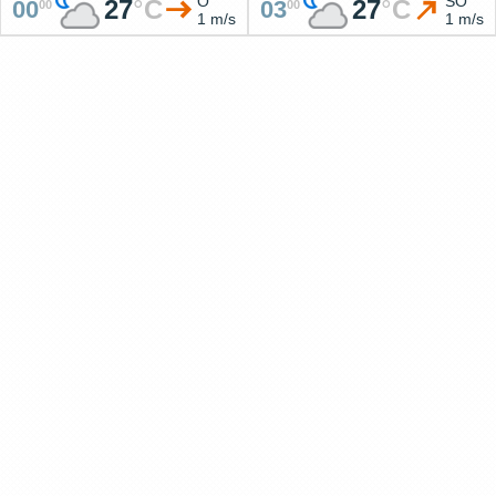
O
SO
27
°
C
27
°
C
00
03
00
00
1 m/s
1 m/s