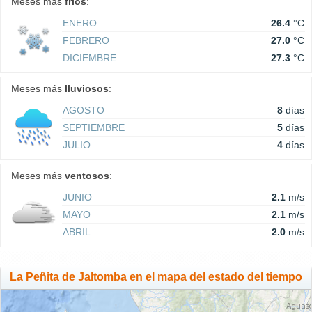
Meses más
fríos
:
ENERO
26.4
°C
FEBRERO
27.0
°C
DICIEMBRE
27.3
°C
Meses más
lluviosos
:
AGOSTO
8
días
SEPTIEMBRE
5
días
JULIO
4
días
Meses más
ventosos
:
JUNIO
2.1
m/s
MAYO
2.1
m/s
ABRIL
2.0
m/s
La Peñita de Jaltomba en el mapa del estado del tiempo