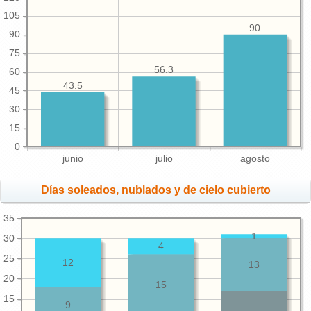
105
90
90
75
56.3
60
43.5
45
30
15
0
junio
julio
agosto
Días soleados, nublados y de cielo cubierto
35
1
30
4
25
12
13
20
15
15
9