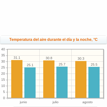
Temperatura del aire durante el día y la noche, °C
40
35
31.1
30.8
30.3
30
25.7
25.5
25.1
25
20
15
10
5
0
junio
julio
agosto