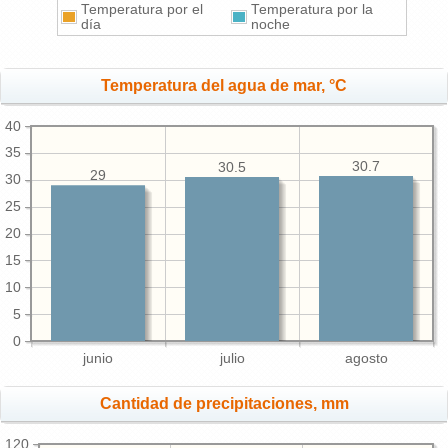
Temperatura por el
Temperatura por la
día
noche
Temperatura del agua de mar, °C
40
35
30.7
30.5
29
30
25
20
15
10
5
0
junio
julio
agosto
Cantidad de precipitaciones, mm
120