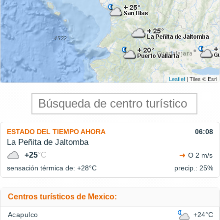
Leaflet
| Tiles © Esri
ESTADO DEL TIEMPO AHORA
06:08
La Peñita de Jaltomba
+25
°C
O 2 m/s
sensación térmica de: +28°
C
precip.: 25%
Centros turísticos de Mexico:
Acapulco
+24°C