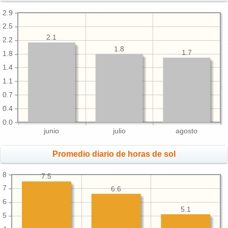
2.9
2.5
2.1
2.2
1.8
1.7
1.8
1.4
1.1
0.7
0.4
0.0
junio
julio
agosto
Promedio diario de horas de sol
8
7.5
7
6.6
6
5.1
5