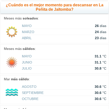
¿Cuándo es el mejor momento para descansar en La
Peñita de Jaltomba?
Meses más
soleados
:
MAYO
26
días
MARZO
24
días
ABRIL
23
días
Meses más
cálidos
:
MAYO
31.1
°C
JUNIO
31.1
°C
JULIO
30.8
°C
Mar
más cálido
:
AGOSTO
30.6
°C
SEPTIEMBRE
30.6
°C
OCTUBRE
30.6
°C