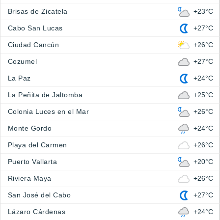
Brisas de Zicatela
+23°C
Cabo San Lucas
+27°C
Ciudad Cancún
+26°C
Cozumel
+27°C
La Paz
+24°C
La Peñita de Jaltomba
+25°C
Colonia Luces en el Mar
+26°C
Monte Gordo
+24°C
Playa del Carmen
+26°C
Puerto Vallarta
+20°C
Riviera Maya
+26°C
San José del Cabo
+27°C
Lázaro Cárdenas
+24°C