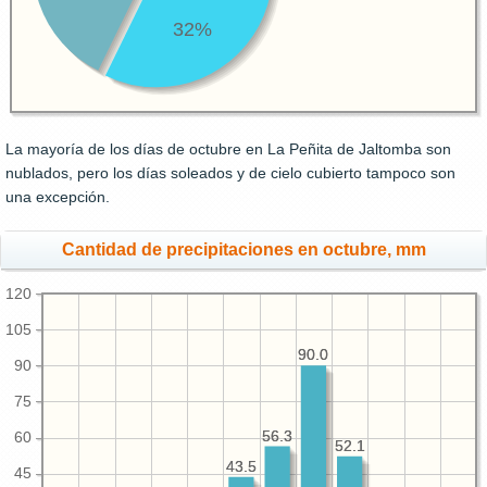
32%
La mayoría de los días de octubre en La Peñita de Jaltomba son
nublados, pero los días soleados y de cielo cubierto tampoco son
una excepción.
Cantidad de precipitaciones en octubre, mm
120
105
90.0
90.0
90
75
56.3
56.3
60
52.1
52.1
43.5
43.5
45