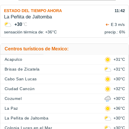
ESTADO DEL TIEMPO AHORA
11:42
La Peñita de Jaltomba
+30
°C
E 3 m/s
sensación térmica de: +36°
C
precip.: 6%
Centros turísticos de Mexico:
Acapulco
+31°C
Brisas de Zicatela
+31°C
Cabo San Lucas
+30°C
Ciudad Cancún
+32°C
Cozumel
+30°C
La Paz
+36°C
La Peñita de Jaltomba
+30°C
Colonia Luces en el Mar
+30°C