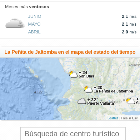
Meses más
ventosos
:
JUNIO
2.1
m/s
MAYO
2.1
m/s
ABRIL
2.0
m/s
La Peñita de Jaltomba en el mapa del estado del tiempo
Leaflet
| Tiles © Esri