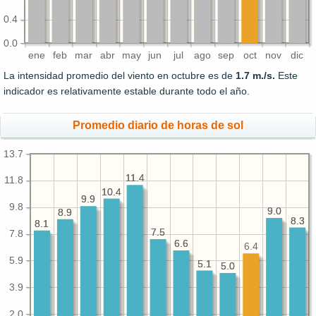
0.4
0.0
ene
feb
mar
abr
may
jun
jul
ago
sep
oct
nov
dic
La intensidad promedio del viento en octubre es de
1.7 m./s.
Este
indicador es relativamente estable durante todo el año.
Promedio diario de horas de sol
13.7
11.4
11.4
11.8
10.4
10.4
9.9
9.9
9.8
9.0
9.0
8.9
8.9
8.3
8.3
8.1
8.1
7.5
7.5
7.8
6.6
6.6
6.4
5.9
5.1
5.1
5.0
5.0
3.9
2.0