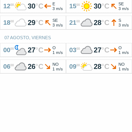
E
SE
30
°
C
30
°
C
12
15
00
00
3 m/s
3 m/s
SE
S
29
°
C
28
°
C
18
21
00
00
3 m/s
3 m/s
07 AGOSTO, VIERNES
O
O
27
°
C
27
°
C
00
03
00
00
1 m/s
1 m/s
NO
NO
26
°
C
28
°
C
06
09
00
00
1 m/s
1 m/s