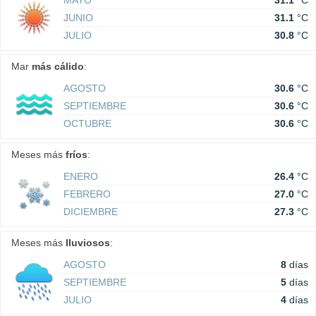
MAYO
31.1
°C
JUNIO
31.1
°C
JULIO
30.8
°C
Mar
más cálido
:
AGOSTO
30.6
°C
SEPTIEMBRE
30.6
°C
OCTUBRE
30.6
°C
Meses más
fríos
:
ENERO
26.4
°C
FEBRERO
27.0
°C
DICIEMBRE
27.3
°C
Meses más
lluviosos
:
AGOSTO
8
días
SEPTIEMBRE
5
días
JULIO
4
días