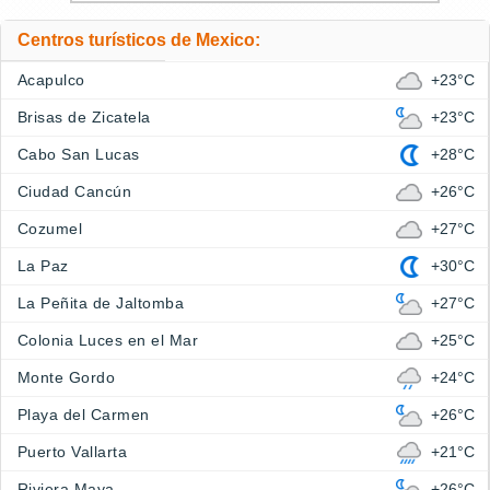
Centros turísticos de Mexico:
Acapulco
+23°C
Brisas de Zicatela
+23°C
Cabo San Lucas
+28°C
Ciudad Cancún
+26°C
Cozumel
+27°C
La Paz
+30°C
La Peñita de Jaltomba
+27°C
Colonia Luces en el Mar
+25°C
Monte Gordo
+24°C
Playa del Carmen
+26°C
Puerto Vallarta
+21°C
Riviera Maya
+26°C