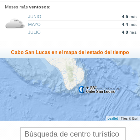
Meses más
ventosos
:
JUNIO
4.5
m/s
MAYO
4.4
m/s
JULIO
4.0
m/s
Cabo San Lucas en el mapa del estado del tiempo
Leaflet
| Tiles © Esri