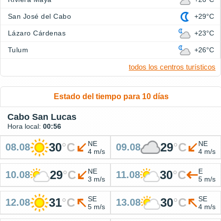
San José del Cabo
+29°C
Lázaro Cárdenas
+23°C
Tulum
+26°C
todos los centros turísticos
Estado del tiempo para 10 días
Cabo San Lucas
Hora local:
00:56
NE
NE
30
°
C
29
°
C
08.08
09.08
4 m/s
4 m/s
NE
E
29
°
C
30
°
C
10.08
11.08
3 m/s
5 m/s
SE
SE
31
°
C
30
°
C
12.08
13.08
5 m/s
4 m/s