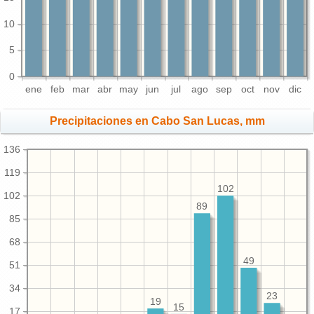
10
5
0
ene
feb
mar
abr
may
jun
jul
ago
sep
oct
nov
dic
Precipitaciones en Cabo San Lucas, mm
136
119
102
102
89
85
68
49
51
34
23
19
15
17