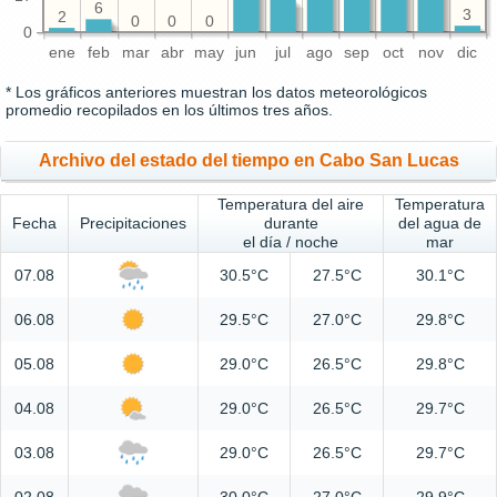
6
3
2
0
0
0
0
ene
feb
mar
abr
may
jun
jul
ago
sep
oct
nov
dic
* Los gráficos anteriores muestran los datos meteorológicos
promedio recopilados en los últimos tres años.
Archivo del estado del tiempo en Cabo San Lucas
Temperatura del aire
Temperatura
Fecha
Precipitaciones
durante
del agua de
el día / noche
mar
07.08
30.5°C
27.5°C
30.1°C
06.08
29.5°C
27.0°C
29.8°C
05.08
29.0°C
26.5°C
29.8°C
04.08
29.0°C
26.5°C
29.7°C
03.08
29.0°C
26.5°C
29.7°C