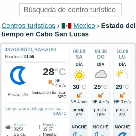
Centros turísticos
Mexico
Estado del
tiempo en Cabo San Lucas
08 AGOSTO, SABADO
08.08
09.08
10.08
Hora local:
01:56
SA
DO
LU
DÍA
DÍA
DÍA
28
°C
SE
4 m/s
30
°C
29
°C
29
°C
Sensación térmica:
Precip.: 8%
32°C
NE 4 m/s
NE 4 m/s
NE 3 m/s
Temperatura del agua de mar:
precip.
precip.
precip.
30.6°C
6%
16%
6%
Salida:
Puesta:
|
NOCHE
NOCHE
NOCHE
06:54
19:57
Salida:
Puesta: