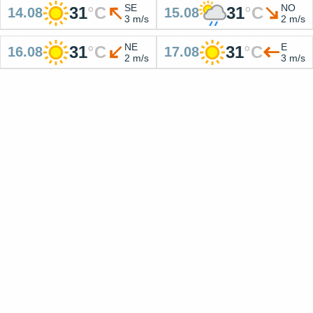
SE
NO
31
°
C
31
°
C
14.08
15.08
3 m/s
2 m/s
NE
E
31
°
C
31
°
C
16.08
17.08
2 m/s
3 m/s