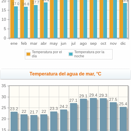
18.8
20
17.7
17.0
16.8
15
10
5
0
ene
feb
mar
abr
may
jun
jul
ago
sep
oct
nov
dic
Temperatura por el
Temperatura por la
día
noche
Temperatura del agua de mar, °C
35
29.4
29.3
29.1
30
27.5
27.1
25.4
24.2
25
23.3
23.2
22
22
21.7
20
15