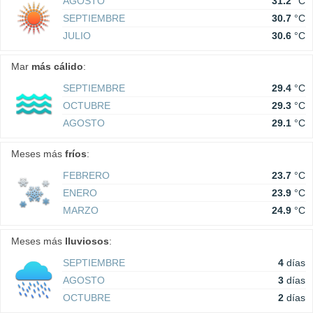
AGOSTO
31.2
°C
SEPTIEMBRE
30.7
°C
JULIO
30.6
°C
Mar
más cálido
:
SEPTIEMBRE
29.4
°C
OCTUBRE
29.3
°C
AGOSTO
29.1
°C
Meses más
fríos
:
FEBRERO
23.7
°C
ENERO
23.9
°C
MARZO
24.9
°C
Meses más
lluviosos
:
SEPTIEMBRE
4
días
AGOSTO
3
días
OCTUBRE
2
días