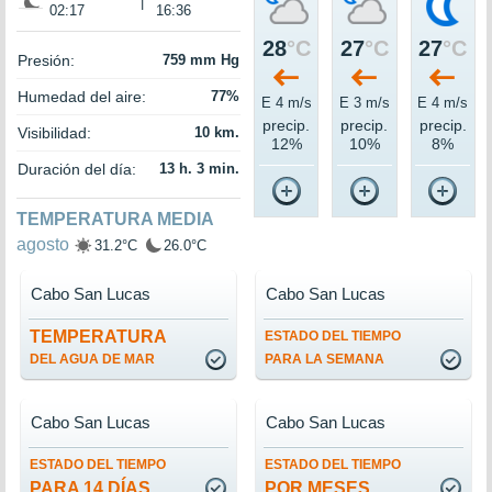
|
02:17
16:36
28
°C
27
°C
27
°C
Presión:
759 mm Hg
Humedad del aire:
77%
E 4 m/s
E 3 m/s
E 4 m/s
precip.
precip.
precip.
Visibilidad:
10 km.
12%
10%
8%
Duración del día:
13 h. 3 min.
TEMPERATURA MEDIA
agosto
31.2°C
26.0°C
Cabo San Lucas
Cabo San Lucas
TEMPERATURA
ESTADO DEL TIEMPO
DEL AGUA DE MAR
PARA LA SEMANA
Cabo San Lucas
Cabo San Lucas
ESTADO DEL TIEMPO
ESTADO DEL TIEMPO
PARA 14 DÍAS
POR MESES