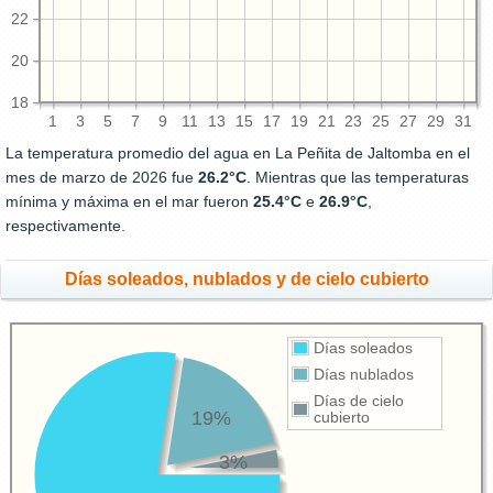
22
20
18
1
3
5
7
9
11
13
15
17
19
21
23
25
27
29
31
La temperatura promedio del agua en La Peñita de Jaltomba en el
mes de marzo de 2026 fue
26.2°C
. Mientras que las temperaturas
mínima y máxima en el mar fueron
25.4°C
e
26.9°C
,
respectivamente.
Días soleados, nublados y de cielo cubierto
Días soleados
Días nublados
Días de cielo
19%
cubierto
3%