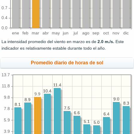
0.7
0.4
0.0
ene
feb
mar
abr
may
jun
jul
ago
sep
oct
nov
dic
La intensidad promedio del viento en marzo es de
2.0 m./s.
Este
indicador es relativamente estable durante todo el año.
Promedio diario de horas de sol
13.7
11.4
11.4
11.8
10.4
10.4
9.9
9.8
9.0
9.0
8.9
8.9
8.3
8.3
8.1
8.1
7.5
7.5
7.8
6.6
6.6
6.4
6.4
5.9
5.1
5.1
5.0
5.0
3.9