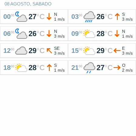
08 AGOSTO, SABADO
N
S
27
°
C
26
°
C
00
03
00
00
1 m/s
3 m/s
N
N
26
°
C
28
°
C
06
09
00
00
3 m/s
1 m/s
SE
E
29
°
C
29
°
C
12
15
00
00
3 m/s
3 m/s
S
O
28
°
C
27
°
C
18
21
00
00
1 m/s
2 m/s