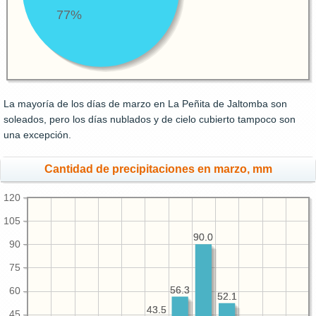
77%
La mayoría de los días de marzo en La Peñita de Jaltomba son
soleados, pero los días nublados y de cielo cubierto tampoco son
una excepción.
Cantidad de precipitaciones en marzo, mm
120
105
90.0
90.0
90
75
56.3
56.3
60
52.1
52.1
43.5
43.5
45