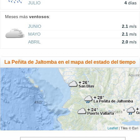
JULIO
4
días
Meses más
ventosos
:
JUNIO
2.1
m/s
MAYO
2.1
m/s
ABRIL
2.0
m/s
La Peñita de Jaltomba en el mapa del estado del tiempo
Leaflet
| Tiles © Esri