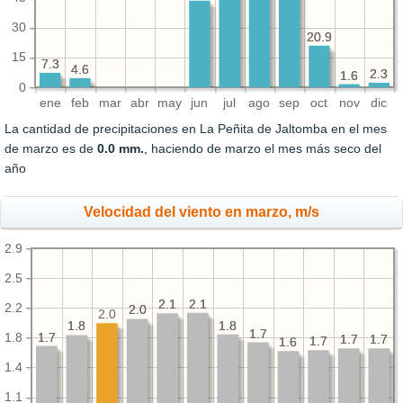
30
20.9
20.9
15
7.3
7.3
4.6
4.6
2.3
2.3
1.6
1.6
0
ene
feb
mar
abr
may
jun
jul
ago
sep
oct
nov
dic
La cantidad de precipitaciones en La Peñita de Jaltomba en el mes
de marzo es de
0.0 mm.
, haciendo de marzo el mes más seco del
año
Velocidad del viento en marzo, m/s
2.9
2.5
2.1
2.1
2.1
2.1
2.2
2.0
2.0
2.0
1.8
1.8
1.8
1.8
1.7
1.7
1.7
1.7
1.8
1.7
1.7
1.7
1.7
1.7
1.7
1.6
1.6
1.4
1.1