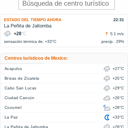
ESTADO DEL TIEMPO AHORA
22:31
La Peñita de Jaltomba
+28
°C
S 1 m/s
sensación térmica de: +33°
C
precip.: 29%
Centros turísticos de Mexico:
Acapulco
+27°C
Brisas de Zicatela
+25°C
Cabo San Lucas
+29°C
Ciudad Cancún
+26°C
Cozumel
+28°C
La Paz
+33°C
La Peñita de Jaltomba
+28°C