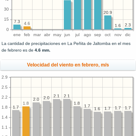
30
20.9
20.9
15
7.3
7.3
4.6
2.3
2.3
1.6
1.6
0
ene
feb
mar
abr
may
jun
jul
ago
sep
oct
nov
dic
La cantidad de precipitaciones en La Peñita de Jaltomba en el mes
de febrero es de
4.6 mm.
Velocidad del viento en febrero, m/s
2.9
2.5
2.1
2.1
2.1
2.1
2.2
2.0
2.0
2.0
2.0
1.8
1.8
1.8
1.7
1.7
1.7
1.7
1.8
1.7
1.7
1.7
1.7
1.7
1.7
1.6
1.6
1.4
1.1