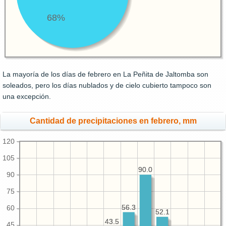
68%
La mayoría de los días de febrero en La Peñita de Jaltomba son
soleados, pero los días nublados y de cielo cubierto tampoco son
una excepción.
Cantidad de precipitaciones en febrero, mm
120
105
90.0
90.0
90
75
56.3
56.3
60
52.1
52.1
43.5
43.5
45