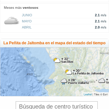
Meses más
ventosos
:
JUNIO
2.1
m/s
MAYO
2.1
m/s
ABRIL
2.0
m/s
La Peñita de Jaltomba en el mapa del estado del tiempo
Leaflet
| Tiles © Esri