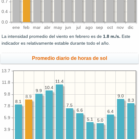
0.7
0.4
0.0
ene
feb
mar
abr
may
jun
jul
ago
sep
oct
nov
dic
La intensidad promedio del viento en febrero es de
1.8 m./s.
Este
indicador es relativamente estable durante todo el año.
Promedio diario de horas de sol
13.7
11.4
11.4
11.8
10.4
10.4
9.9
9.9
9.8
9.0
9.0
8.9
8.3
8.3
8.1
8.1
7.5
7.5
7.8
6.6
6.6
6.4
6.4
5.9
5.1
5.1
5.0
5.0
3.9