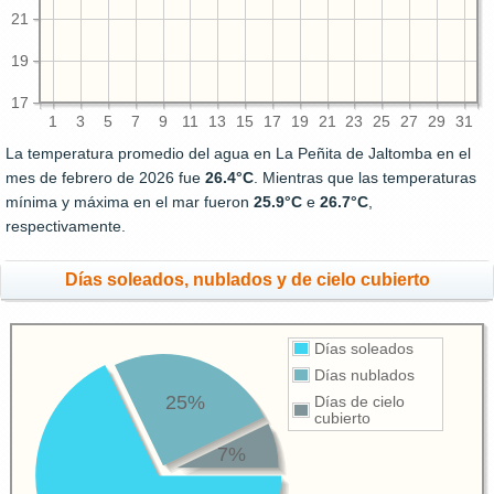
21
19
17
1
3
5
7
9
11
13
15
17
19
21
23
25
27
29
31
La temperatura promedio del agua en La Peñita de Jaltomba en el
mes de febrero de 2026 fue
26.4°C
. Mientras que las temperaturas
mínima y máxima en el mar fueron
25.9°C
e
26.7°C
,
respectivamente.
Días soleados, nublados y de cielo cubierto
Días soleados
Días nublados
25%
Días de cielo
cubierto
7%