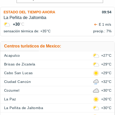
ESTADO DEL TIEMPO AHORA
09:54
La Peñita de Jaltomba
+30
°C
E 1 m/s
sensación térmica de: +35°
C
precip.: 7%
Centros turísticos de Mexico:
Acapulco
+27°C
Brisas de Zicatela
+29°C
Cabo San Lucas
+29°C
Ciudad Cancún
+32°C
Cozumel
+30°C
La Paz
+26°C
La Peñita de Jaltomba
+30°C