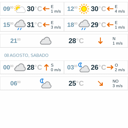
E
E
30
°
C
30
°
C
09
12
00
00
1 m/s
4 m/s
E
E
31
°
C
29
°
C
15
18
00
00
3 m/s
1 m/s
N
28
°
C
21
00
1 m/s
08 AGOSTO, SABADO
S
O
28
°
C
26
°
C
00
03
00
00
0 m/s
2 m/s
NO
25
°
C
06
00
3 m/s