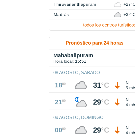
Thiruvananthapuram
+27°
Madrás
+32°
todos los centros turístico
Pronóstico para 24 horas
Mahabalipuram
Hora local:
15:51
08 AGOSTO, SABADO
N
31
°
C
18
00
3 m/
N
29
°
C
21
00
4 m/
09 AGOSTO, DOMINGO
N
29
°
C
00
00
4 m/