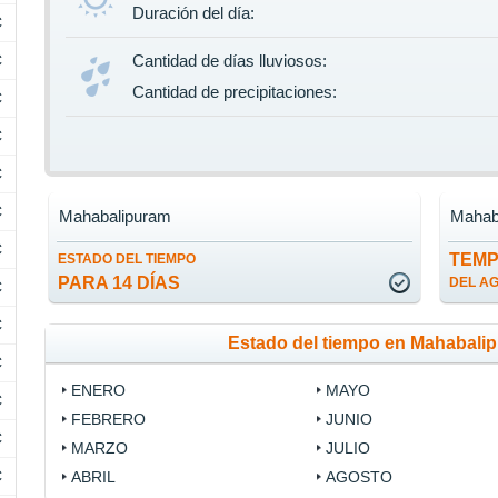
Duración del día:
C
C
Cantidad de días lluviosos:
Cantidad de precipitaciones:
C
C
C
C
Mahabalipuram
Mahab
C
TEM
ESTADO DEL TIEMPO
PARA 14 DÍAS
DEL A
C
C
Estado del tiempo en Mahabali
C
ENERO
MAYO
C
FEBRERO
JUNIO
C
MARZO
JULIO
C
ABRIL
AGOSTO