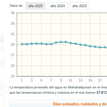
Datos de:
año 2025
año 2024
año 2023
35
33
31
29
27
25
23
1
3
5
7
9
11
13
15
17
La temperatura promedio del agua en Mahabalipuram en el me
que las temperaturas mínima y máxima en el mar fueron
27.8°
Días soleados, nublados y de 