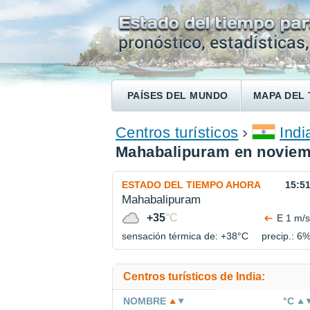
PAÍSES DEL MUNDO
MAPA DEL 
ENCONTRAR UN HOTEL
Centros turísticos
Indi
Mahabalipuram en novie
ESTADO DEL TIEMPO AHORA
15:5
Mahabalipuram
+35
°C
E 1 m/s
sensación térmica de: +38°
C
precip.: 6
Centros turísticos de India:
NOMBRE
°C