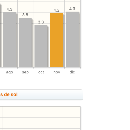
4.3
4.3
4.3
4.3
4.2
3.8
3.8
3.3
3.3
ago
sep
oct
nov
dic
s de sol