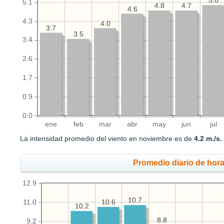
5.0
5.0
5.1
4.8
4.8
4.7
4.7
4.6
4.6
4.3
4.0
4.0
3.7
3.7
3.5
3.5
3.4
2.6
1.7
0.9
0.0
ene
feb
mar
abr
may
jun
jul
La intensidad promedio del viento en noviembre es de
4.2 m./s.
Promedio diario de hora
12.9
10.7
10.7
11.0
10.6
10.6
10.2
10.2
8.8
8.8
9.2