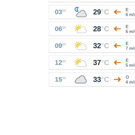
E
29
°
C
03
00
6 m/
E
28
°
C
06
00
6 m/
E
32
°
C
09
00
7 m/
E
37
°
C
12
00
5 m/
O
33
°
C
15
00
4 m/