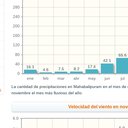
280
240
200
160
120
80
65.6
65.6
42.1
42.1
40
17.4
17.4
16.1
16.1
8.2
8.2
7.5
7.5
4.6
4.6
0
ene
feb
mar
abr
may
jun
jul
La cantidad de precipitaciones en Mahabalipuram en el mes de
s
noviembre el mes más lluvioso del año.
Velocidad del viento en no
6.0