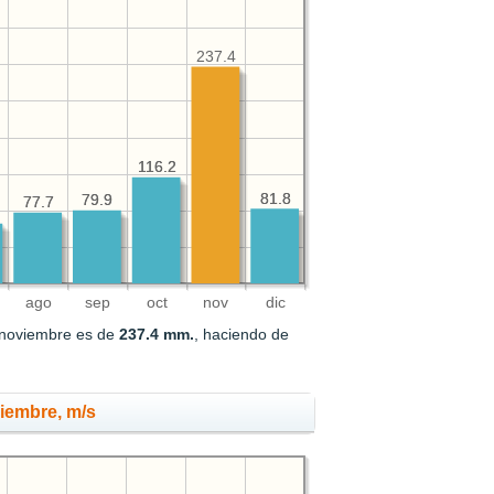
237.4
116.2
116.2
81.8
81.8
79.9
79.9
77.7
77.7
ago
sep
oct
nov
dic
 noviembre es de
237.4 mm.
, haciendo de
viembre, m/s