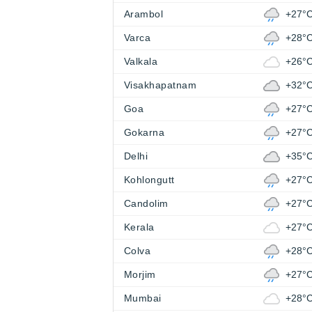
Arambol
+27°
Varca
+28°
Valkala
+26°
Visakhapatnam
+32°
Goa
+27°
Gokarna
+27°
Delhi
+35°
Kohlongutt
+27°
Candolim
+27°
Kerala
+27°
Colva
+28°
Morjim
+27°
Mumbai
+28°