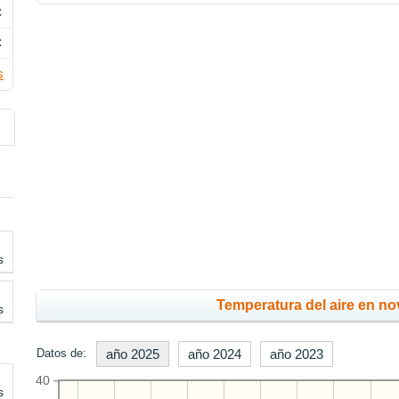
C
C
s
s
Temperatura del aire en no
s
Datos de:
año 2025
año 2024
año 2023
40
s