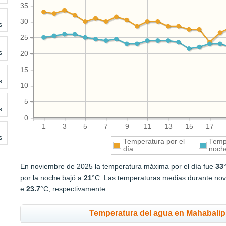
35
30
s
25
s
20
15
s
10
5
s
0
1
3
5
7
9
11
13
15
17
s
Temperatura por el
Tempe
día
noch
En noviembre de 2025 la temperatura máxima por el día fue
33
por la noche bajó a
21
°C. Las temperaturas medias durante nov
e
23.7
°C, respectivamente.
Temperatura del agua en Mahabali