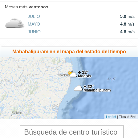
Meses más
ventosos
:
JULIO
5.0
m/s
MAYO
4.8
m/s
JUNIO
4.8
m/s
Mahabalipuram en el mapa del estado del tiempo
Leaflet
| Tiles © Esri