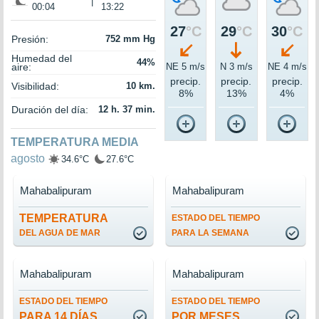
|
00:04
13:22
27
°C
29
°C
30
°C
Presión:
752 mm Hg
Humedad del
44%
aire:
NE 5 m/s
N 3 m/s
NE 4 m/s
precip.
precip.
precip.
Visibilidad:
10 km.
8%
13%
4%
Duración del día:
12 h. 37 min.
TEMPERATURA MEDIA
agosto
34.6°C
27.6°C
Mahabalipuram
Mahabalipuram
TEMPERATURA
ESTADO DEL TIEMPO
DEL AGUA DE MAR
PARA LA SEMANA
Mahabalipuram
Mahabalipuram
ESTADO DEL TIEMPO
ESTADO DEL TIEMPO
PARA 14 DÍAS
POR MESES