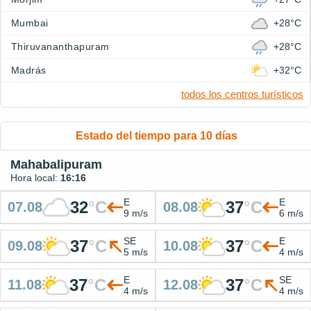
Mumbai
+28°C
Thiruvananthapuram
+28°C
Madrás
+32°C
todos los centros turísticos
Estado del tiempo para 10 días
Mahabalipuram
Hora local:
16:16
E
E
32
°
C
37
°
C
07.08
08.08
9 m/s
6 m/s
SE
E
37
°
C
37
°
C
09.08
10.08
5 m/s
4 m/s
E
SE
37
°
C
37
°
C
11.08
12.08
4 m/s
4 m/s