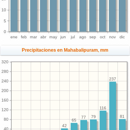
10
5
0
ene
feb
mar
abr
may
jun
jul
ago
sep
oct
nov
dic
Precipitaciones en Mahabalipuram, mm
320
280
237
240
200
160
116
120
81
79
77
80
65
42
40