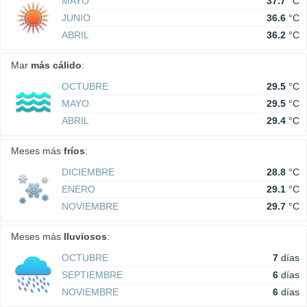
MAYO
37.7
°C
JUNIO
36.6
°C
ABRIL
36.2
°C
Mar
más cálido
:
OCTUBRE
29.5
°C
MAYO
29.5
°C
ABRIL
29.4
°C
Meses más
fríos
:
DICIEMBRE
28.8
°C
ENERO
29.1
°C
NOVIEMBRE
29.7
°C
Meses más
lluviosos
:
OCTUBRE
7
días
SEPTIEMBRE
6
días
NOVIEMBRE
6
días