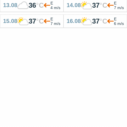
E
E
36
°
C
37
°
C
13.08
14.08
4 m/s
7 m/s
E
E
37
°
C
37
°
C
15.08
16.08
7 m/s
6 m/s