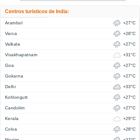
Centros turísticos de India:
Arambol
+27°C
Varca
+28°C
Valkala
+27°C
Visakhapatnam
+31°C
Goa
+27°C
Gokarna
+27°C
Delhi
+33°C
Kohlongutt
+27°C
Candolim
+27°C
Kerala
+29°C
Colva
+28°C
Morjim
+27°C