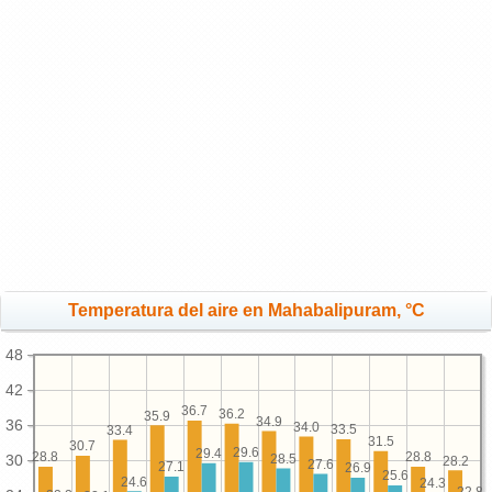
Temperatura del aire en Mahabalipuram, °C
48
42
36.7
36.2
35.9
34.9
36
34.0
33.5
33.4
31.5
30.7
29.6
29.4
28.8
28.8
28.5
30
28.2
27.6
27.1
26.9
25.6
24.6
24.3