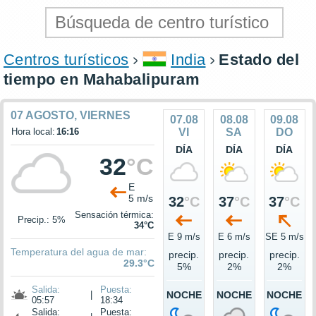
Centros turísticos
India
Estado del
tiempo en Mahabalipuram
07 AGOSTO, VIERNES
07.08
08.08
09.08
Hora local:
16:16
VI
SA
DO
DÍA
DÍA
DÍA
32
°C
E
5 m/s
32
°C
37
°C
37
°C
Sensación térmica:
Precip.: 5%
34°C
E 9 m/s
E 6 m/s
SE 5 m/s
Temperatura del agua de mar:
precip.
precip.
precip.
29.3°C
5%
2%
2%
Salida:
Puesta:
|
NOCHE
NOCHE
NOCHE
05:57
18:34
Salida:
Puesta: