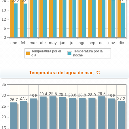
22.8
24
22.2
22.1
18
12
6
0
ene
feb
mar
abr
may
jun
jul
ago
sep
oct
nov
dic
Temperatura por el
Temperatura por la
día
noche
Temperatura del agua de mar, °C
35
29.5
29.5
29.4
29.1
28.9
30
28.8
28.8
28.5
28.5
27.3
27.2
26.7
25
20
15