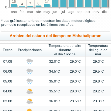
17
16
8
7
4
0
ene
feb
mar
abr
may
jun
jul
ago
sep
oct
nov
dic
* Los gráficos anteriores muestran los datos meteorológicos
promedio recopilados en los últimos tres años.
Archivo del estado del tiempo en Mahabalipuram
Temperatura del aire
Temperatura
Fecha
Precipitaciones
durante
del agua de
el día / noche
mar
07.08
32.0°C
29.0°C
29.3°C
06.08
34.5°C
29.0°C
29.5°C
05.08
35.0°C
29.0°C
29.8°C
04.08
35.5°C
29.0°C
29.2°C
03.08
36.0°C
28.5°C
29.3°C