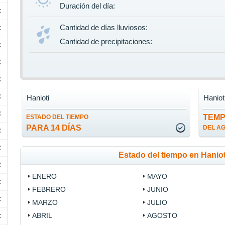
Duración del día:
C
Cantidad de días lluviosos:
C
Cantidad de precipitaciones:
C
C
C
C
Hanioti
Haniot
C
TEM
ESTADO DEL TIEMPO
PARA 14 DÍAS
DEL A
C
C
Estado del tiempo en Hanio
C
ENERO
MAYO
C
FEBRERO
JUNIO
C
MARZO
JULIO
ABRIL
AGOSTO
C