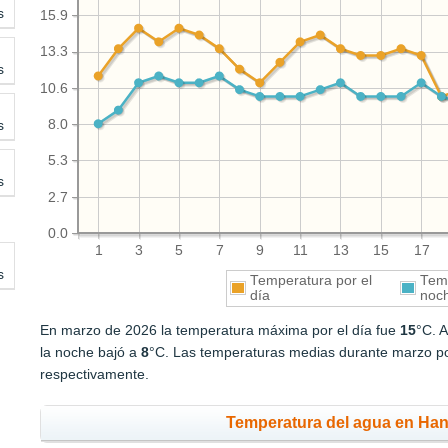
s
15.9
13.3
s
10.6
s
8.0
5.3
s
2.7
0.0
1
3
5
7
9
11
13
15
17
s
Temperatura por el
Temp
día
noc
En marzo de 2026 la temperatura máxima por el día fue
15
°C. 
la noche bajó a
8
°C. Las temperaturas medias durante marzo po
respectivamente.
Temperatura del agua en Hani