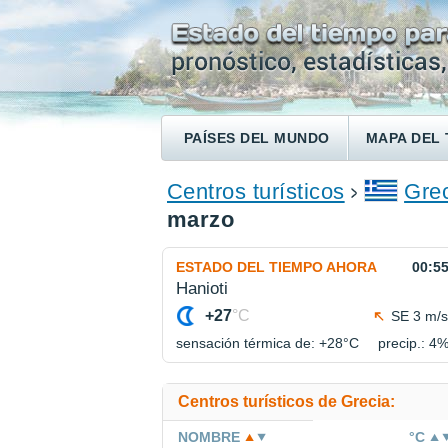
PAÍSES DEL MUNDO
MAPA DEL 
ENCONTRAR UN HOTEL
Centros turísticos
Gre
marzo
ESTADO DEL TIEMPO AHORA
00:5
Hanioti
+27
°C
SE 3 m/s
sensación térmica de: +28°
C
precip.: 4
Centros turísticos de Grecia:
NOMBRE
°C