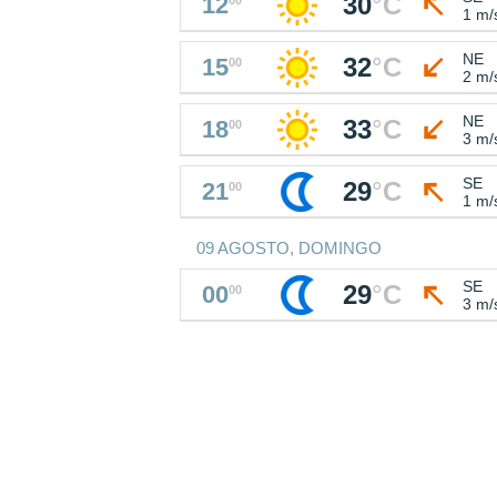
30
°
C
12
1 m/
NE
32
°
C
15
00
2 m/
NE
33
°
C
18
00
3 m/
SE
29
°
C
21
00
1 m/
09 AGOSTO, DOMINGO
SE
29
°
C
00
00
3 m/