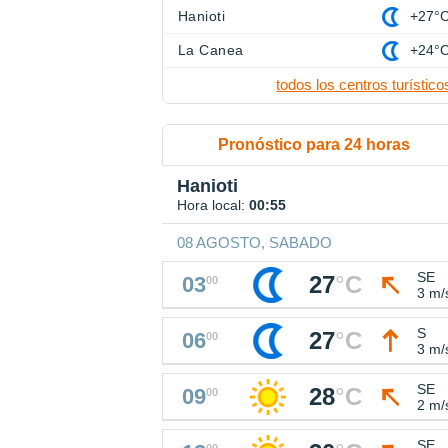
Hanioti
+27°
La Canea
+24°
todos los centros turístico
Pronóstico para 24 horas
Hanioti
Hora local:
00:55
08 AGOSTO, SABADO
SE
27
°
C
03
00
3 m/
S
27
°
C
06
00
3 m/
SE
28
°
C
09
00
2 m/
SE
00