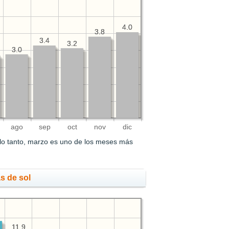
4.0
4.0
3.8
3.8
3.4
3.4
3.2
3.2
3.0
3.0
ago
sep
oct
nov
dic
lo tanto, marzo es uno de los meses más
s de sol
11.9
11.9