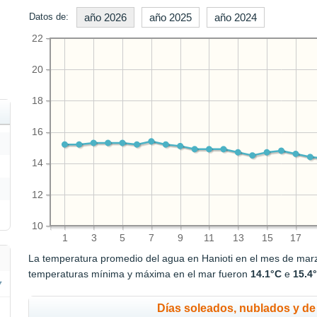
Datos de:
año 2026
año 2025
año 2024
22
20
18
16
14
12
10
1
3
5
7
9
11
13
15
17
La temperatura promedio del agua en Hanioti en el mes de ma
temperaturas mínima y máxima en el mar fueron
14.1°C
e
15.4
Días soleados, nublados y de 