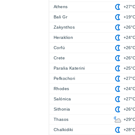
Athens
+27°
Bali Gr
+19°
Zakynthos
+26°
Heraklion
+24°
Corfú
+26°
Crete
+26°
Paralia Katerini
+25°
Pefkochori
+27°
Rhodes
+24°
Salónica
+27°
Sithonia
+26°
Thasos
+29°
Chalkidiki
+28°