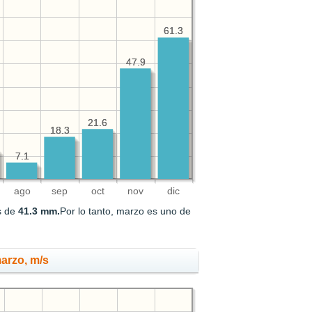
61.3
61.3
47.9
47.9
21.6
21.6
18.3
18.3
7.1
7.1
ago
sep
oct
nov
dic
es de
41.3 mm.
Por lo tanto, marzo es uno de
marzo, m/s