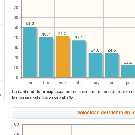
70
60
51.0
51.0
50
41.3
40.7
40.7
40
37.1
37.1
30
24.6
24.6
24.5
24.5
20
12.6
12.6
10
0
ene
feb
mar
abr
may
jun
jul
La cantidad de precipitaciones en Hanioti en el mes de marzo 
s
los meses más lluviosos del año.
Velocidad del viento en 
6.3
5.5