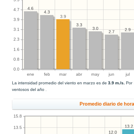
4.6
4.6
4.7
4.3
4.3
3.9
3.9
3.3
3.3
3.0
3.0
3.1
2.9
2.9
2.7
2.7
2.3
1.6
0.8
0.0
ene
feb
mar
abr
may
jun
jul
La intensidad promedio del viento en marzo es de
3.9 m./s.
Por 
ventosos del año .
Promedio diario de hora
15.8
13.2
13.2
13.5
12.0
12.0