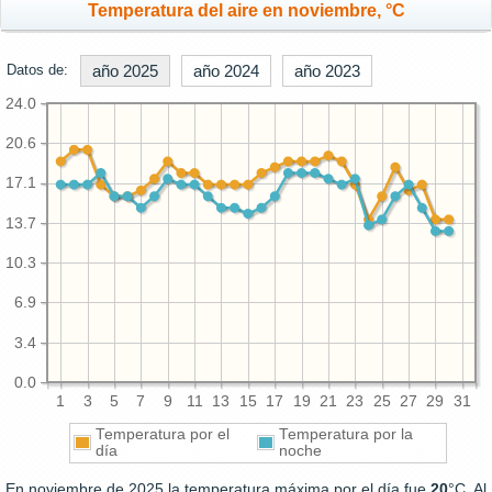
Temperatura del aire en noviembre, °C
Datos de:
año 2025
año 2024
año 2023
24.0
20.6
17.1
13.7
10.3
6.9
3.4
0.0
1
3
5
7
9
11
13
15
17
19
21
23
25
27
29
31
Temperatura por el
Temperatura por la
día
noche
En noviembre de 2025 la temperatura máxima por el día fue
20
°C. Al