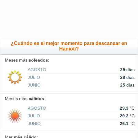
¿Cuándo es el mejor momento para descansar en
Hanioti?
Meses más
soleados
:
AGOSTO
29
días
JULIO
28
días
JUNIO
25
días
Meses más
cálidos
:
AGOSTO
29.3
°C
JULIO
29.2
°C
JUNIO
26.1
°C
Mar
más cálido
: