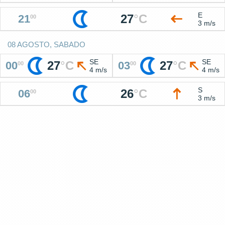
E
27
°
C
21
00
3 m/s
08 AGOSTO, SABADO
SE
SE
27
°
C
27
°
C
00
03
00
00
4 m/s
4 m/s
S
26
°
C
06
00
3 m/s