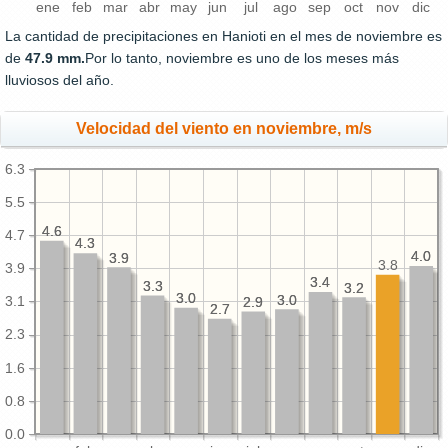
ene
feb
mar
abr
may
jun
jul
ago
sep
oct
nov
dic
La cantidad de precipitaciones en Hanioti en el mes de noviembre es
de
47.9 mm.
Por lo tanto, noviembre es uno de los meses más
lluviosos del año.
Velocidad del viento en noviembre, m/s
6.3
5.5
4.6
4.6
4.7
4.3
4.3
4.0
4.0
3.9
3.9
3.8
3.9
3.4
3.4
3.3
3.3
3.2
3.2
3.0
3.0
3.0
3.0
3.1
2.9
2.9
2.7
2.7
2.3
1.6
0.8
0.0