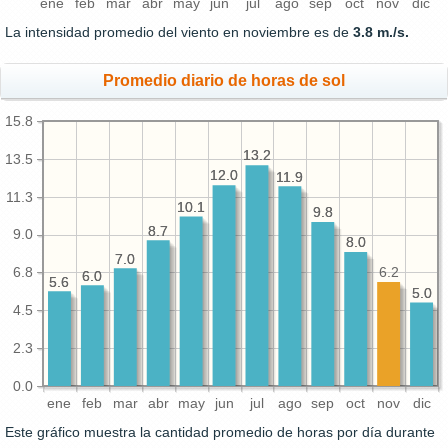
ene
feb
mar
abr
may
jun
jul
ago
sep
oct
nov
dic
La intensidad promedio del viento en noviembre es de
3.8 m./s.
Promedio diario de horas de sol
15.8
13.2
13.2
13.5
12.0
12.0
11.9
11.9
11.3
10.1
10.1
9.8
9.8
8.7
8.7
9.0
8.0
8.0
7.0
7.0
6.8
6.2
6.0
6.0
5.6
5.6
5.0
5.0
4.5
2.3
0.0
ene
feb
mar
abr
may
jun
jul
ago
sep
oct
nov
dic
Este gráfico muestra la cantidad promedio de horas por día durante