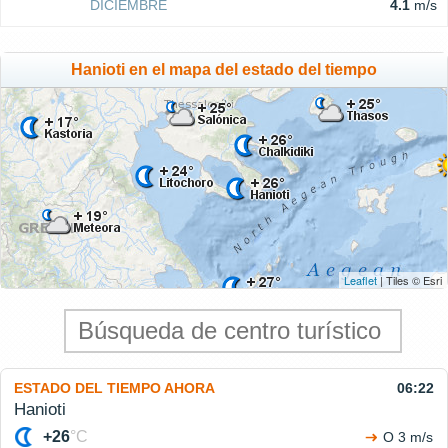
DICIEMBRE
4.1
m/s
Hanioti en el mapa del estado del tiempo
Leaflet
| Tiles © Esri
ESTADO DEL TIEMPO AHORA
06:22
Hanioti
+26
°C
O 3 m/s