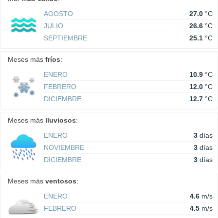
AGOSTO
27.0
°C
JULIO
26.6
°C
SEPTIEMBRE
25.1
°C
Meses más
fríos
:
ENERO
10.9
°C
FEBRERO
12.0
°C
DICIEMBRE
12.7
°C
Meses más
lluviosos
:
ENERO
3
días
NOVIEMBRE
3
días
DICIEMBRE
3
días
Meses más
ventosos
:
ENERO
4.6
m/s
FEBRERO
4.5
m/s