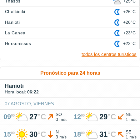
Thasos
+25°C
Chalkidiki
+26°C
Hanioti
+26°C
La Canea
+23°C
Hersonissos
+22°C
todos los centros turísticos
Pronóstico para 24 horas
Hanioti
Hora local:
06:22
07 AGOSTO, VIERNES
SO
NE
27
°
C
29
°
C
09
12
00
00
0 m/s
1 m/s
N
SE
30
°
C
31
°
C
15
18
00
00
3 m/s
1 m/s