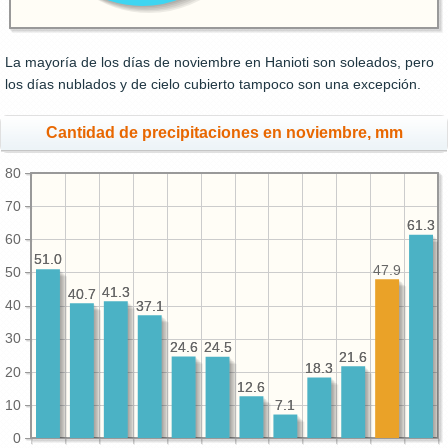
La mayoría de los días de noviembre en Hanioti son soleados, pero
los días nublados y de cielo cubierto tampoco son una excepción.
Cantidad de precipitaciones en noviembre, mm
80
70
61.3
61.3
60
51.0
51.0
47.9
50
41.3
41.3
40.7
40.7
40
37.1
37.1
30
24.6
24.6
24.5
24.5
21.6
21.6
18.3
18.3
20
12.6
12.6
10
7.1
7.1
0