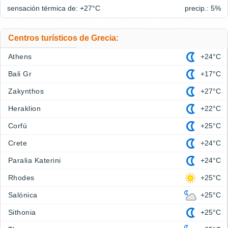
sensación térmica de: +27°
C
precip.: 5%
Centros turísticos de Grecia:
Athens
+24°C
Bali Gr
+17°C
Zakynthos
+27°C
Heraklion
+22°C
Corfú
+25°C
Crete
+24°C
Paralia Katerini
+24°C
Rhodes
+25°C
Salónica
+25°C
Sithonia
+25°C